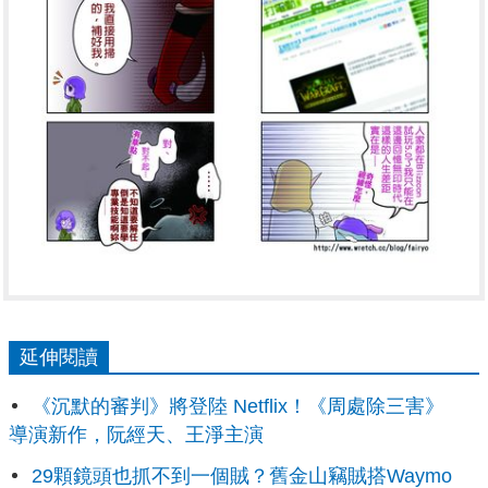
延伸閱讀
《沉默的審判》將登陸 Netflix！《周處除三害》
導演新作，阮經天、王淨主演
29顆鏡頭也抓不到一個賊？舊金山竊賊搭Waymo