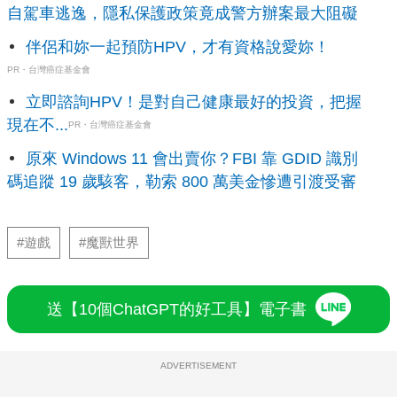
自駕車逃逸，隱私保護政策竟成警方辦案最大阻礙
伴侶和妳一起預防HPV，才有資格說愛妳！
PR・台灣癌症基金會
立即諮詢HPV！是對自己健康最好的投資，把握
現在不...
PR・台灣癌症基金會
原來 Windows 11 會出賣你？FBI 靠 GDID 識別
碼追蹤 19 歲駭客，勒索 800 萬美金慘遭引渡受審
#遊戲
#魔獸世界
送【10個ChatGPT的好工具】電子書
ADVERTISEMENT