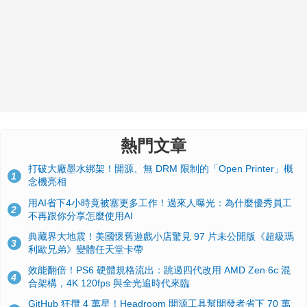
熱門文章
打破大廠墨水綁架！開源、無 DRM 限制的「Open Printer」概
1
念機亮相
用AI省下4小時竟被塞更多工作！過來人曝光：為什麼優秀員工
2
不再跟你分享怎麼使用AI
典藏界大地震！美國懷舊遊戲小店驚見 97 片未公開版《超級瑪
3
利歐兄弟》變體任天堂卡帶
效能翻倍！PS6 硬體規格流出：跳過四代改用 AMD Zen 6c 混
4
合架構，4K 120fps 與全光追時代來臨
GitHub 狂攬 4 萬星！Headroom 開源工具幫開發者省下 70 萬