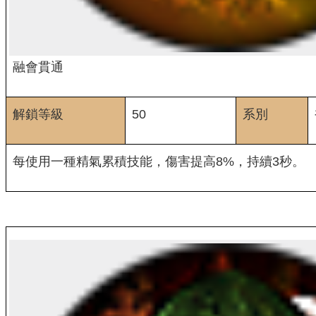
融會貫通
解鎖等級
50
系別
每使用一種精氣累積技能，傷害提高8%，持續3秒。