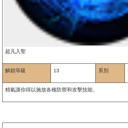
超凡入聖
解鎖等級
13
系別
精氣讓你得以施放各種防禦和攻擊技能。