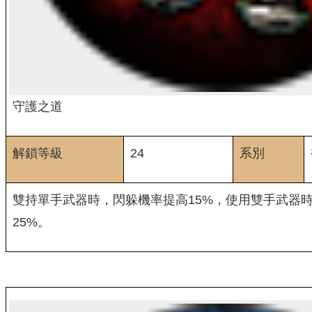
守護之道
解鎖等級
24
系別
雙持單手武器時，閃躲機率提高15%，使用雙手武器
25%。