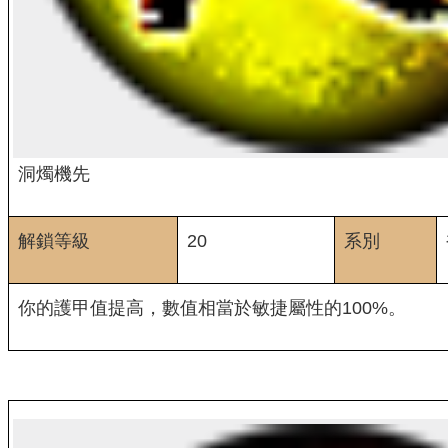
洞燭機先
解鎖等級
20
系別
你的護甲值提高，數值相當於敏捷屬性的100%。