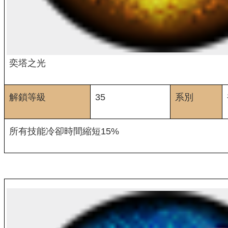
奕塔之光
解鎖等級
35
系別
所有技能冷卻時間縮短15%