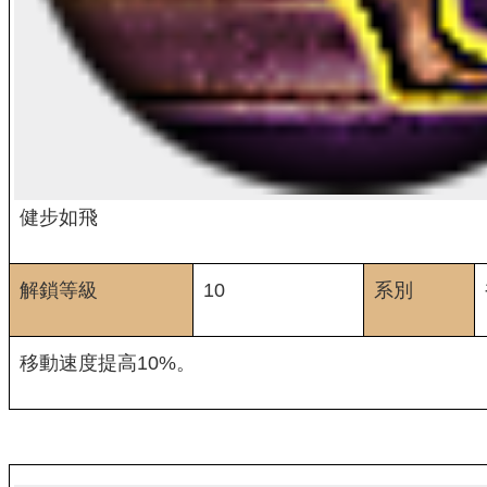
健步如飛
解鎖等級
10
系別
移動速度提高10%。