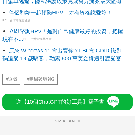
自駕車逃逸，隱私保護政策竟成警方辦案最大阻礙
伴侶和妳一起預防HPV，才有資格說愛妳！
PR・台灣癌症基金會
立即諮詢HPV！是對自己健康最好的投資，把握
現在不...
PR・台灣癌症基金會
原來 Windows 11 會出賣你？FBI 靠 GDID 識別
碼追蹤 19 歲駭客，勒索 800 萬美金慘遭引渡受審
#遊戲
#暗黑破壞神3
送【10個ChatGPT的好工具】電子書
ADVERTISEMENT