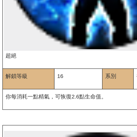
超絕
解鎖等級
16
系別
你每消耗一點精氣，可恢復2.6點生命值。