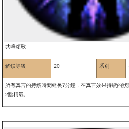
共鳴頌歌
解鎖等級
20
系別
所有真言的持續時間延長7分鐘，在真言效果持續的狀
2點精氣。