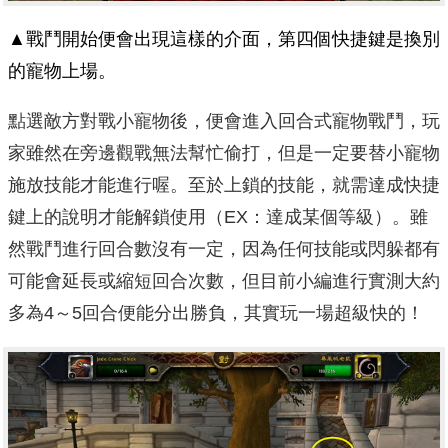
▲戰鬥開始便會出現這樣的介面，第四個快捷鍵是換別
的寵物上場。
點選敵方對戰小寵物後，便會進入回合式寵物戰鬥，玩
家雖然在旁邊觀戰無法幫忙偷打，但是一定要替小寵物
施放技能才能進行喔。至於上鎖的技能，就需達成快捷
鍵上的說明才能解鎖使用（EX：達成某個等級）。雖
然戰鬥進行回合數沒有一定，因為任何技能或閃躲都有
可能會延長或縮短回合次數，但目前小編進行實測大約
多為4～5回合便能分出勝負，其實玩一場超級快的！