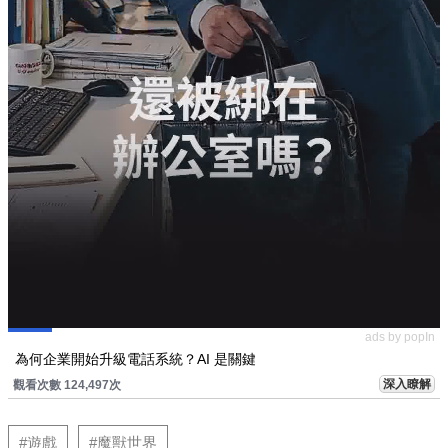
ads by popIn
為何企業開始升級電話系統？AI 是關鍵
深入瞭解
觀看次數 124,497次
#遊戲
#魔獸世界