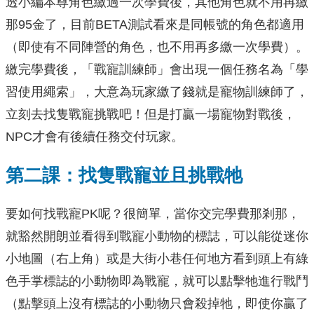
透小編本尊角色繳過一次學費後，其他角色就不用再繳
那95金了，目前BETA測試看來是同帳號的角色都適用
（即使有不同陣營的角色，也不用再多繳一次學費）。
繳完學費後，「戰寵訓練師」會出現一個任務名為「學
習使用繩索」，大意為玩家繳了錢就是寵物訓練師了，
立刻去找隻戰寵挑戰吧！但是打贏一場寵物對戰後，
NPC才會有後續任務交付玩家。
第二課：找隻戰寵並且挑戰牠
要如何找戰寵PK呢？很簡單，當你交完學費那剎那，
就豁然開朗並看得到戰寵小動物的標誌，可以能從迷你
小地圖（右上角）或是大街小巷任何地方看到頭上有綠
色手掌標誌的小動物即為戰寵，就可以點擊牠進行戰鬥
（點擊頭上沒有標誌的小動物只會殺掉牠，即使你贏了