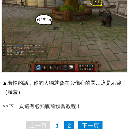
▲若輸的話，你的人物就會在旁傷心的哭…這是示範！
（腦羞）
>>下一頁還有必知戰前預習教程！
上一頁
1
2
下一頁