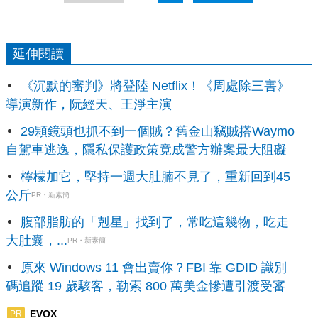
延伸閱讀
《沉默的審判》將登陸 Netflix！《周處除三害》
導演新作，阮經天、王淨主演
29顆鏡頭也抓不到一個賊？舊金山竊賊搭Waymo
自駕車逃逸，隱私保護政策竟成警方辦案最大阻礙
檸檬加它，堅持一週大肚腩不見了，重新回到45
公斤
PR・新素簡
腹部脂肪的「剋星」找到了，常吃這幾物，吃走
大肚囊，...
PR・新素簡
原來 Windows 11 會出賣你？FBI 靠 GDID 識別
碼追蹤 19 歲駭客，勒索 800 萬美金慘遭引渡受審
EVOX
PR