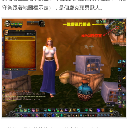
守衛跟著地圖標示走），是個龐克頭男獸人。