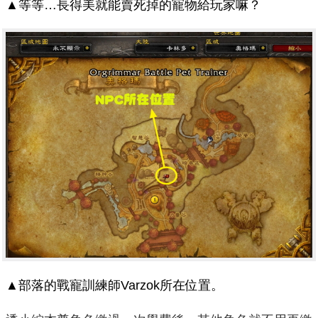
▲等等…長得美就能賣死掉的寵物給玩家嘛？
▲部落的戰寵訓練師Varzok所在位置。