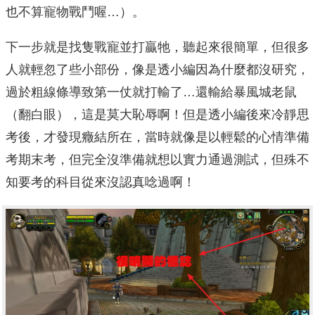
也不算寵物戰鬥喔…）。
下一步就是找隻戰寵並打贏牠，聽起來很簡單，但很多
人就輕忽了些小部份，像是透小編因為什麼都沒研究，
過於粗線條導致第一仗就打輸了…還輸給暴風城老鼠
（翻白眼），這是莫大恥辱啊！但是透小編後來冷靜思
考後，才發現癥結所在，當時就像是以輕鬆的心情準備
考期末考，但完全沒準備就想以實力通過測試，但殊不
知要考的科目從來沒認真唸過啊！