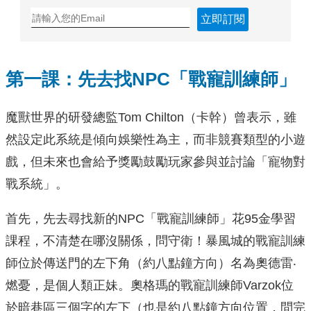
立即訂閱
第一課：先去找NPC「戰寵訓練師」
魔獸世界的研發總監Tom Chilton（卡幹）曾表示，雖
然設定此系統是傾向娛樂性為主，而非競賽類型的小遊
戲，但未來也會給予獎勵鼓勵玩家參與並討論「寵物對
戰系統」。
首先，先去尋找新的NPC「戰寵訓練師」花95金學習
課程，不清楚在哪沒關係，問守衛！暴風城的戰寵訓練
師位於傳送門的左下角（約八點鐘方向）名為奧德雷‧
燃憂，是個人類正妹。奧格瑪的戰寵訓練師Varzok位
於暗巷區三個字的左下（也是約八點鐘方向位置，問完