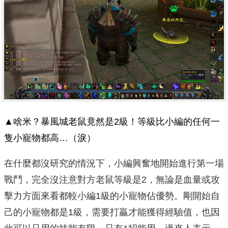
▲啥米？暴風城老鼠竟然是2級！等級比小編的任何一
隻小寵物都高…（淚）
在什麼都沒研究的情況下，小編興奮地開始進行第一場
戰鬥，完全沒注意對方老鼠等級是2，無論是血量或攻
擊力方面來看都較小編1級的小寵物佔優勢。剛開始自
己的小寵物都是1級，需要打贏才能獲得經驗值，也因