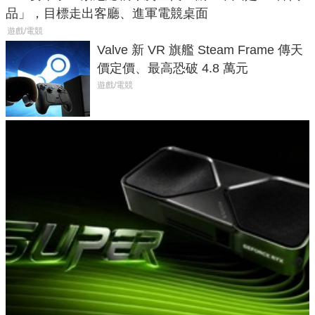
品」，目標走出客廳、進軍電競桌面
遊戲/電競
Valve 新 VR 旗艦 Steam Frame 傳天
價定價、最高恐破 4.8 萬元
遊戲/電競