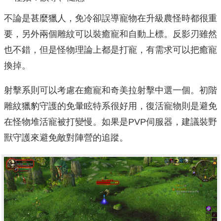
不論是甚麼獵人，免冷卻誤導寵物在升級農怪時都很重
要，另外兩個雕紋可以裝癒寵和自動上標。反影刃雖然
也不錯，但是怪物理論上都是打寵，有需求可以把癒寵
換掉。
射擊系則可以考慮在癒寵和奇美拉射擊中選一個。初階
雕紋獵豹守護的免暈眩特系很好用，復活寵物則是避免
在怪物堆活寵被打變慢。如果是PVP伺服器，建議裝野
獸守護來避免敵對陣營的追蹤。