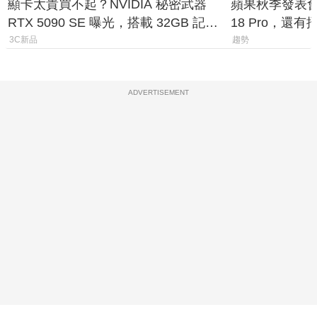
顯卡太貴買不起？NVIDIA 秘密武器
蘋果秋季發表會大
RTX 5090 SE 曝光，搭載 32GB 記憶
18 Pro，還
體
測一次看
3C新品
趨勢
ADVERTISEMENT