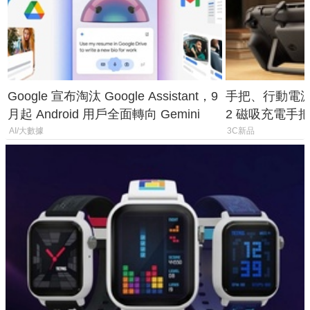
Google 宣布淘汰 Google Assistant，9
手把、行動電源合體
月起 Android 用戶全面轉向 Gemini
2 磁吸充電手把
倍
AI/大數據
3C新品