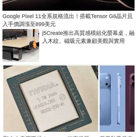
Google Pixel 11全系規格流出！搭載Tensor G6晶片且
入手價調漲至899美元
j5Create推出高質感模組化螢幕桌，融
入木紋、磁吸元素兼顧美觀與實用