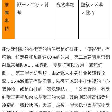
推
獸王＞生存＞射
寵物專精
堅毅＞凶暴
薦
擊
＞靈巧
專
精
能快速移動的在衝等的時候都是好技能，「疾影術」有
移動、解定身和加跑速60%的效果。第二層建議用禁錮
射擊來補助AE，如喜歡一隻隻打可以改用「翼龍釘
刺」。第三層是防禦類，由於獵人本身只會被遠程攻
擊，15%減傷算有點浪費，恢復可以選手排恢復的「心
曠神怡」或是自排的「靈魂連結」。「凶暴野獸」有受
到獸王專精加乘成為獸王的大招，其餘則選擇高觸發無
冷卻的「獵殺快感」天賦。最後一層天賦也因為寵物受