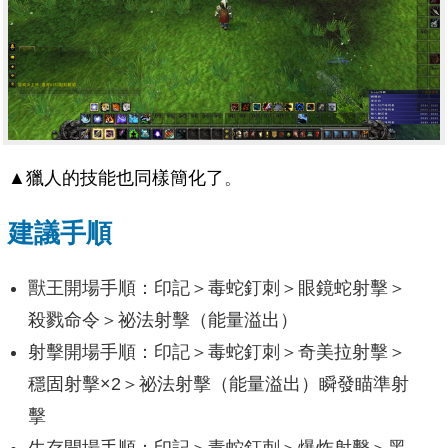
▲獵人的技能也同樣簡化了
。
建議手順
獸王開場手順：印記＞毒蛇釘刺＞眼鏡蛇射擊＞
殺戮命令＞祕法射擊（能量溢出）
射擊開場手順：印記＞毒蛇釘刺＞奇美拉射擊＞
穩固射擊×2＞祕法射擊（能量溢出）瞬發瞄準射
擊