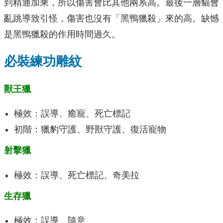
到精通加乘，所以傷害會比其他兩系高。最後一層貓會
亂跳導致引怪，傷害也沒有「黑鴨獵殺」來的高。缺憾
是黑鴨獵殺的作用時間過久。
必裝練功雕紋
獸王獵
極效：誤導、癒寵、死亡標記
初階：獵豹守護、野獸守護、復活寵物
射擊獵
極效：誤導、死亡標記、奇美拉
生存獵
極效：誤導、隨意