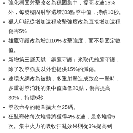
強化穩固射擊改名為穩固集中，提高攻速15%
外，每發穩固射擊還增加3點擊中值，持續10秒。
獵人印記從增加遠程攻擊強度改為直接增加遠程
傷害5%
雄鷹守護改為增加10%攻擊強度，而不是固定數
值。
新增第三層天賦「鋼鷹守護」來取代雄鷹守護，
除了攻擊強度以外也提供15%的減傷。
連環火網改為被動，多重射擊造成致命一擊時，
多重射擊消耗的集中值降低20點，傷害提高
30%，持續5秒。
擊殺命令的範圍擴大至25碼。
狂亂寵物每次堆疊將獲得4%攻速，最多堆疊5
次。集中火力的吸收狂亂效果則從3%提高到