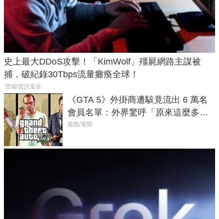
史上最大DDoS攻擊！「KimWolf」殭屍網路主謀被
捕，破紀錄30Tbps流量癱瘓全球！
雲端/資訊安全
《GTA 5》外掛商遭駭竟流出 6 萬名
會員名單：外界驚呼「原來這麼多人
在開掛！」
遊戲/電競