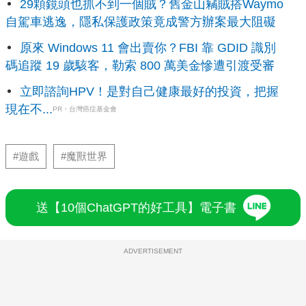
29顆鏡頭也抓不到一個賊？舊金山竊賊搭Waymo
自駕車逃逸，隱私保護政策竟成警方辦案最大阻礙
原來 Windows 11 會出賣你？FBI 靠 GDID 識別
碼追蹤 19 歲駭客，勒索 800 萬美金慘遭引渡受審
立即諮詢HPV！是對自己健康最好的投資，把握
現在不...
PR・台灣癌症基金會
#遊戲
#魔獸世界
送【10個ChatGPT的好工具】電子書
ADVERTISEMENT