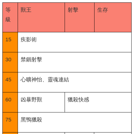
等
獸王
射擊
生存
級
15
疾影術
30
禁錮射擊
45
心曠神怡、靈魂連結
60
凶暴野獸
獵殺快感
75
黑鴨獵殺