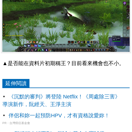
▲是否能在資料片初期稱王？目前看來機會也不小。
延伸閱讀
《沉默的審判》將登陸 Netflix！《周處除三害》
導演新作，阮經天、王淨主演
伴侶和妳一起預防HPV，才有資格說愛妳！
PR・台灣癌症基金會