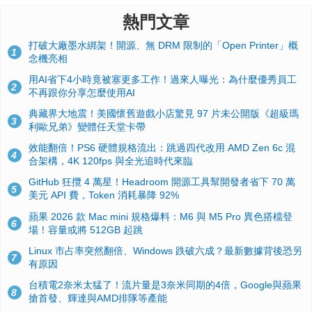
熱門文章
打破大廠墨水綁架！開源、無 DRM 限制的「Open Printer」概
1
念機亮相
用AI省下4小時竟被塞更多工作！過來人曝光：為什麼優秀員工
2
不再跟你分享怎麼使用AI
典藏界大地震！美國懷舊遊戲小店驚見 97 片未公開版《超級瑪
3
利歐兄弟》變體任天堂卡帶
效能翻倍！PS6 硬體規格流出：跳過四代改用 AMD Zen 6c 混
4
合架構，4K 120fps 與全光追時代來臨
GitHub 狂攬 4 萬星！Headroom 開源工具幫開發者省下 70 萬
5
美元 API 費，Token 消耗暴降 92%
蘋果 2026 款 Mac mini 規格爆料：M6 與 M5 Pro 異色搭檔登
6
場！容量或將 512GB 起跳
Linux 市占率突然翻倍、Windows 跌破六成？最新數據背後恐另
7
有原因
台積電2奈米太猛了！流片量是3奈米同期的4倍，Google與蘋果
8
搶首發、輝達與AMD排隊等產能