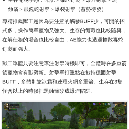
生存開場手順：印記＞毒蛇釘刺＞爆炸射擊＞黑
蝕箭＞眼鏡蛇射擊＞爆裂射擊（蓄勢待發）
專精推薦獸王是因為要注意的觸發BUFF少，可開的招
式多，操作簡單寵物又強大。生存的循環也比較隨興，
在解任務的場合也比較自由，AE能力也透過擴散毒蛇
釘刺而強大。
獸王單體只要注意專注射擊時機即可，全體時在多重箭
後寵物會有獸劈斬。射擊單打重點在抱持穩固射擊
BUFF，多體則靠冰霜和連環火網多重箭。生存在3隻
怪含以上的時候把黑蝕箭改成爆炸陷阱。