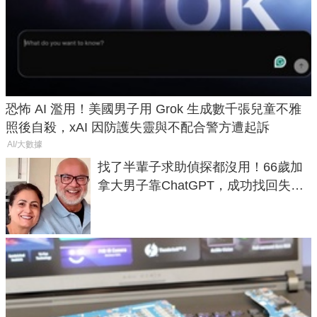
恐怖 AI 濫用！美國男子用 Grok 生成數千張兒童不雅
照後自殺，xAI 因防護失靈與不配合警方遭起訴
AI/大數據
找了半輩子求助偵探都沒用！66歲加
拿大男子靠ChatGPT，成功找回失散
50年家人