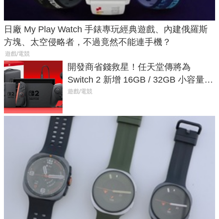
日廠 My Play Watch 手錶專玩經典遊戲、內建俄羅斯
方塊、太空侵略者，不過竟然不能連手機？
遊戲/電競
開發商省錢救星！任天堂傳將為
Switch 2 新增 16GB / 32GB 小容量遊
戲卡的選擇
遊戲/電競