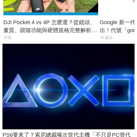
DJI Pocket 4 vs 4P 怎麼選？從鏡頭、
Google 新一代 
畫質、跟隨功能與硬體規格完整解析，
出！代號「god
一次看懂兩台差異
鎖定 AI 應用
評測
3C新品
PS6要來了？索尼總裁曝次世代主機「不只是PC替代