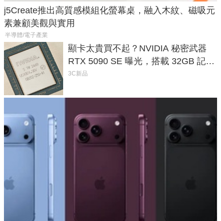
j5Create推出高質感模組化螢幕桌，融入木紋、磁吸元
素兼顧美觀與實用
半導體/電子產業
顯卡太貴買不起？NVIDIA 秘密武器
RTX 5090 SE 曝光，搭載 32GB 記憶
體
3C新品