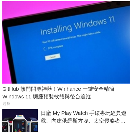
GitHub 熱門開源神器！Winhance 一鍵安全精簡
Windows 11 臃腫預裝軟體與後台追蹤
趨勢
日廠 My Play Watch 手錶專玩經典遊
戲、內建俄羅斯方塊、太空侵略者，
不過竟然不能連手機？