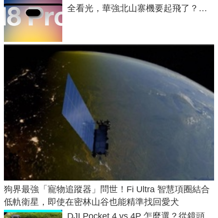
全看光，華強北山寨機要起飛了？專
家曝山寨機無法復刻兩大關鍵
狗界最強「寵物追蹤器」問世！Fi Ultra 智慧項圈結合
低軌衛星，即使在密林山谷也能精準找回愛犬
DJI Pocket 4 vs 4P 怎麼選？從鏡頭、