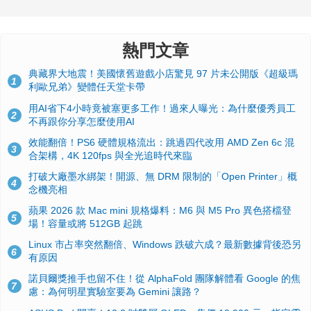
熱門文章
典藏界大地震！美國懷舊遊戲小店驚見 97 片未公開版《超級瑪
1
利歐兄弟》變體任天堂卡帶
用AI省下4小時竟被塞更多工作！過來人曝光：為什麼優秀員工
2
不再跟你分享怎麼使用AI
效能翻倍！PS6 硬體規格流出：跳過四代改用 AMD Zen 6c 混
3
合架構，4K 120fps 與全光追時代來臨
打破大廠墨水綁架！開源、無 DRM 限制的「Open Printer」概
4
念機亮相
蘋果 2026 款 Mac mini 規格爆料：M6 與 M5 Pro 異色搭檔登
5
場！容量或將 512GB 起跳
Linux 市占率突然翻倍、Windows 跌破六成？最新數據背後恐另
6
有原因
諾貝爾獎推手也留不住！從 AlphaFold 團隊解體看 Google 的焦
7
慮：為何明星實驗室要為 Gemini 讓路？