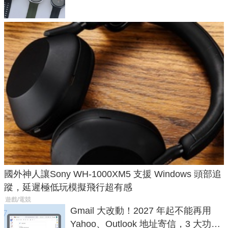
國外神人讓Sony WH-1000XM5 支援 Windows 頭部追
蹤，延遲極低玩模擬飛行超有感
遊戲/電競
Gmail 大改動！2027 年起不能再用
Yahoo、Outlook 地址寄信，3 大功能