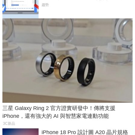
將停用
趨勢
三星 Galaxy Ring 2 官方證實研發中！傳將支援
iPhone，還有強大的 AI 與智慧家電連動功能
3C新品
iPhone 18 Pro 設計圖 A20 晶片規格