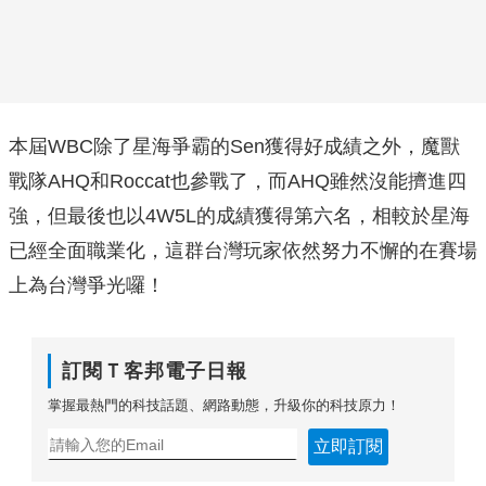
本屆WBC除了星海爭霸的Sen獲得好成績之外，魔獸
戰隊AHQ和Roccat也參戰了，而AHQ雖然沒能擠進四
強，但最後也以4W5L的成績獲得第六名，相較於星海
已經全面職業化，這群台灣玩家依然努力不懈的在賽場
上為台灣爭光囉！
訂閱Ｔ客邦電子日報
掌握最熱門的科技話題、網路動態，升級你的科技原力！
立即訂閱