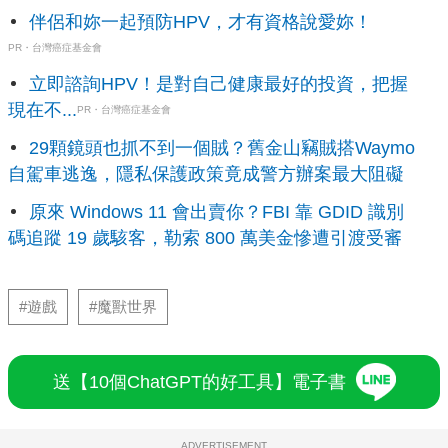
伴侶和妳一起預防HPV，才有資格說愛妳！
PR・台灣癌症基金會
立即諮詢HPV！是對自己健康最好的投資，把握
現在不...
PR・台灣癌症基金會
29顆鏡頭也抓不到一個賊？舊金山竊賊搭Waymo
自駕車逃逸，隱私保護政策竟成警方辦案最大阻礙
原來 Windows 11 會出賣你？FBI 靠 GDID 識別
碼追蹤 19 歲駭客，勒索 800 萬美金慘遭引渡受審
#遊戲
#魔獸世界
送【10個ChatGPT的好工具】電子書
ADVERTISEMENT