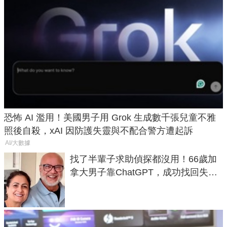
恐怖 AI 濫用！美國男子用 Grok 生成數千張兒童不雅
照後自殺，xAI 因防護失靈與不配合警方遭起訴
AI/大數據
找了半輩子求助偵探都沒用！66歲加
拿大男子靠ChatGPT，成功找回失散
50年家人