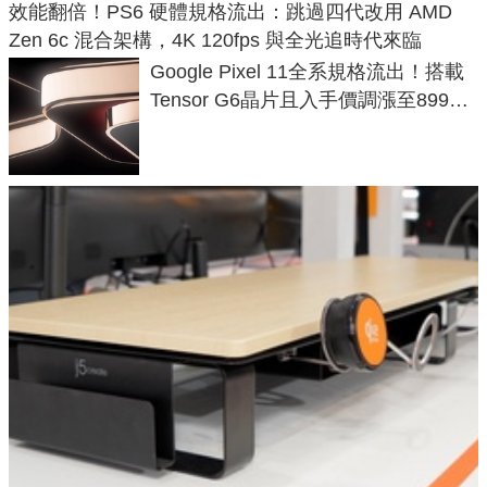
效能翻倍！PS6 硬體規格流出：跳過四代改用 AMD
Zen 6c 混合架構，4K 120fps 與全光追時代來臨
Google Pixel 11全系規格流出！搭載
Tensor G6晶片且入手價調漲至899美
元