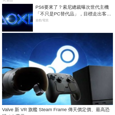
3C新品
PS6要來了？索尼總裁曝次世代主機
「不只是PC替代品」，目標走出客
廳、進軍電競桌面
遊戲/電競
Valve 新 VR 旗艦 Steam Frame 傳天價定價、最高恐