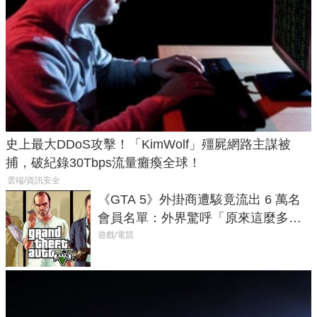
史上最大DDoS攻擊！「KimWolf」殭屍網路主謀被
捕，破紀錄30Tbps流量癱瘓全球！
雲端/資訊安全
《GTA 5》外掛商遭駭竟流出 6 萬名
會員名單：外界驚呼「原來這麼多人
在開掛！」
遊戲/電競