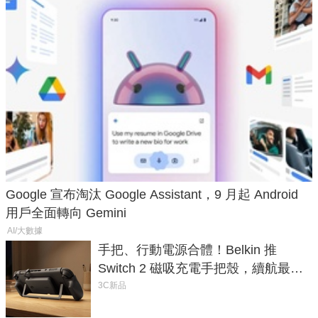
Google 宣布淘汰 Google Assistant，9 月起 Android
用戶全面轉向 Gemini
AI/大數據
手把、行動電源合體！Belkin 推
Switch 2 磁吸充電手把殼，續航最高
延長 1.5 倍
3C新品