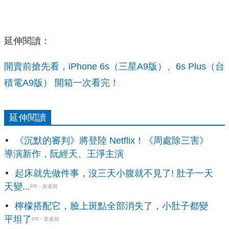
延伸閱讀：
開賣前搶先看，iPhone 6s（三星A9版）、6s Plus（台
積電A9版） 開箱一次看完！
延伸閱讀
《沉默的審判》將登陸 Netflix！《周處除三害》
導演新作，阮經天、王淨主演
起床就先做件事，沒三天小腹就不見了! 肚子一天
天變...
PR・新素簡
檸檬搭配它，臉上斑點全部消失了，小肚子都變
平坦了
PR・新素簡