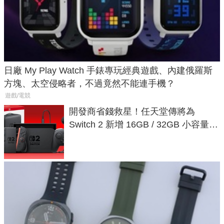
日廠 My Play Watch 手錶專玩經典遊戲、內建俄羅斯
方塊、太空侵略者，不過竟然不能連手機？
遊戲/電競
開發商省錢救星！任天堂傳將為
Switch 2 新增 16GB / 32GB 小容量遊
戲卡的選擇