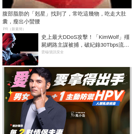
腹部脂肪的「剋星」找到了，常吃這幾物，吃走大肚
囊，瘦出小蠻腰
PR（新素簡）
史上最大DDoS攻擊！「KimWolf」殭
屍網路主謀被捕，破紀錄30Tbps流量
癱瘓全球！
雲端/資訊安全