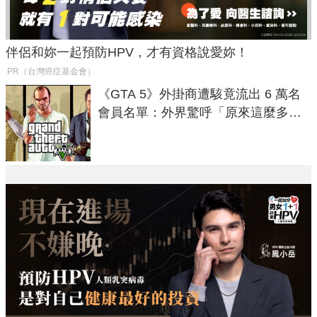
伴侶和妳一起預防HPV，才有資格說愛妳！
PR（台灣癌症基金會）
《GTA 5》外掛商遭駭竟流出 6 萬名
會員名單：外界驚呼「原來這麼多人
在開掛！」