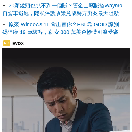
29顆鏡頭也抓不到一個賊？舊金山竊賊搭Waymo
自駕車逃逸，隱私保護政策竟成警方辦案最大阻礙
原來 Windows 11 會出賣你？FBI 靠 GDID 識別
碼追蹤 19 歲駭客，勒索 800 萬美金慘遭引渡受審
EVOX
PR