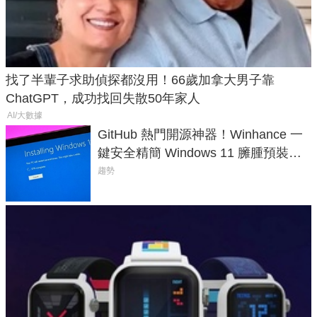
找了半輩子求助偵探都沒用！66歲加拿大男子靠
ChatGPT，成功找回失散50年家人
AI/大數據
GitHub 熱門開源神器！Winhance 一
鍵安全精簡 Windows 11 臃腫預裝軟
體與後台追蹤
趨勢