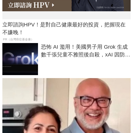
立即諮詢HPV！是對自己健康最好的投資，把握現在
不嫌晚！
PR（台灣癌症基金會）
恐怖 AI 濫用！美國男子用 Grok 生成
數千張兒童不雅照後自殺，xAI 因防護
失靈與不配合警方遭起訴