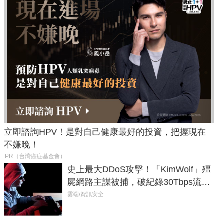
立即諮詢HPV！是對自己健康最好的投資，把握現在
不嫌晚！
PR（台灣癌症基金會）
史上最大DDoS攻擊！「KimWolf」殭
屍網路主謀被捕，破紀錄30Tbps流量
癱瘓全球！
雲端/資訊安全