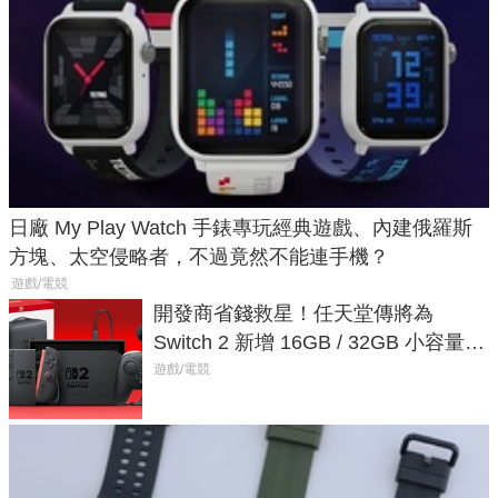
日廠 My Play Watch 手錶專玩經典遊戲、內建俄羅斯
方塊、太空侵略者，不過竟然不能連手機？
遊戲/電競
開發商省錢救星！任天堂傳將為
Switch 2 新增 16GB / 32GB 小容量遊
戲卡的選擇
遊戲/電競