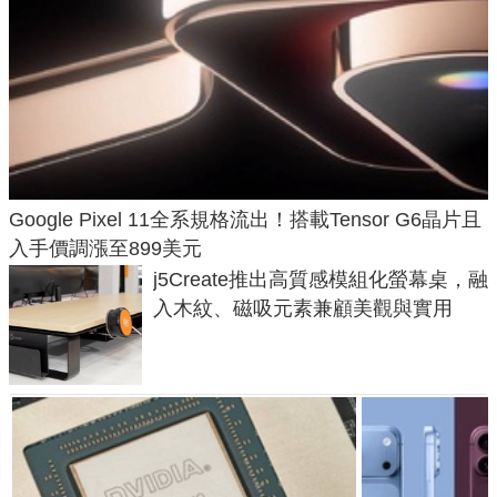
Google Pixel 11全系規格流出！搭載Tensor G6晶片且
入手價調漲至899美元
j5Create推出高質感模組化螢幕桌，融
入木紋、磁吸元素兼顧美觀與實用