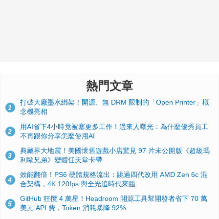
熱門文章
打破大廠墨水綁架！開源、無 DRM 限制的「Open Printer」概
1
念機亮相
用AI省下4小時竟被塞更多工作！過來人曝光：為什麼優秀員工
2
不再跟你分享怎麼使用AI
典藏界大地震！美國懷舊遊戲小店驚見 97 片未公開版《超級瑪
3
利歐兄弟》變體任天堂卡帶
效能翻倍！PS6 硬體規格流出：跳過四代改用 AMD Zen 6c 混
4
合架構，4K 120fps 與全光追時代來臨
GitHub 狂攬 4 萬星！Headroom 開源工具幫開發者省下 70 萬
5
美元 API 費，Token 消耗暴降 92%