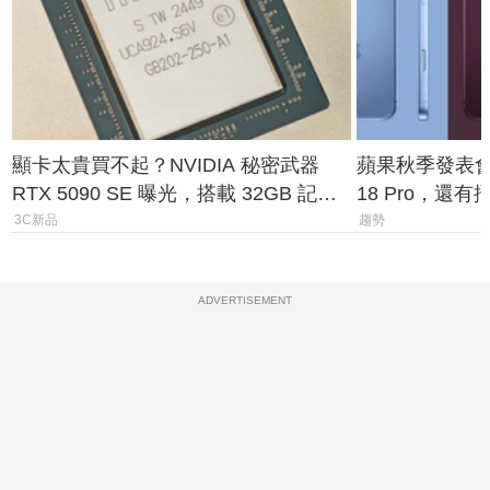
顯卡太貴買不起？NVIDIA 秘密武器
蘋果秋季發表會大
RTX 5090 SE 曝光，搭載 32GB 記憶
18 Pro，還
體
測一次看
3C新品
趨勢
ADVERTISEMENT