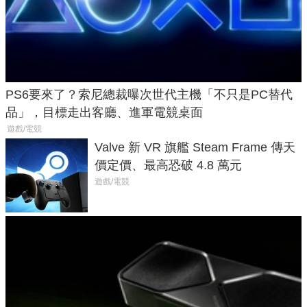
PS6要來了？索尼總裁曝次世代主機「不只是PC替代
品」，目標走出客廳、進軍電競桌面
遊戲/電競
Valve 新 VR 旗艦 Steam Frame 傳天
價定價、最高恐破 4.8 萬元
遊戲/電競