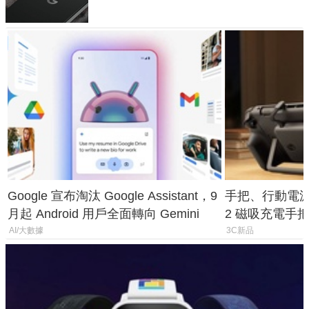
Google 宣布淘汰 Google Assistant，9
手把、行動電源合體
月起 Android 用戶全面轉向 Gemini
2 磁吸充電手把
倍
AI/大數據
3C新品