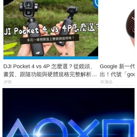
DJI Pocket 4 vs 4P 怎麼選？從鏡頭、
Google 新一代 
畫質、跟隨功能與硬體規格完整解析，
出！代號「god
一次看懂兩台差異
鎖定 AI 應用
評測
3C新品