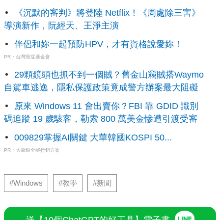
《沉默的審判》將登陸 Netflix！《周處除三害》
導演新作，阮經天、王淨主演
伴侶和妳一起預防HPV，才有資格說愛妳！
PR・台灣癌症基金會
29顆鏡頭也抓不到一個賊？舊金山竊賊搭Waymo
自駕車逃逸，隱私保護政策竟成警方辦案最大阻礙
原來 Windows 11 會出賣你？FBI 靠 GDID 識別
碼追蹤 19 歲駭客，勒索 800 萬美金慘遭引渡受審
009829掌握AI關鍵 大華韓國KOSPI 50...
PR・大華銀全能行銷方案
#Windows
#教學
#新聞