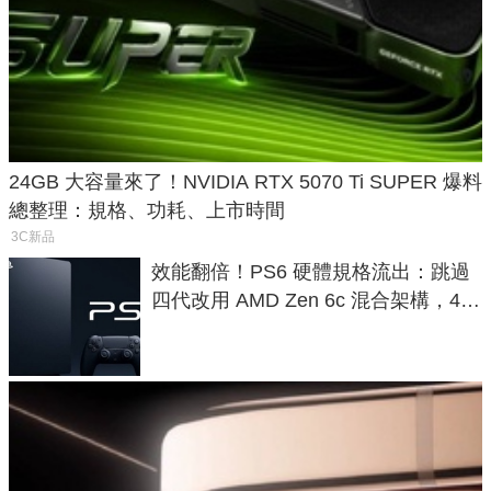
24GB 大容量來了！NVIDIA RTX 5070 Ti SUPER 爆料
總整理：規格、功耗、上市時間
3C新品
效能翻倍！PS6 硬體規格流出：跳過
四代改用 AMD Zen 6c 混合架構，4K
120fps 與全光追時代來臨