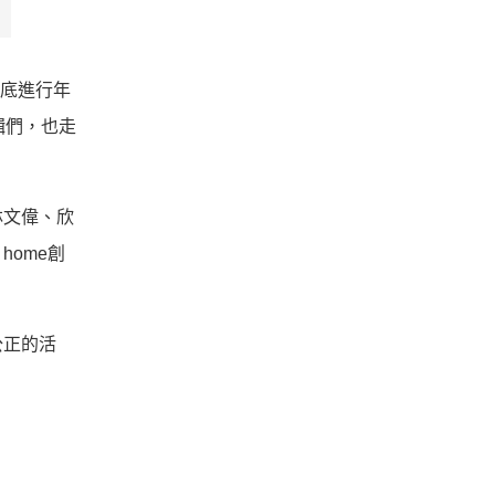
年底進行年
輯們，也走
林文偉、欣
ome創
公正的活