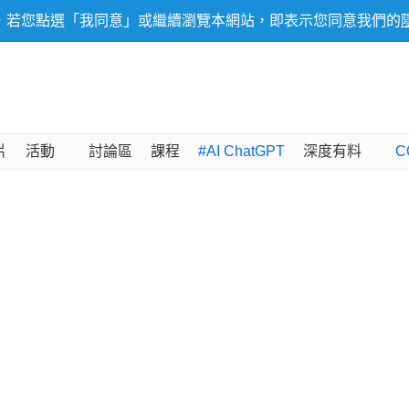
，若您點選「我同意」或繼續瀏覽本網站，即表示您同意我們的
片
活動
討論區
課程
#AI ChatGPT
深度有料
C