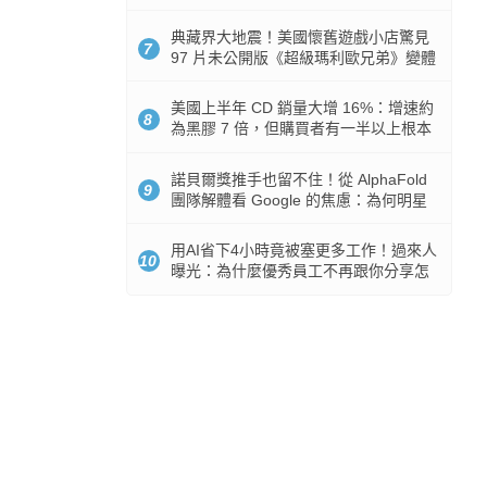
512GB 起跳
典藏界大地震！美國懷舊遊戲小店驚見
7
97 片未公開版《超級瑪利歐兄弟》變體
任天堂卡帶
美國上半年 CD 銷量大增 16%：增速約
8
為黑膠 7 倍，但購買者有一半以上根本
沒有播放器
諾貝爾獎推手也留不住！從 AlphaFold
9
團隊解體看 Google 的焦慮：為何明星
實驗室要為 Gemini 讓路？
用AI省下4小時竟被塞更多工作！過來人
10
曝光：為什麼優秀員工不再跟你分享怎
麼使用AI