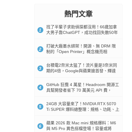
熱門文章
找了半輩子求助偵探都沒用！66歲加拿
1
大男子靠ChatGPT，成功找回失散50年
家人
打破大廠墨水綁架！開源、無 DRM 限
2
制的「Open Printer」概念機亮相
台積電2奈米太猛了！流片量是3奈米同
3
期的4倍，Google與蘋果搶首發、輝達
與AMD排隊等產能
GitHub 狂攬 4 萬星！Headroom 開源工
4
具幫開發者省下 70 萬美元 API 費，
Token 消耗暴降 92%
24GB 大容量來了！NVIDIA RTX 5070
5
Ti SUPER 爆料總整理：規格、功耗、上
市時間
蘋果 2026 款 Mac mini 規格爆料：M6
6
與 M5 Pro 異色搭檔登場！容量或將