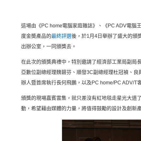
這場由《PC home電腦家庭雜誌》、《PC ADV
度金奬產品的
最終評選
後，於1月4日舉辦了盛大的頒
出辦公室，一同頒獎去。
在此次的頒獎典禮中，特別邀請了經濟部工業局副局
亞數位副總經理魏碧芬、順發3C副總經理杜冠禎、良興
辦人暨首席執行長何飛鵬，以及PC home/PC AD
頒獎的現場嘉賓雲集，就只差沒有紅地毯走星光大道
動，希望藉由媒體的力量，將值得鼓勵的設計及創新