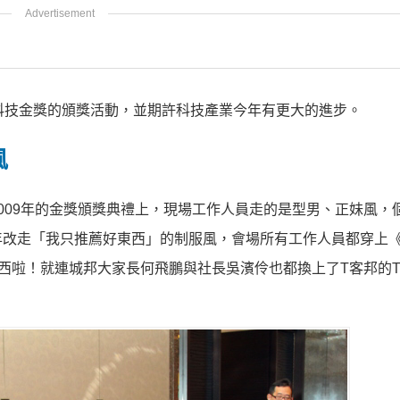
科技金獎的頒獎活動，並期許科技產業今年有更大的進步。
風
009年的金獎頒獎典禮上，現場工作人員走的是型男、正妹風，
年改走「我只推薦好東西」的制服風，會場所有工作人員都穿上《
西啦！就連城邦大家長何飛鵬與社長吳濱伶也都換上了T客邦的