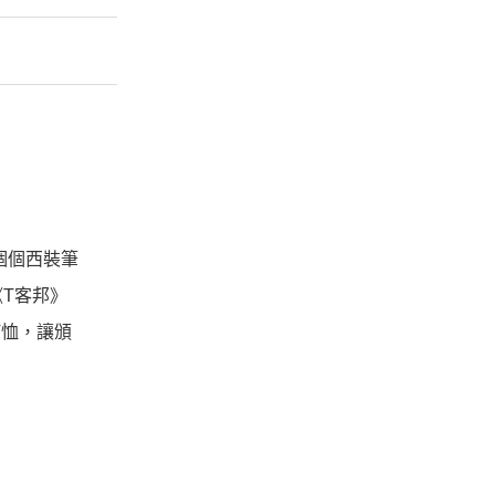
個個西裝筆
T客邦》
T恤，讓頒