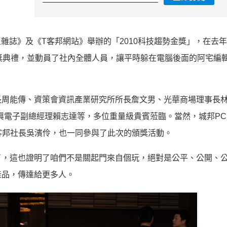
電腦王雜誌》及《T客邦網站》舉辦的「2010科技趨勢金獎」，在去
獎典禮，並動員了社內全體人員，讓平時躲在電腦後面的阿宅編
長周能傳、資策會資訊產業研究所所長詹文男、光華商場理事長
電子副總經理賴志達等，多位重量級貴賓蒞臨。當然，城邦PC h
V/T客邦社長吳濱伶，也一同參與了此次的頒獎活動。
了，這也證明了咱們不是關起門來自個玩，絕對是公平、公開、
產品，傳達給更多人。