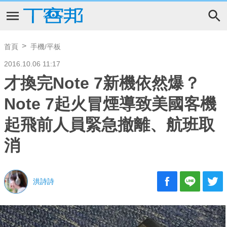
首頁
手機/平板
2016.10.06 11:17
才換完Note 7新機依然爆？
Note 7起火冒煙導致美國客機
起飛前人員緊急撤離、航班取
消
洪詩詩