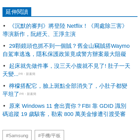
延伸閱讀
《沉默的審判》將登陸 Netflix！《周處除三害》
導演新作，阮經天、王淨主演
29顆鏡頭也抓不到一個賊？舊金山竊賊搭Waymo
自駕車逃逸，隱私保護政策竟成警方辦案最大阻礙
起床就先做件事，沒三天小腹就不見了! 肚子一天
天變...
PR・新素簡
檸檬搭配它，臉上斑點全部消失了，小肚子都變
平坦了
PR・新素簡
原來 Windows 11 會出賣你？FBI 靠 GDID 識別
碼追蹤 19 歲駭客，勒索 800 萬美金慘遭引渡受審
#Samsung
#手機/平板