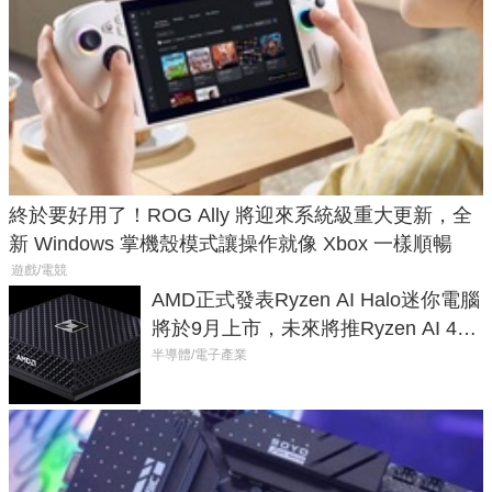
終於要好用了！ROG Ally 將迎來系統級重大更新，全
新 Windows 掌機殼模式讓操作就像 Xbox 一樣順暢
遊戲/電競
AMD正式發表Ryzen AI Halo迷你電腦
將於9月上市，未來將推Ryzen AI 400
Max系列處理器與對應升級版
半導體/電子產業