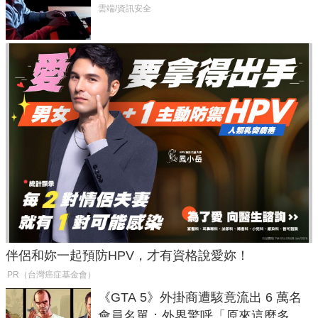
癱瘓全球！
雲端/資訊安全
伴侶和妳一起預防HPV，才有資格說愛妳！
PR（台灣癌症基金會）
《GTA 5》外掛商遭駭竟流出 6 萬名
會員名單：外界驚呼「原來這麼多人