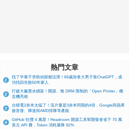
熱門文章
找了半輩子求助偵探都沒用！66歲加拿大男子靠ChatGPT，成
1
功找回失散50年家人
打破大廠墨水綁架！開源、無 DRM 限制的「Open Printer」概
2
念機亮相
台積電2奈米太猛了！流片量是3奈米同期的4倍，Google與蘋果
3
搶首發、輝達與AMD排隊等產能
GitHub 狂攬 4 萬星！Headroom 開源工具幫開發者省下 70 萬
4
美元 API 費，Token 消耗暴降 92%