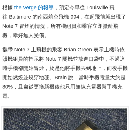
根據
the Verge 的報導
，預定今早從 Louisville 飛
往 Baltimore 的南西航空飛機 994，在起飛前就出現了
Note 7 冒煙的情況，所有機組員和乘客立即撤離飛
機，幸好無人受傷。
攜帶 Note 7 上飛機的乘客 Brian Green 表示上機時依
照機組員的指示將 Note 7 關機並放進口袋中，不過這
時手機卻開始冒煙，於是他將手機丟到地上，而後手機
開始燃燒並燒穿地毯。Brain 說，當時手機電量大約是
80%，且自從更換新機後他只用無線充電器幫手機充
電。