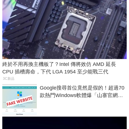
終於不用再換主機板了？Intel 傳將效仿 AMD 延長
CPU 插槽壽命，下代 LGA 1954 至少能戰三代
3C新品
Google搜尋首位竟然是假的！超過70
款熱門Windows軟體爆「山寨官網」
危機