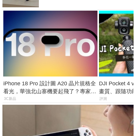
iPhone 18 Pro 設計圖 A20 晶片規格全
DJI Pocket
看光，華強北山寨機要起飛了？專家曝
畫質、跟隨功
山寨機無法復刻兩大關鍵
一次看懂兩台
3C新品
評測