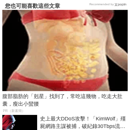
Recommended by
您也可能喜歡這些文章
腹部脂肪的「剋星」找到了，常吃這幾物，吃走大肚
囊，瘦出小蠻腰
PR（新素簡）
史上最大DDoS攻擊！「KimWolf」殭
屍網路主謀被捕，破紀錄30Tbps流量