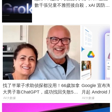
數千張兒童不雅照後自殺，xAI 因防護
失靈與不配合警方遭起訴
找了半輩子求助偵探都沒用！66歲加拿
Google 宣布淘汰 
大男子靠ChatGPT，成功找回失散50
月起 Android
年家人
AI/大數據
AI/大數據