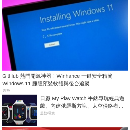
GitHub 熱門開源神器！Winhance 一鍵安全精簡
Windows 11 臃腫預裝軟體與後台追蹤
趨勢
日廠 My Play Watch 手錶專玩經典遊
戲、內建俄羅斯方塊、太空侵略者，
不過竟然不能連手機？
遊戲/電競