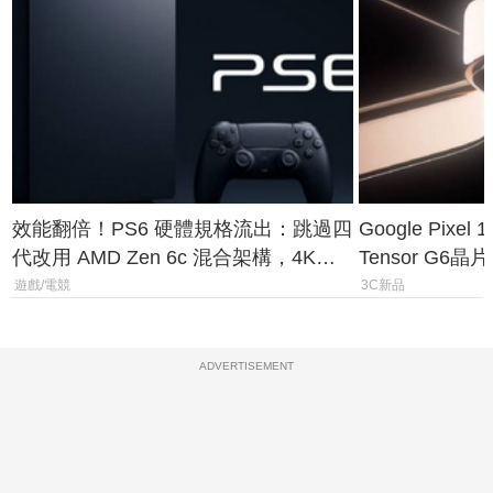
效能翻倍！PS6 硬體規格流出：跳過四
Google Pix
代改用 AMD Zen 6c 混合架構，4K
Tensor G6
120fps 與全光追時代來臨
元
遊戲/電競
3C新品
ADVERTISEMENT