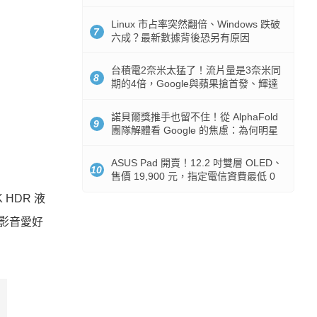
512GB 起跳
Linux 市占率突然翻倍、Windows 跌破
7
六成？最新數據背後恐另有原因
台積電2奈米太猛了！流片量是3奈米同
8
期的4倍，Google與蘋果搶首發、輝達
與AMD排隊等產能
諾貝爾獎推手也留不住！從 AlphaFold
9
團隊解體看 Google 的焦慮：為何明星
實驗室要為 Gemini 讓路？
ASUS Pad 開賣！12.2 吋雙層 OLED、
10
售價 19,900 元，指定電信資費最低 0
元入手
 HDR 液
給影音愛好