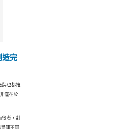
創造完
廠牌也都推
並非僅在於
，而後者，對
場景卻不同