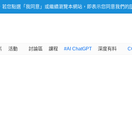
，若您點選「我同意」或繼續瀏覽本網站，即表示您同意我們的
片
活動
討論區
課程
#AI ChatGPT
深度有料
C