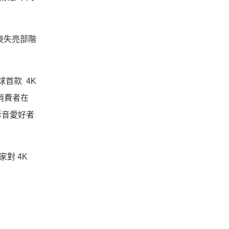
喪失亮部階
球首款 4K
消費者在
影音愛好者
對 4K