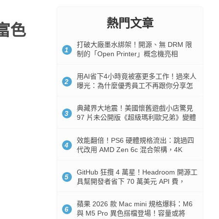
熱門文章
豐富色
打破大廠墨水綁架！開源、無 DRM 限
1
制的「Open Printer」概念機亮相
用AI省下4小時竟被塞更多工作！過來人
2
曝光：為什麼優秀員工不再跟你分享怎
麼使用AI
典藏界大地震！美國懷舊遊戲小店驚見
3
97 片未公開版《超級瑪利歐兄弟》變體
任天堂卡帶
效能翻倍！PS6 硬體規格流出：跳過四
4
代改用 AMD Zen 6c 混合架構，4K
120fps 與全光追時代來臨
GitHub 狂攬 4 萬星！Headroom 開源工
5
具幫開發者省下 70 萬美元 API 費，
Token 消耗暴降 92%
蘋果 2026 款 Mac mini 規格爆料：M6
6
與 M5 Pro 異色搭檔登場！容量或將