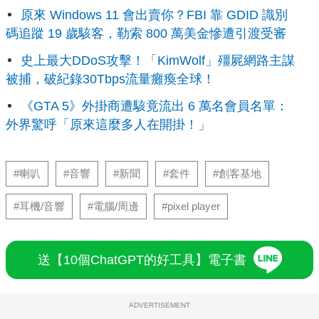
原來 Windows 11 會出賣你？FBI 靠 GDID 識別
碼追蹤 19 歲駭客，勒索 800 萬美金慘遭引渡受審
史上最大DDoS攻擊！「KimWolf」殭屍網路主謀
被捕，破紀錄30Tbps流量癱瘓全球！
《GTA 5》外掛商遭駭竟流出 6 萬名會員名單：
外界驚呼「原來這麼多人在開掛！」
#喇叭
#音響
#新聞
#套件
#創客基地
#耳機/音響
#電腦/周邊
#pixel player
送【10個ChatGPT的好工具】電子書
ADVERTISEMENT