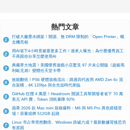
熱門文章
打破大廠墨水綁架！開源、無 DRM 限制的「Open Printer」概
1
念機亮相
用AI省下4小時竟被塞更多工作！過來人曝光：為什麼優秀員工
2
不再跟你分享怎麼使用AI
典藏界大地震！美國懷舊遊戲小店驚見 97 片未公開版《超級瑪
3
利歐兄弟》變體任天堂卡帶
效能翻倍！PS6 硬體規格流出：跳過四代改用 AMD Zen 6c 混
4
合架構，4K 120fps 與全光追時代來臨
GitHub 狂攬 4 萬星！Headroom 開源工具幫開發者省下 70 萬
5
美元 API 費，Token 消耗暴降 92%
蘋果 2026 款 Mac mini 規格爆料：M6 與 M5 Pro 異色搭檔登
6
場！容量或將 512GB 起跳
Linux 市占率突然翻倍、Windows 跌破六成？最新數據背後恐另
7
有原因