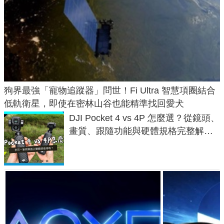
狗界最強「寵物追蹤器」問世！Fi Ultra 智慧項圈結合
低軌衛星，即使在密林山谷也能精準找回愛犬
DJI Pocket 4 vs 4P 怎麼選？從鏡頭、
畫質、跟隨功能與硬體規格完整解
析，一次看懂兩台差異