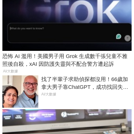
恐怖 AI 濫用！美國男子用 Grok 生成數千張兒童不雅
照後自殺，xAI 因防護失靈與不配合警方遭起訴
AI/大數據
找了半輩子求助偵探都沒用！66歲加
拿大男子靠ChatGPT，成功找回失散
50年家人
AI/大數據