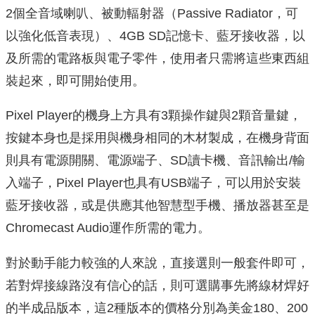
2個全音域喇叭、被動輻射器（Passive Radiator，可
以強化低音表現）、4GB SD記憶卡、藍牙接收器，以
及所需的電路板與電子零件，使用者只需將這些東西組
裝起來，即可開始使用。
Pixel Player的機身上方具有3顆操作鍵與2顆音量鍵，
按鍵本身也是採用與機身相同的木材製成，在機身背面
則具有電源開關、電源端子、SD讀卡機、音訊輸出/輸
入端子，Pixel Player也具有USB端子，可以用於安裝
藍牙接收器，或是供應其他智慧型手機、播放器甚至是
Chromecast Audio運作所需的電力。
對於動手能力較強的人來說，直接選則一般套件即可，
若對焊接線路沒有信心的話，則可選購事先將線材焊好
的半成品版本，這2種版本的價格分別為美金180、200