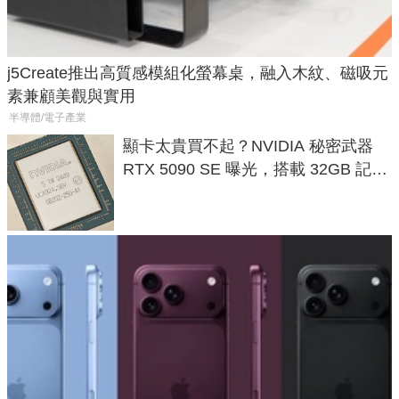
j5Create推出高質感模組化螢幕桌，融入木紋、磁吸元
素兼顧美觀與實用
半導體/電子產業
顯卡太貴買不起？NVIDIA 秘密武器
RTX 5090 SE 曝光，搭載 32GB 記憶
體