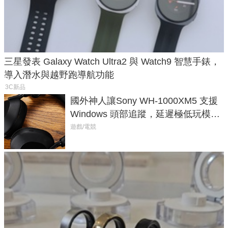
三星發表 Galaxy Watch Ultra2 與 Watch9 智慧手錶，
導入潛水與越野跑導航功能
3C新品
國外神人讓Sony WH-1000XM5 支援
Windows 頭部追蹤，延遲極低玩模擬
飛行超有感
遊戲/電競