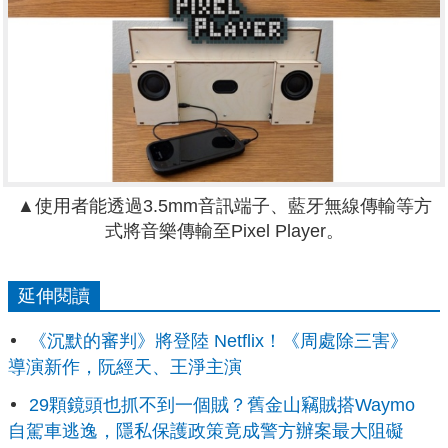
▲使用者能透過3.5mm音訊端子、藍牙無線傳輸等方
式將音樂傳輸至Pixel Player。
延伸閱讀
《沉默的審判》將登陸 Netflix！《周處除三害》
導演新作，阮經天、王淨主演
29顆鏡頭也抓不到一個賊？舊金山竊賊搭Waymo
自駕車逃逸，隱私保護政策竟成警方辦案最大阻礙