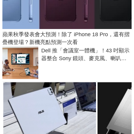
蘋果秋季發表會大預測！除了 iPhone 18 Pro，還有摺
疊機登場？新機亮點預測一次看
Dell 推「會議室一體機」！43 吋顯示
器整合 Sony 鏡頭、麥克風、喇叭，
一條 USB-C 就能開會