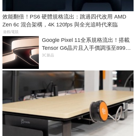
效能翻倍！PS6 硬體規格流出：跳過四代改用 AMD
Zen 6c 混合架構，4K 120fps 與全光追時代來臨
遊戲/電競
Google Pixel 11全系規格流出！搭載
Tensor G6晶片且入手價調漲至899美
元
3C新品