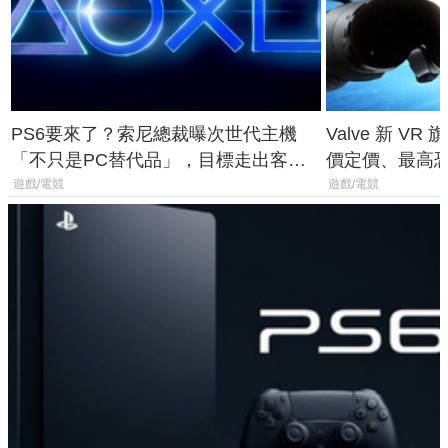
PS6要來了？索尼總裁曝次世代主機
Valve 新 VR 
「不只是PC替代品」，目標走出客
價定價、最高恐破
廳、進軍電競桌面
遊戲/電競
遊戲/電競