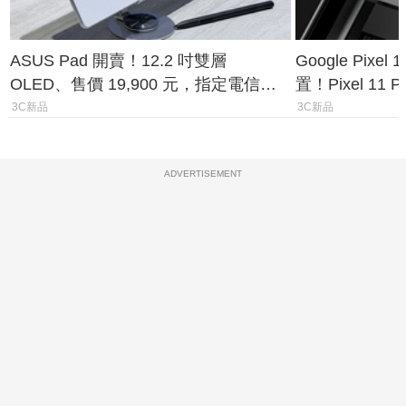
ASUS Pad 開賣！12.2 吋雙層
Google Pixe
OLED、售價 19,900 元，指定電信資
置！Pixel 11
費最低 0 元入手
1.6%
3C新品
3C新品
ADVERTISEMENT