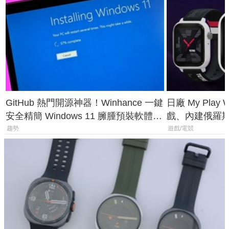
GitHub 熱門開源神器！Winhance 一鍵
日廠 My Play
安全精簡 Windows 11 臃腫預裝軟體與
戲、內建俄羅
後台追蹤
過竟然不能連
趨勢
遊戲/電競