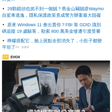
29顆鏡頭也抓不到一個賊？舊金山竊賊搭Waymo
自駕車逃逸，隱私保護政策竟成警方辦案最大阻礙
原來 Windows 11 會出賣你？FBI 靠 GDID 識別
碼追蹤 19 歲駭客，勒索 800 萬美金慘遭引渡受審
檸檬搭配它，臉上斑點全部消失了，小肚子都變
平坦了
PR・新素簡
EVOX
PR