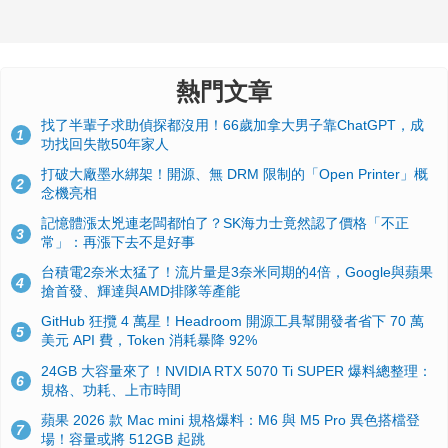
熱門文章
找了半輩子求助偵探都沒用！66歲加拿大男子靠ChatGPT，成
1
功找回失散50年家人
打破大廠墨水綁架！開源、無 DRM 限制的「Open Printer」概
2
念機亮相
記憶體漲太兇連老闆都怕了？SK海力士竟然認了價格「不正
3
常」：再漲下去不是好事
台積電2奈米太猛了！流片量是3奈米同期的4倍，Google與蘋果
4
搶首發、輝達與AMD排隊等產能
GitHub 狂攬 4 萬星！Headroom 開源工具幫開發者省下 70 萬
5
美元 API 費，Token 消耗暴降 92%
24GB 大容量來了！NVIDIA RTX 5070 Ti SUPER 爆料總整理：
6
規格、功耗、上市時間
蘋果 2026 款 Mac mini 規格爆料：M6 與 M5 Pro 異色搭檔登
7
場！容量或將 512GB 起跳