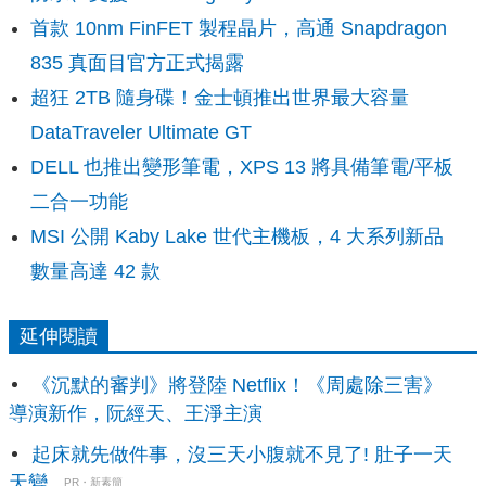
首款 10nm FinFET 製程晶片，高通 Snapdragon
835 真面目官方正式揭露
超狂 2TB 隨身碟！金士頓推出世界最大容量
DataTraveler Ultimate GT
DELL 也推出變形筆電，XPS 13 將具備筆電/平板
二合一功能
MSI 公開 Kaby Lake 世代主機板，4 大系列新品
數量高達 42 款
延伸閱讀
《沉默的審判》將登陸 Netflix！《周處除三害》
導演新作，阮經天、王淨主演
起床就先做件事，沒三天小腹就不見了! 肚子一天
天變...
PR・新素簡