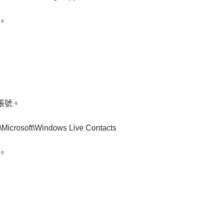
容。
腦帳號。
Microsoft\Windows Live Contacts
容。