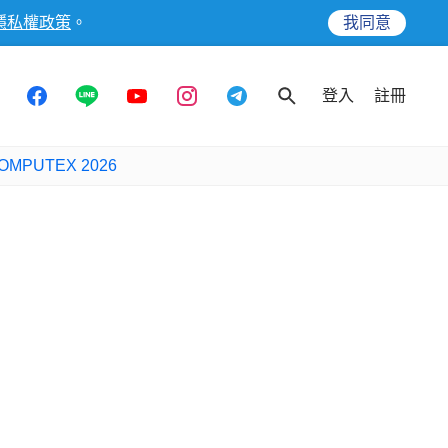
隱私權政策
。
我同意
登入
註冊
OMPUTEX 2026