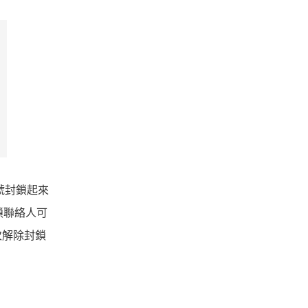
號封鎖起來
鎖聯絡人可
次解除封鎖