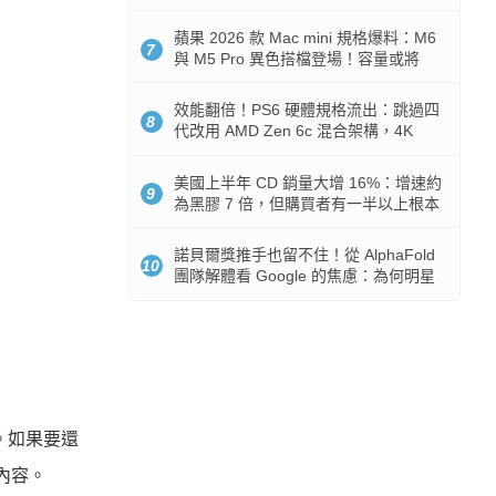
Token 消耗暴降 92%
蘋果 2026 款 Mac mini 規格爆料：M6
7
與 M5 Pro 異色搭檔登場！容量或將
512GB 起跳
效能翻倍！PS6 硬體規格流出：跳過四
8
代改用 AMD Zen 6c 混合架構，4K
120fps 與全光追時代來臨
美國上半年 CD 銷量大增 16%：增速約
9
為黑膠 7 倍，但購買者有一半以上根本
沒有播放器
諾貝爾獎推手也留不住！從 AlphaFold
10
團隊解體看 Google 的焦慮：為何明星
實驗室要為 Gemini 讓路？
。如果要還
除內容。