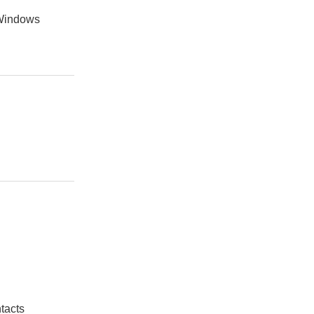
dows
tacts