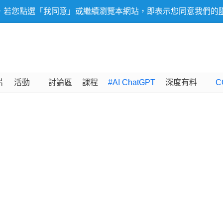
，若您點選「我同意」或繼續瀏覽本網站，即表示您同意我們的
片
活動
討論區
課程
#AI ChatGPT
深度有料
C