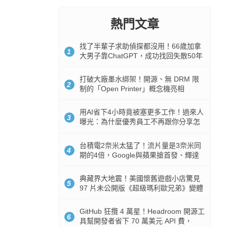
熱門文章
找了半輩子求助偵探都沒用！66歲加拿
1
大男子靠ChatGPT，成功找回失散50年
家人
打破大廠墨水綁架！開源、無 DRM 限
2
制的「Open Printer」概念機亮相
用AI省下4小時竟被塞更多工作！過來人
3
曝光：為什麼優秀員工不再跟你分享怎
麼使用AI
台積電2奈米太猛了！流片量是3奈米同
4
期的4倍，Google與蘋果搶首發、輝達
與AMD排隊等產能
典藏界大地震！美國懷舊遊戲小店驚見
5
97 片未公開版《超級瑪利歐兄弟》變體
任天堂卡帶
GitHub 狂攬 4 萬星！Headroom 開源工
6
具幫開發者省下 70 萬美元 API 費，