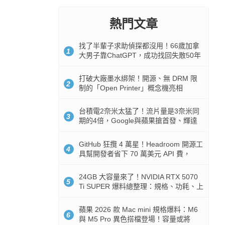
熱門文章
找了半輩子求助偵探都沒用！66歲加拿
1
大男子靠ChatGPT，成功找回失散50年
家人
打破大廠墨水綁架！開源、無 DRM 限
2
制的「Open Printer」概念機亮相
台積電2奈米太猛了！流片量是3奈米同
3
期的4倍，Google與蘋果搶首發、輝達
與AMD排隊等產能
GitHub 狂攬 4 萬星！Headroom 開源工
4
具幫開發者省下 70 萬美元 API 費，
Token 消耗暴降 92%
24GB 大容量來了！NVIDIA RTX 5070
5
Ti SUPER 爆料總整理：規格、功耗、上
市時間
蘋果 2026 款 Mac mini 規格爆料：M6
6
與 M5 Pro 異色搭檔登場！容量或將