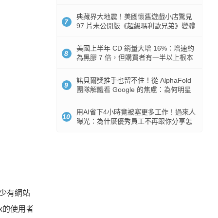
512GB 起跳
典藏界大地震！美國懷舊遊戲小店驚見
7
97 片未公開版《超級瑪利歐兄弟》變體
任天堂卡帶
美國上半年 CD 銷量大增 16%：增速約
8
為黑膠 7 倍，但購買者有一半以上根本
沒有播放器
諾貝爾獎推手也留不住！從 AlphaFold
9
團隊解體看 Google 的焦慮：為何明星
實驗室要為 Gemini 讓路？
用AI省下4小時竟被塞更多工作！過來人
10
曝光：為什麼優秀員工不再跟你分享怎
麼使用AI
少有網站
x的使用者