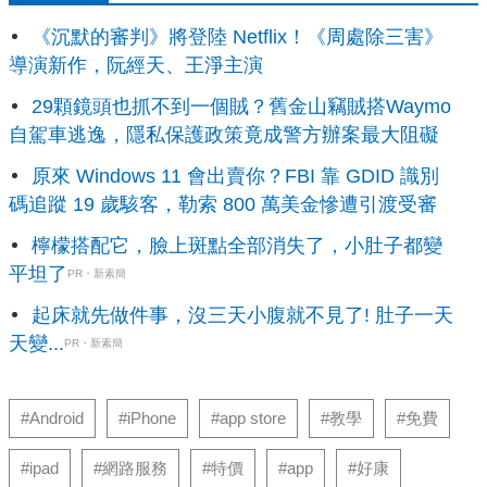
《沉默的審判》將登陸 Netflix！《周處除三害》
導演新作，阮經天、王淨主演
29顆鏡頭也抓不到一個賊？舊金山竊賊搭Waymo
自駕車逃逸，隱私保護政策竟成警方辦案最大阻礙
原來 Windows 11 會出賣你？FBI 靠 GDID 識別
碼追蹤 19 歲駭客，勒索 800 萬美金慘遭引渡受審
檸檬搭配它，臉上斑點全部消失了，小肚子都變
平坦了
PR・新素簡
起床就先做件事，沒三天小腹就不見了! 肚子一天
天變...
PR・新素簡
#Android
#iPhone
#app store
#教學
#免費
#ipad
#網路服務
#特價
#app
#好康