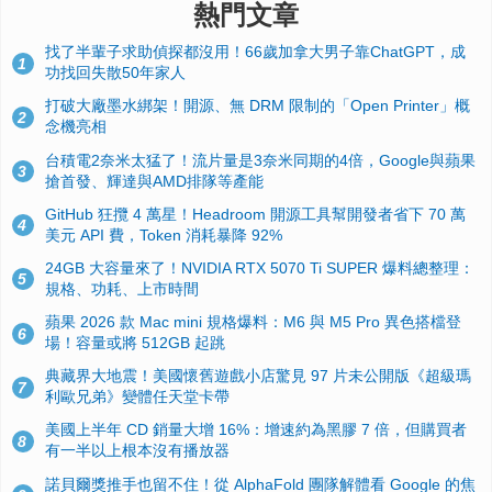
熱門文章
找了半輩子求助偵探都沒用！66歲加拿大男子靠ChatGPT，成
1
功找回失散50年家人
打破大廠墨水綁架！開源、無 DRM 限制的「Open Printer」概
2
念機亮相
台積電2奈米太猛了！流片量是3奈米同期的4倍，Google與蘋果
3
搶首發、輝達與AMD排隊等產能
GitHub 狂攬 4 萬星！Headroom 開源工具幫開發者省下 70 萬
4
美元 API 費，Token 消耗暴降 92%
24GB 大容量來了！NVIDIA RTX 5070 Ti SUPER 爆料總整理：
5
規格、功耗、上市時間
蘋果 2026 款 Mac mini 規格爆料：M6 與 M5 Pro 異色搭檔登
6
場！容量或將 512GB 起跳
典藏界大地震！美國懷舊遊戲小店驚見 97 片未公開版《超級瑪
7
利歐兄弟》變體任天堂卡帶
美國上半年 CD 銷量大增 16%：增速約為黑膠 7 倍，但購買者
8
有一半以上根本沒有播放器
諾貝爾獎推手也留不住！從 AlphaFold 團隊解體看 Google 的焦