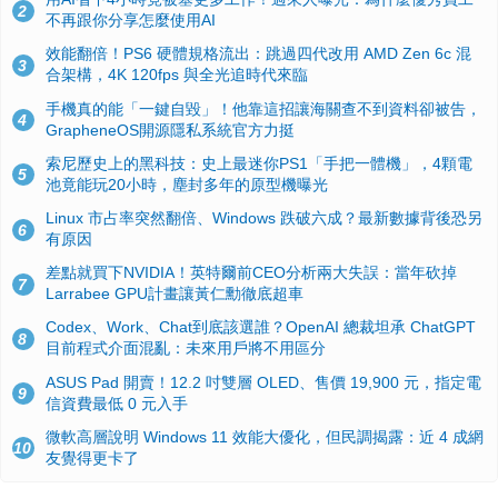
2
不再跟你分享怎麼使用AI
效能翻倍！PS6 硬體規格流出：跳過四代改用 AMD Zen 6c 混
3
合架構，4K 120fps 與全光追時代來臨
手機真的能「一鍵自毀」！他靠這招讓海關查不到資料卻被告，
4
GrapheneOS開源隱私系統官方力挺
索尼歷史上的黑科技：史上最迷你PS1「手把一體機」，4顆電
5
池竟能玩20小時，塵封多年的原型機曝光
Linux 市占率突然翻倍、Windows 跌破六成？最新數據背後恐另
6
有原因
差點就買下NVIDIA！英特爾前CEO分析兩大失誤：當年砍掉
7
Larrabee GPU計畫讓黃仁勳徹底超車
Codex、Work、Chat到底該選誰？OpenAI 總裁坦承 ChatGPT
8
目前程式介面混亂：未來用戶將不用區分
ASUS Pad 開賣！12.2 吋雙層 OLED、售價 19,900 元，指定電
9
信資費最低 0 元入手
微軟高層說明 Windows 11 效能大優化，但民調揭露：近 4 成網
10
友覺得更卡了