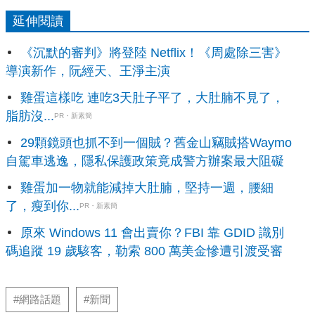
延伸閱讀
《沉默的審判》將登陸 Netflix！《周處除三害》
導演新作，阮經天、王淨主演
雞蛋這樣吃 連吃3天肚子平了，大肚腩不見了，
脂肪沒...
PR・新素簡
29顆鏡頭也抓不到一個賊？舊金山竊賊搭Waymo
自駕車逃逸，隱私保護政策竟成警方辦案最大阻礙
雞蛋加一物就能減掉大肚腩，堅持一週，腰細
了，瘦到你...
PR・新素簡
原來 Windows 11 會出賣你？FBI 靠 GDID 識別
碼追蹤 19 歲駭客，勒索 800 萬美金慘遭引渡受審
#網路話題
#新聞