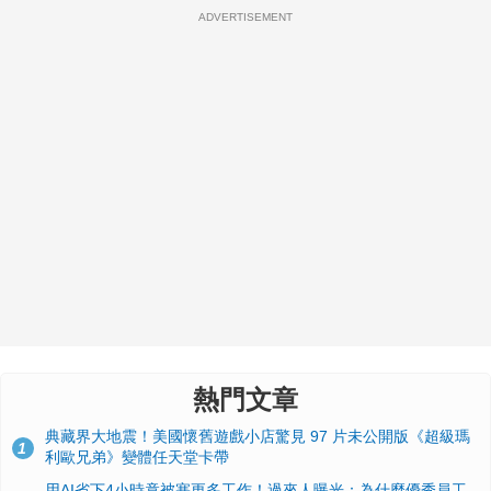
ADVERTISEMENT
熱門文章
典藏界大地震！美國懷舊遊戲小店驚見 97 片未公開版《超級瑪
1
利歐兄弟》變體任天堂卡帶
用AI省下4小時竟被塞更多工作！過來人曝光：為什麼優秀員工