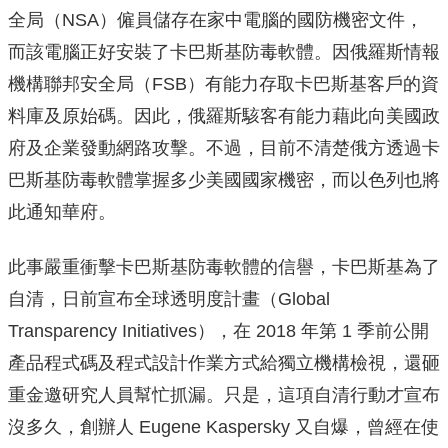
全局（NSA）僱員儲存在家中電腦的國防機密文件，
而該電腦正好安裝了卡巴斯基防毒軟體。因俄羅斯情報
機構聯邦安全局（FSB）有能力存取卡巴斯基客戶的資
料庫及原始碼。因此，俄羅斯駭客有能力藉此向美國政
府及企業發動網路攻擊。不過，目前不清楚俄方透過卡
巴斯基防毒軟體掌握多少美國國家機密，而以色列也將
此通知華府。
此事嚴重衝擊卡巴斯基防毒軟體的信譽，卡巴斯基為了
自清，日前宣布全球透明度計畫（Global
Transparency Initiatives），在 2018 年第 1 季前公開
產品程式碼及程式設計作業方式給獨立機構檢視，還砸
重金邀研究人員幫忙抓漏。只是，這項自清行動才宣布
沒多久，創辦人 Eugene Kaspersky 又自爆，曾經在使