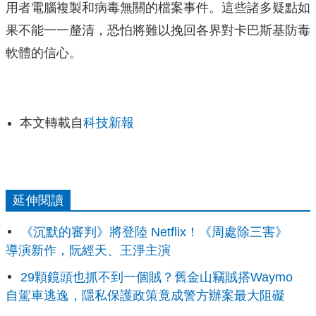
用者電腦複製和病毒無關的檔案事件。這些諸多疑點如
果不能一一釐清，恐怕將難以挽回各界對卡巴斯基防毒
軟體的信心。
本文轉載自
科技新報
延伸閱讀
《沉默的審判》將登陸 Netflix！《周處除三害》
導演新作，阮經天、王淨主演
29顆鏡頭也抓不到一個賊？舊金山竊賊搭Waymo
自駕車逃逸，隱私保護政策竟成警方辦案最大阻礙