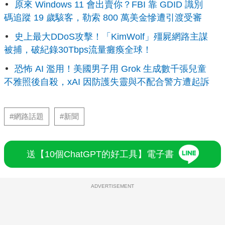
原來 Windows 11 會出賣你？FBI 靠 GDID 識別
碼追蹤 19 歲駭客，勒索 800 萬美金慘遭引渡受審
史上最大DDoS攻擊！「KimWolf」殭屍網路主謀
被捕，破紀錄30Tbps流量癱瘓全球！
恐怖 AI 濫用！美國男子用 Grok 生成數千張兒童
不雅照後自殺，xAI 因防護失靈與不配合警方遭起訴
#網路話題
#新聞
送【10個ChatGPT的好工具】電子書
ADVERTISEMENT