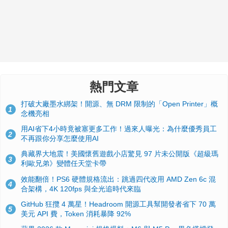
熱門文章
打破大廠墨水綁架！開源、無 DRM 限制的「Open Printer」概
1
念機亮相
用AI省下4小時竟被塞更多工作！過來人曝光：為什麼優秀員工
2
不再跟你分享怎麼使用AI
典藏界大地震！美國懷舊遊戲小店驚見 97 片未公開版《超級瑪
3
利歐兄弟》變體任天堂卡帶
效能翻倍！PS6 硬體規格流出：跳過四代改用 AMD Zen 6c 混
4
合架構，4K 120fps 與全光追時代來臨
GitHub 狂攬 4 萬星！Headroom 開源工具幫開發者省下 70 萬
5
美元 API 費，Token 消耗暴降 92%