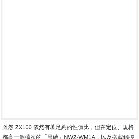
雖然 ZX100 依然有著足夠的性價比，但在定位、規格
都高一個檔次的「黑磚」NWZ-WM1A，以及搭載觸控