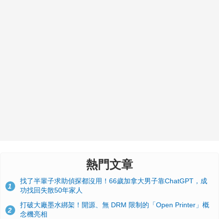
熱門文章
找了半輩子求助偵探都沒用！66歲加拿大男子靠ChatGPT，成
1
功找回失散50年家人
打破大廠墨水綁架！開源、無 DRM 限制的「Open Printer」概
2
念機亮相