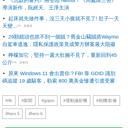
《沉默的審判》將登陸 Netflix！《周處除三害》
導演新作，阮經天、王淨主演
起床就先做件事，沒三天小腹就不見了! 肚子一天
天變...
PR・新素簡
29顆鏡頭也抓不到一個賊？舊金山竊賊搭Waymo
自駕車逃逸，隱私保護政策竟成警方辦案最大阻礙
檸檬加它，堅持一週大肚腩不見了，重新回到45
公斤
PR・新素簡
原來 Windows 11 會出賣你？FBI 靠 GDID 識別
碼追蹤 19 歲駭客，勒索 800 萬美金慘遭引渡受審
#4k
#新聞
#gopro
#運動攝影機
#相機/影像
#hero 5
#hero 6