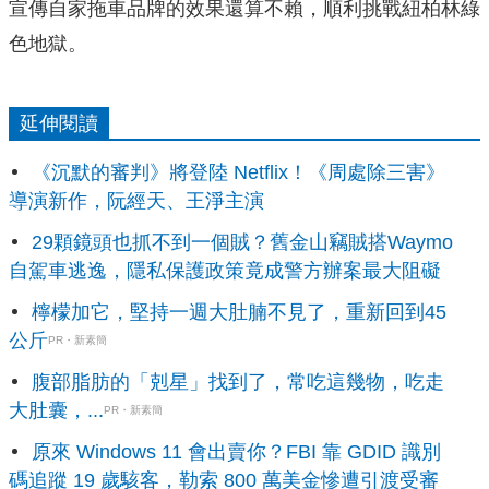
宣傳自家拖車品牌的效果還算不賴，順利挑戰紐柏林綠
色地獄。
延伸閱讀
《沉默的審判》將登陸 Netflix！《周處除三害》
導演新作，阮經天、王淨主演
29顆鏡頭也抓不到一個賊？舊金山竊賊搭Waymo
自駕車逃逸，隱私保護政策竟成警方辦案最大阻礙
檸檬加它，堅持一週大肚腩不見了，重新回到45
公斤
PR・新素簡
腹部脂肪的「剋星」找到了，常吃這幾物，吃走
大肚囊，...
PR・新素簡
原來 Windows 11 會出賣你？FBI 靠 GDID 識別
碼追蹤 19 歲駭客，勒索 800 萬美金慘遭引渡受審