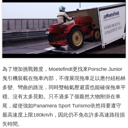
為了增加挑戰難度，Moetefindt更找來Porsche Junior
曳引機裝載在拖車內部，不僅展現拖車足以應付紐柏林
多變、彎曲的路況，同時雙軸氣壓避震也能確保拖車平
穩、沒有太多晃動。只不過多了個龐然大物附掛在車
尾，縱使強如Panamera Sport Turismo依然得要遵守
最高速度上限180km/h，因此仍不免在許多高速路段損
失時間。