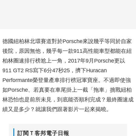
德國紐柏林北環賽道對於Porsche來說幾乎等同於自家
後院，原因無他，幾乎每一款911高性能車型都能在紐
柏林圈速排行榜尬上一角，2017年9月Porsche更以
911 GT2 RS寫下6分47秒25，擠下Huracan
Performante榮登量產車排行榜冠軍寶座。不過即使強
如Porsche、若真要在車尾掛上一截「拖車」挑戰紐柏
林恐怕也是前所未見，到底能否順利完成？最終圈速成
績又是多少？就讓我們跟著影片一起來揭曉。
訂閱Ｔ客邦電子日報