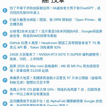
熱門文章
找了半輩子求助偵探都沒用！66歲加拿大男子靠ChatGPT，成
1
功找回失散50年家人
打破大廠墨水綁架！開源、無 DRM 限制的「Open Printer」概
2
念機亮相
台積電2奈米太猛了！流片量是3奈米同期的4倍，Google與蘋果
3
搶首發、輝達與AMD排隊等產能
GitHub 狂攬 4 萬星！Headroom 開源工具幫開發者省下 70 萬
4
美元 API 費，Token 消耗暴降 92%
24GB 大容量來了！NVIDIA RTX 5070 Ti SUPER 爆料總整理：
5
規格、功耗、上市時間
蘋果 2026 款 Mac mini 規格爆料：M6 與 M5 Pro 異色搭檔登
6
場！容量或將 512GB 起跳
典藏界大地震！美國懷舊遊戲小店驚見 97 片未公開版《超級瑪
7
利歐兄弟》變體任天堂卡帶
美國上半年 CD 銷量大增 16%：增速約為黑膠 7 倍，但購買者
8
有一半以上根本沒有播放器
諾貝爾獎推手也留不住！從 AlphaFold 團隊解體看 Google 的焦
9
慮：為何明星實驗室要為 Gemini 讓路？