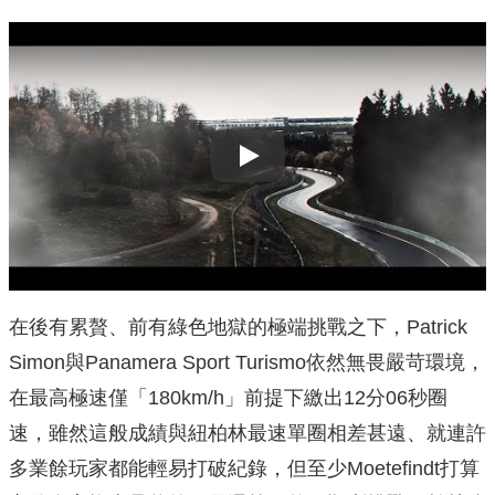
Play
在後有累贅、前有綠色地獄的極端挑戰之下，Patrick
Simon與Panamera Sport Turismo依然無畏嚴苛環境，
在最高極速僅「180km/h」前提下繳出12分06秒圈
速，雖然這般成績與紐柏林最速單圈相差甚遠、就連許
多業餘玩家都能輕易打破紀錄，但至少Moetefindt打算