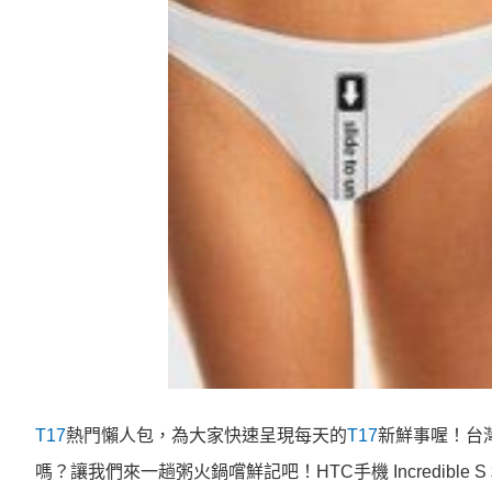
T17
熱門懶人包，為大家快速呈現每天的
T17
新鮮事喔！台
嗎？讓我們來一趟粥火鍋嚐鮮記吧！HTC手機 Incredible