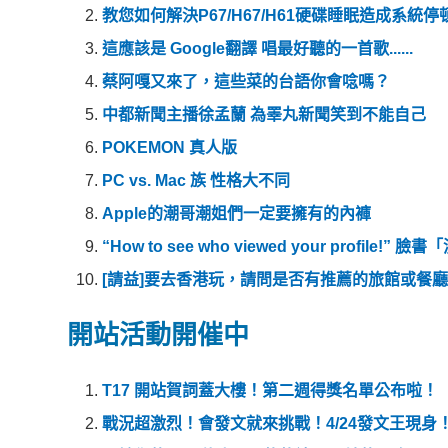
教您如何解決P67/H67/H61硬碟睡眠造成系統
這應該是 Google翻譯 唱最好聽的一首歌......
蔡阿嘎又來了，這些菜的台語你會唸嗎？
中都新聞主播徐孟蘭 為睪丸新聞笑到不能自己
POKEMON 真人版
PC vs. Mac 族 性格大不同
Apple的潮哥潮姐們一定要擁有的內褲
“How to see who viewed your profil
[請益]要去香港玩，請問是否有推薦的旅館或餐廳
開站活動開催中
T17 開站賀詞蓋大樓！第二週得獎名單公布啦！
戰況超激烈！會發文就來挑戰！4/24發文王現身