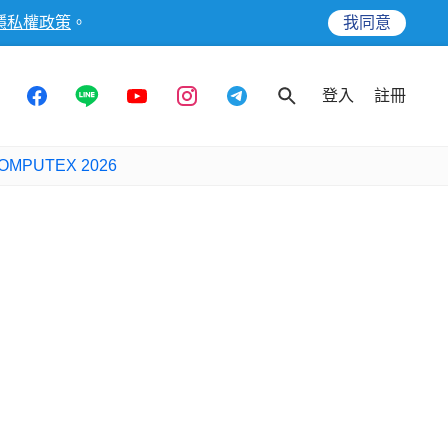
隱私權政策
。
我同意
登入
註冊
OMPUTEX 2026