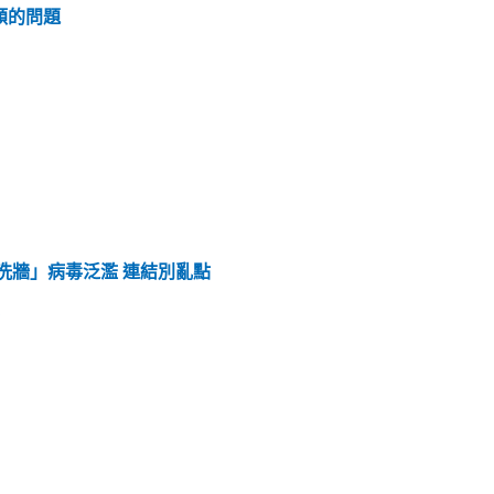
停頓的問題
e!” 臉書「洗牆」病毒泛濫 連結別亂點
！