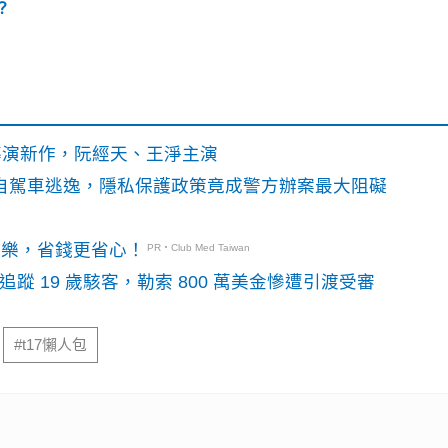
？
》導演新作，阮經天、王淨主演
o自駕車逃逸，隱私保護政策竟成警方辦案最大阻礙
玩樂，省錢更省心！
PR・Club Med Taiwan
識別碼追蹤 19 歲駭客，勒索 800 萬美金慘遭引渡受審
#t17懶人包