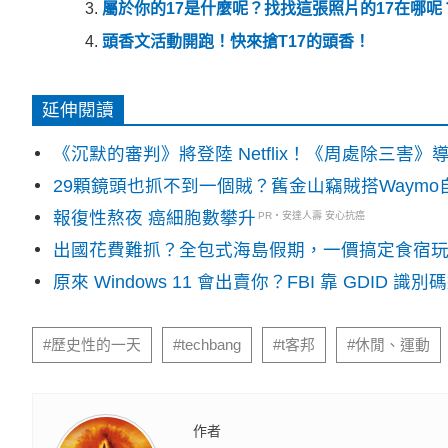
屬於你的17是什麼呢？找找這張照片的17在哪呢
頭香文活動開跑！快來搶T17的頭香！
延伸閱讀
《沉默的審判》將登陸 Netflix！《周處除三害
29顆鏡頭也抓不到一個賊？舊金山竊賊搭Waym
報復性熬夜 癌細胞數攀升
PR・安達人壽 安心抗癌
出國花費難抓？全包式海島假期，一價搞定食宿
原來 Windows 11 會出賣你？FBI 靠 GDID 
#歷史性的一天
#techbang
#t客邦
#休閒、運動
作者