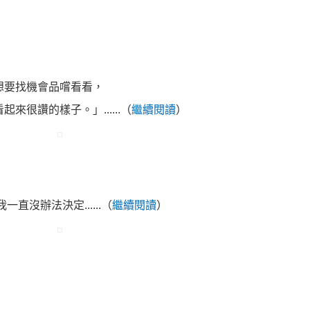
想要找機會品嚐看看，
很讚的樣子。」......（
繼續閱讀
）
 我一直沒辦法決定......（
繼續閱讀
）