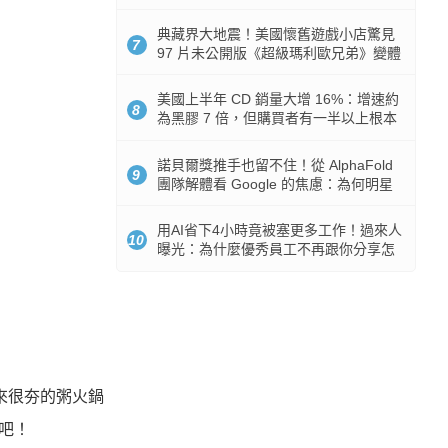
512GB 起跳
典藏界大地震！美國懷舊遊戲小店驚見
7
97 片未公開版《超級瑪利歐兄弟》變體
任天堂卡帶
美國上半年 CD 銷量大增 16%：增速約
8
為黑膠 7 倍，但購買者有一半以上根本
沒有播放器
諾貝爾獎推手也留不住！從 AlphaFold
9
團隊解體看 Google 的焦慮：為何明星
實驗室要為 Gemini 讓路？
用AI省下4小時竟被塞更多工作！過來人
10
曝光：為什麼優秀員工不再跟你分享怎
麼使用AI
來很夯的粥火鍋
友吧！