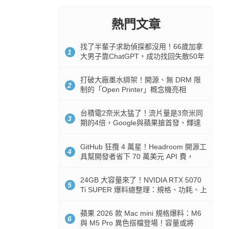
熱門文章
找了半輩子求助偵探都沒用！66歲加拿
1
大男子靠ChatGPT，成功找回失散50年
家人
打破大廠墨水綁架！開源、無 DRM 限
2
制的「Open Printer」概念機亮相
台積電2奈米太猛了！流片量是3奈米同
3
期的4倍，Google與蘋果搶首發、輝達
與AMD排隊等產能
GitHub 狂攬 4 萬星！Headroom 開源工
4
具幫開發者省下 70 萬美元 API 費，
Token 消耗暴降 92%
24GB 大容量來了！NVIDIA RTX 5070
5
Ti SUPER 爆料總整理：規格、功耗、上
市時間
蘋果 2026 款 Mac mini 規格爆料：M6
6
與 M5 Pro 異色搭檔登場！容量或將