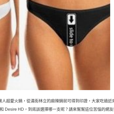
灣人超愛火鍋，從滿街林立的麻辣鍋就可得到印證，大家吃過近
 S 和 Desire HD，到底該選擇哪一支呢？請來幫幫這位苦惱的網