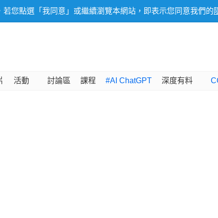
，若您點選「我同意」或繼續瀏覽本網站，即表示您同意我們的
片
活動
討論區
課程
#AI ChatGPT
深度有料
C