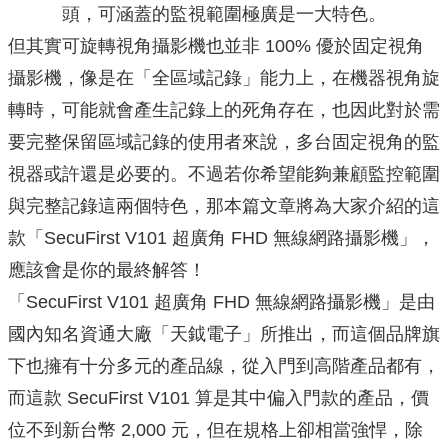
頭，可涵蓋的監視範圍極廣是一大特色。
但其實可旋轉視角攝影機也並非 100% 優於固定視角
攝影機，像是在「全區域記錄」能力上，在機器視角旋
轉時，可能就會產生記錄上的死角存在，也因此對於需
要完整保留區域記錄的使用者來說，多台固定視角的監
視器或許還是必要的。不過若你希望能夠兼顧監控範圍
與完整記錄這兩個特色，那本篇文章將為大家介紹的這
款「SecuFirst V101 超廣角 FHD 無線網路攝影機」，
應該會是你的最終解答！
「SecuFirst V101 超廣角 FHD 無線網路攝影機」是由
國內知名資通大廠「天鉞電子」所推出，而這個品牌旗
下也擁有十分多元的產品線，從入門到高階產品都有，
而這款 SecuFirst V101 算是其中偏入門款的產品，價
位不到新台幣 2,000 元，但在規格上卻相當強悍，除