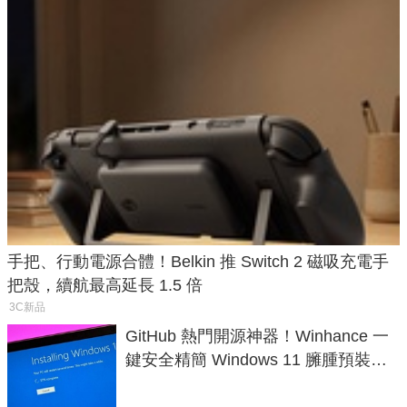
手把、行動電源合體！Belkin 推 Switch 2 磁吸充電手
把殼，續航最高延長 1.5 倍
3C新品
GitHub 熱門開源神器！Winhance 一
鍵安全精簡 Windows 11 臃腫預裝軟
體與後台追蹤