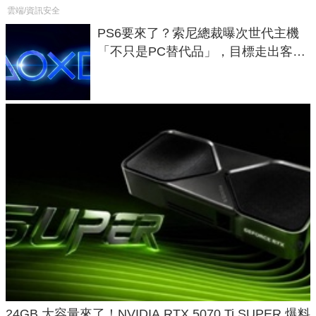
雲端/資訊安全
PS6要來了？索尼總裁曝次世代主機
「不只是PC替代品」，目標走出客
廳、進軍電競桌面
24GB 大容量來了！NVIDIA RTX 5070 Ti SUPER 爆料