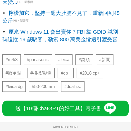
天變...
PR・新素簡
檸檬加它，堅持一週大肚腩不見了，重新回到45
公斤
PR・新素簡
原來 Windows 11 會出賣你？FBI 靠 GDID 識別
碼追蹤 19 歲駭客，勒索 800 萬美金慘遭引渡受審
#m4/3
#panasonic
#leica
#鏡頭
#新聞
#微單眼
#相機/影像
#cp+
#2018 cp+
#leica dg
#50-200mm
#dual i.s.
送【10個ChatGPT的好工具】電子書
ADVERTISEMENT