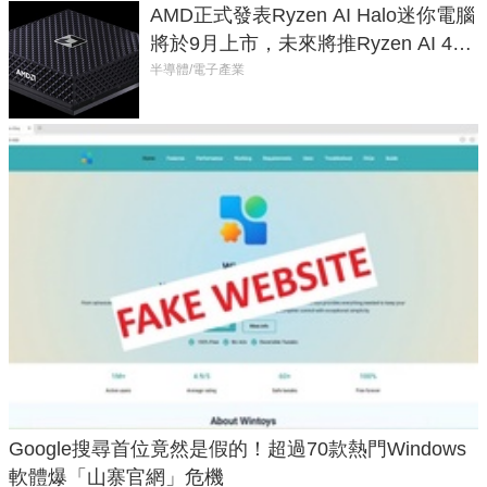
AMD正式發表Ryzen AI Halo迷你電腦
將於9月上市，未來將推Ryzen AI 400
Max系列處理器與對應升級版
半導體/電子產業
Google搜尋首位竟然是假的！超過70款熱門Windows
軟體爆「山寨官網」危機