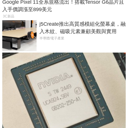
Google Pixel 11全系規格流出！搭載Tensor G6晶片且
入手價調漲至899美元
3C新品
j5Create推出高質感模組化螢幕桌，融
入木紋、磁吸元素兼顧美觀與實用
半導體/電子產業