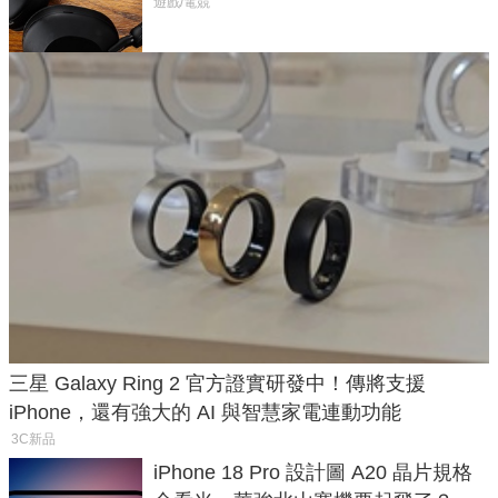
飛行超有感
遊戲/電競
三星 Galaxy Ring 2 官方證實研發中！傳將支援
iPhone，還有強大的 AI 與智慧家電連動功能
3C新品
iPhone 18 Pro 設計圖 A20 晶片規格