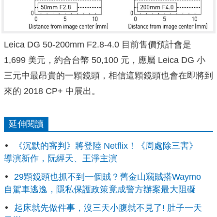
Leica DG 50-200mm F2.8-4.0 目前售價預計會是
1,699 美元，約合台幣 50,100 元，應屬 Leica DG 小
三元中最昂貴的一顆鏡頭，相信這顆鏡頭也會在即將到
來的 2018 CP+ 中展出。
延伸閱讀
《沉默的審判》將登陸 Netflix！《周處除三害》
導演新作，阮經天、王淨主演
29顆鏡頭也抓不到一個賊？舊金山竊賊搭Waymo
自駕車逃逸，隱私保護政策竟成警方辦案最大阻礙
起床就先做件事，沒三天小腹就不見了! 肚子一天