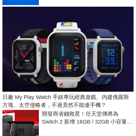
日廠 My Play Watch 手錶專玩經典遊戲、內建俄羅斯
方塊、太空侵略者，不過竟然不能連手機？
開發商省錢救星！任天堂傳將為
Switch 2 新增 16GB / 32GB 小容量遊
戲卡的選擇