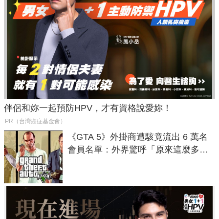
伴侶和妳一起預防HPV，才有資格說愛妳！
PR（台灣癌症基金會）
《GTA 5》外掛商遭駭竟流出 6 萬名
會員名單：外界驚呼「原來這麼多人
在開掛！」