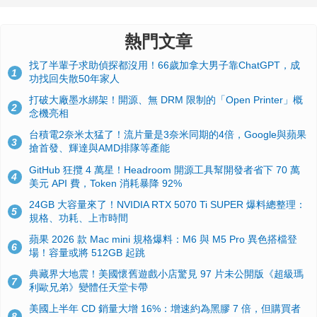
熱門文章
找了半輩子求助偵探都沒用！66歲加拿大男子靠ChatGPT，成
1
功找回失散50年家人
打破大廠墨水綁架！開源、無 DRM 限制的「Open Printer」概
2
念機亮相
台積電2奈米太猛了！流片量是3奈米同期的4倍，Google與蘋果
3
搶首發、輝達與AMD排隊等產能
GitHub 狂攬 4 萬星！Headroom 開源工具幫開發者省下 70 萬
4
美元 API 費，Token 消耗暴降 92%
24GB 大容量來了！NVIDIA RTX 5070 Ti SUPER 爆料總整理：
5
規格、功耗、上市時間
蘋果 2026 款 Mac mini 規格爆料：M6 與 M5 Pro 異色搭檔登
6
場！容量或將 512GB 起跳
典藏界大地震！美國懷舊遊戲小店驚見 97 片未公開版《超級瑪
7
利歐兄弟》變體任天堂卡帶
美國上半年 CD 銷量大增 16%：增速約為黑膠 7 倍，但購買者
8