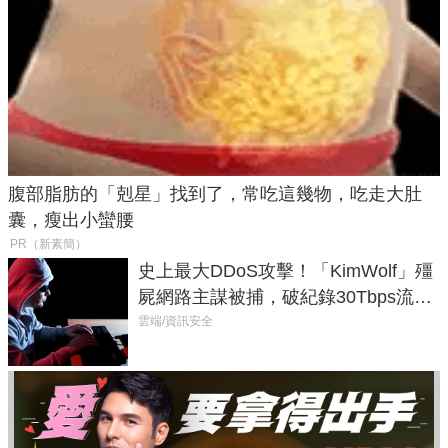
腹部脂肪的「剋星」找到了，常吃這幾物，吃走大肚
囊，瘦出小蠻腰
PR（新素簡）
史上最大DDoS攻擊！「KimWolf」殭
屍網路主謀被捕，破紀錄30Tbps流量
癱瘓全球！
雲端/資訊安全