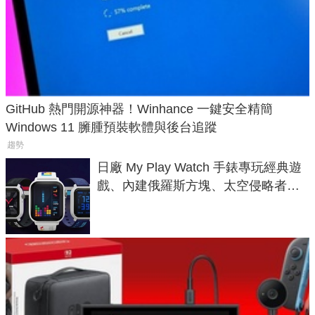
GitHub 熱門開源神器！Winhance 一鍵安全精簡
Windows 11 臃腫預裝軟體與後台追蹤
趨勢
日廠 My Play Watch 手錶專玩經典遊
戲、內建俄羅斯方塊、太空侵略者，
不過竟然不能連手機？