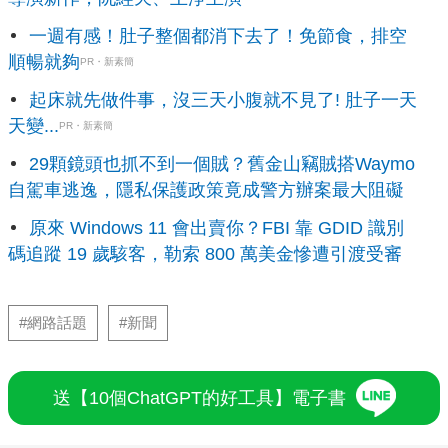
一週有感！肚子整個都消下去了！免節食，排空
順暢就夠
PR・新素簡
起床就先做件事，沒三天小腹就不見了! 肚子一天
天變...
PR・新素簡
29顆鏡頭也抓不到一個賊？舊金山竊賊搭Waymo
自駕車逃逸，隱私保護政策竟成警方辦案最大阻礙
原來 Windows 11 會出賣你？FBI 靠 GDID 識別
碼追蹤 19 歲駭客，勒索 800 萬美金慘遭引渡受審
#網路話題
#新聞
送【10個ChatGPT的好工具】電子書