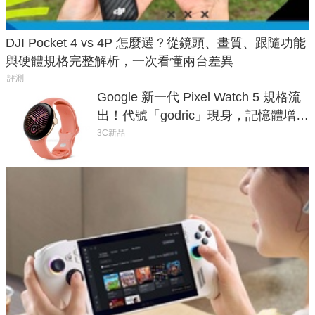
DJI Pocket 4 vs 4P 怎麼選？從鏡頭、畫質、跟隨功能
與硬體規格完整解析，一次看懂兩台差異
評測
Google 新一代 Pixel Watch 5 規格流
出！代號「godric」現身，記憶體增強
鎖定 AI 應用
3C新品