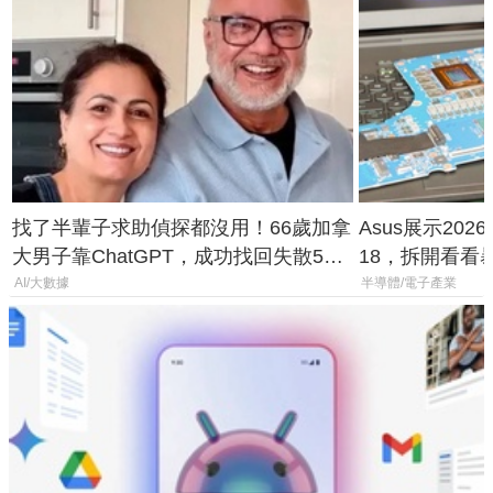
找了半輩子求助偵探都沒用！66歲加拿
Asus展示2026年
大男子靠ChatGPT，成功找回失散50
18，拆開看看
年家人
AI/大數據
半導體/電子產業