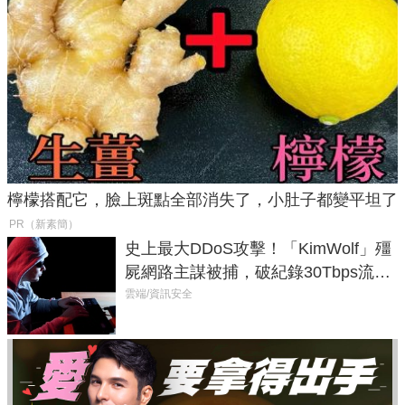
檸檬搭配它，臉上斑點全部消失了，小肚子都變平坦了
PR（新素簡）
史上最大DDoS攻擊！「KimWolf」殭
屍網路主謀被捕，破紀錄30Tbps流量
癱瘓全球！
雲端/資訊安全