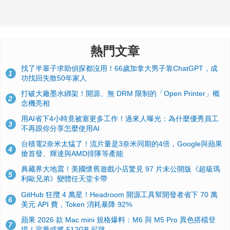
熱門文章
找了半輩子求助偵探都沒用！66歲加拿大男子靠ChatGPT，成
1
功找回失散50年家人
打破大廠墨水綁架！開源、無 DRM 限制的「Open Printer」概
2
念機亮相
用AI省下4小時竟被塞更多工作！過來人曝光：為什麼優秀員工
3
不再跟你分享怎麼使用AI
台積電2奈米太猛了！流片量是3奈米同期的4倍，Google與蘋果
4
搶首發、輝達與AMD排隊等產能
典藏界大地震！美國懷舊遊戲小店驚見 97 片未公開版《超級瑪
5
利歐兄弟》變體任天堂卡帶
GitHub 狂攬 4 萬星！Headroom 開源工具幫開發者省下 70 萬
6
美元 API 費，Token 消耗暴降 92%
蘋果 2026 款 Mac mini 規格爆料：M6 與 M5 Pro 異色搭檔登
7
場！容量或將 512GB 起跳