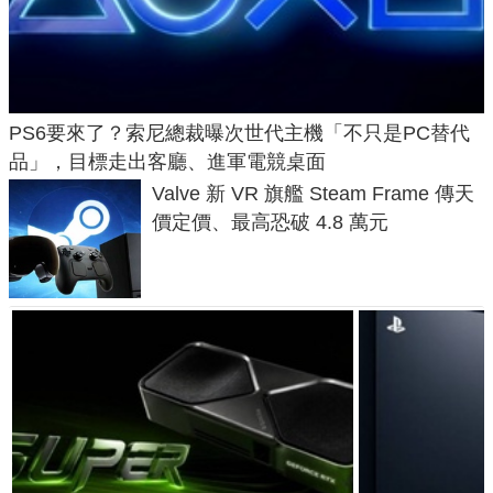
PS6要來了？索尼總裁曝次世代主機「不只是PC替代
品」，目標走出客廳、進軍電競桌面
Valve 新 VR 旗艦 Steam Frame 傳天
價定價、最高恐破 4.8 萬元