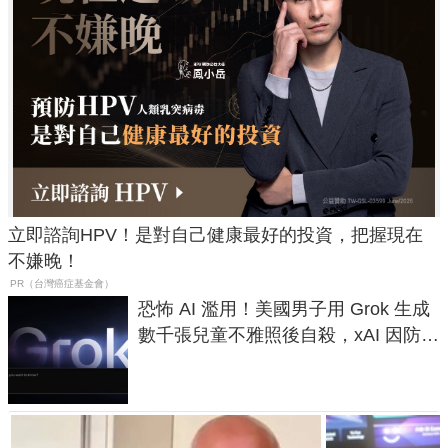
立即諮詢HPV！是對自己健康最好的投資，把握現在
不嫌晚！
PR（台灣癌症基金會）
恐怖 AI 濫用！美國男子用 Grok 生成
數千張兒童不雅照後自殺，xAI 因防護
失靈與不配合警方遭起訴