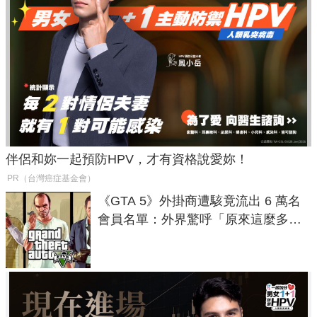
伴侶和妳一起預防HPV，才有資格說愛妳！
PR（台灣癌症基金會）
《GTA 5》外掛商遭駭竟流出 6 萬名
會員名單：外界驚呼「原來這麼多人
在開掛！」