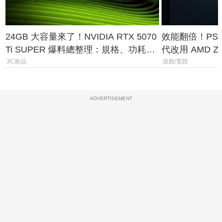
24GB 大容量來了！NVIDIA RTX 5070
效能翻倍！PS
Ti SUPER 爆料總整理：規格、功耗、
代改用 AMD Z
上市時間
120fps 與全
3C新品
遊戲/電競
ADVERTISEMENT