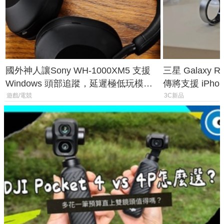
國外神人讓Sony WH-1000XM5 支援
三星 Galaxy 
Windows 頭部追蹤，延遲極低玩模擬
傳將支援 iPho
飛行超有感
慧家電連動功
遊戲/電競
3C新品