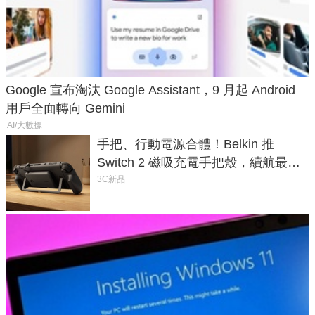
Google 宣布淘汰 Google Assistant，9 月起 Android
用戶全面轉向 Gemini
AI/大數據
手把、行動電源合體！Belkin 推
Switch 2 磁吸充電手把殼，續航最高
延長 1.5 倍
3C新品