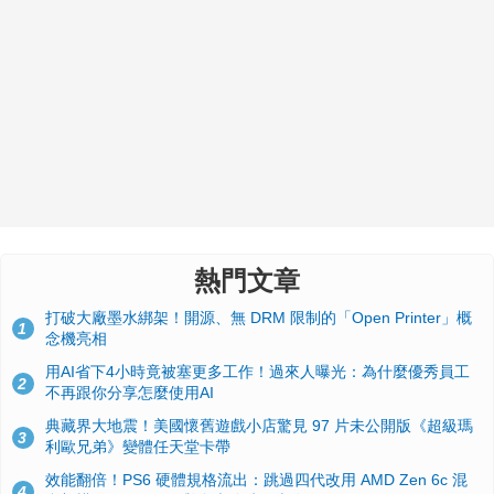
熱門文章
打破大廠墨水綁架！開源、無 DRM 限制的「Open Printer」概
1
念機亮相
用AI省下4小時竟被塞更多工作！過來人曝光：為什麼優秀員工
2
不再跟你分享怎麼使用AI
典藏界大地震！美國懷舊遊戲小店驚見 97 片未公開版《超級瑪
3
利歐兄弟》變體任天堂卡帶
效能翻倍！PS6 硬體規格流出：跳過四代改用 AMD Zen 6c 混
4