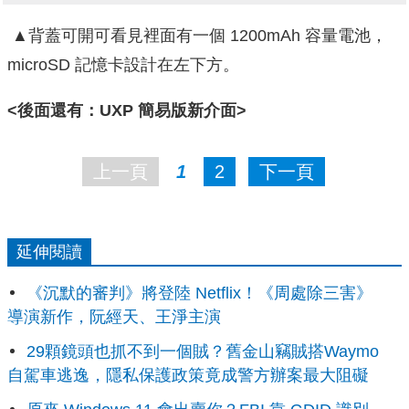
▲背蓋可開可看見裡面有一個 1200mAh 容量電池，
microSD 記憶卡設計在左下方。
<後面還有：UXP 簡易版新介面>
上一頁
1
2
下一頁
延伸閱讀
《沉默的審判》將登陸 Netflix！《周處除三害》
導演新作，阮經天、王淨主演
29顆鏡頭也抓不到一個賊？舊金山竊賊搭Waymo
自駕車逃逸，隱私保護政策竟成警方辦案最大阻礙