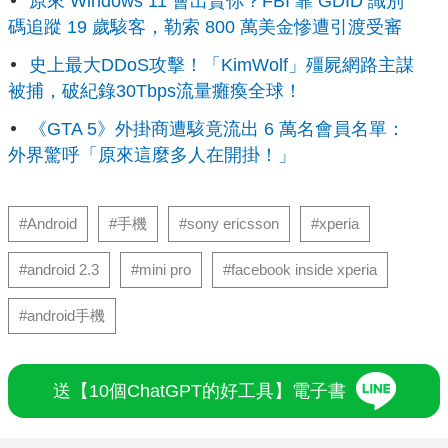
原來 Windows 11 會出賣你？FBI 靠 GDID 識別
碼追蹤 19 歲駭客，勒索 800 萬美金慘遭引渡受審
史上最大DDoS攻擊！「KimWolf」殭屍網路主謀
被捕，破紀錄30Tbps流量癱瘓全球！
《GTA 5》外掛商遭駭竟流出 6 萬名會員名單：
外界驚呼「原來這麼多人在開掛！」
#Android
#手機
#sony ericsson
#xperia
#android 2.3
#mini pro
#facebook inside xperia
#android手機
送【10個ChatGPT的好工具】電子書