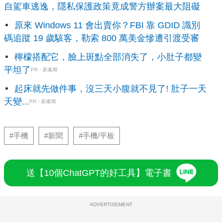
自駕車逃逸，隱私保護政策竟成警方辦案最大阻礙
原來 Windows 11 會出賣你？FBI 靠 GDID 識別
碼追蹤 19 歲駭客，勒索 800 萬美金慘遭引渡受審
檸檬搭配它，臉上斑點全部消失了，小肚子都變
平坦了
PR・新素簡
起床就先做件事，沒三天小腹就不見了! 肚子一天
天變...
PR・新素簡
#手機
#新聞
#手機/平板
送【10個ChatGPT的好工具】電子書
ADVERTISEMENT