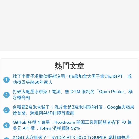
熱門文章
找了半輩子求助偵探都沒用！66歲加拿大男子靠ChatGPT，成
1
功找回失散50年家人
打破大廠墨水綁架！開源、無 DRM 限制的「Open Printer」概
2
念機亮相
台積電2奈米太猛了！流片量是3奈米同期的4倍，Google與蘋果
3
搶首發、輝達與AMD排隊等產能
GitHub 狂攬 4 萬星！Headroom 開源工具幫開發者省下 70 萬
4
美元 API 費，Token 消耗暴降 92%
24GB 大容量來了！NVIDIA RTX 5070 Ti SUPER 爆料總整理：