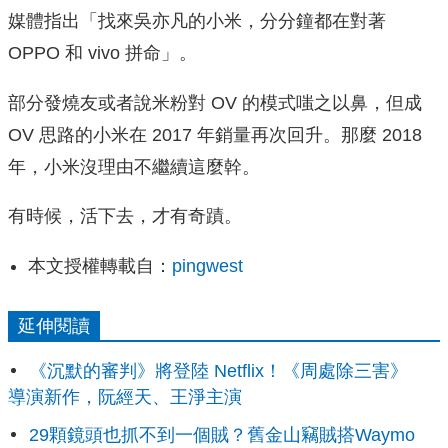
媒體指出「找來吳亦凡的小米，分分鐘都在對著
OPPO 和 vivo 拼命」。
部分發燒友或者說米粉對 OV 的模式嗤之以鼻，但成
OV 思路的小米在 2017 年銷量再次回升。那麼 2018
年，小米沒理由不繼續這麼幹。
有時候，活下去，才有奇蹟。
本文授權轉載自：
pingwest
延伸閱讀
《沉默的審判》將登陸 Netflix！《周處除三害》
導演新作，阮經天、王淨主演
29顆鏡頭也抓不到一個賊？舊金山竊賊搭Waymo