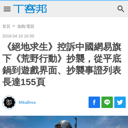
首頁
遊戲/電競
2018.04.10 16:00
《絕地求生》控訴中國網易旗
下《荒野行動》抄襲，從平底
鍋到遊戲界面、抄襲事證列表
長達155頁
MikaBrea