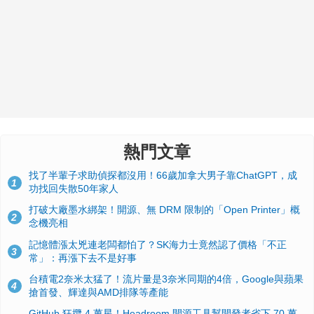
熱門文章
找了半輩子求助偵探都沒用！66歲加拿大男子靠ChatGPT，成
1
功找回失散50年家人
打破大廠墨水綁架！開源、無 DRM 限制的「Open Printer」概
2
念機亮相
記憶體漲太兇連老闆都怕了？SK海力士竟然認了價格「不正
3
常」：再漲下去不是好事
台積電2奈米太猛了！流片量是3奈米同期的4倍，Google與蘋果
4
搶首發、輝達與AMD排隊等產能
GitHub 狂攬 4 萬星！Headroom 開源工具幫開發者省下 70 萬