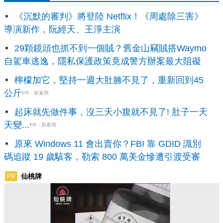
《沉默的審判》將登陸 Netflix！《周處除三害》
導演新作，阮經天、王淨主演
29顆鏡頭也抓不到一個賊？舊金山竊賊搭Waymo
自駕車逃逸，隱私保護政策竟成警方辦案最大阻礙
檸檬加它，堅持一週大肚腩不見了，重新回到45
公斤
PR・新素簡
起床就先做件事，沒三天小腹就不見了! 肚子一天
天變...
PR・新素簡
原來 Windows 11 會出賣你？FBI 靠 GDID 識別
碼追蹤 19 歲駭客，勒索 800 萬美金慘遭引渡受審
仙桃牌
PR