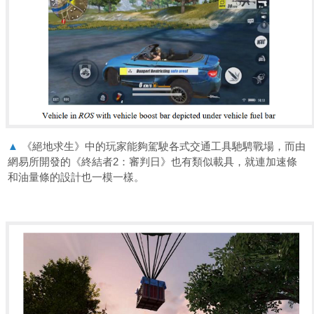
▲
《絕地求生》中的玩家能夠駕駛各式交通工具馳騁戰場，而由
網易所開發的《終結者2：審判日》也有類似載具，就連加速條
和油量條的設計也一模一樣。