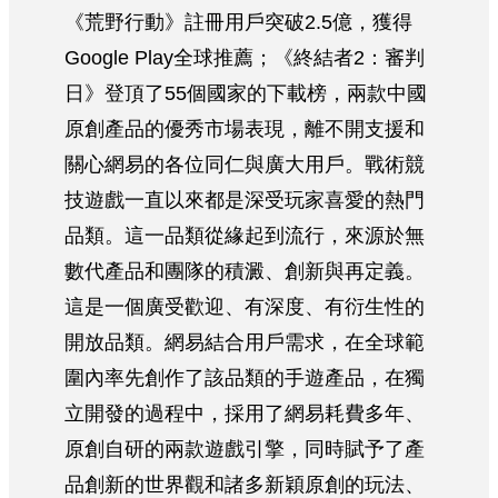
《荒野行動》註冊用戶突破2.5億，獲得
Google Play全球推薦；《終結者2：審判
日》登頂了55個國家的下載榜，兩款中國
原創產品的優秀市場表現，離不開支援和
關心網易的各位同仁與廣大用戶。戰術競
技遊戲一直以來都是深受玩家喜愛的熱門
品類。這一品類從緣起到流行，來源於無
數代產品和團隊的積澱、創新與再定義。
這是一個廣受歡迎、有深度、有衍生性的
開放品類。網易結合用戶需求，在全球範
圍內率先創作了該品類的手遊產品，在獨
立開發的過程中，採用了網易耗費多年、
原創自研的兩款遊戲引擎，同時賦予了產
品創新的世界觀和諸多新穎原創的玩法、