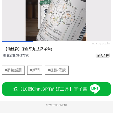
ads by popIn
【仙桃牌】保血平丸(去羚羊角)
深入了解
觀看次數 39,277次
#網路話題
#新聞
#遊戲/電競
送【10個ChatGPT的好工具】電子書
ADVERTISEMENT