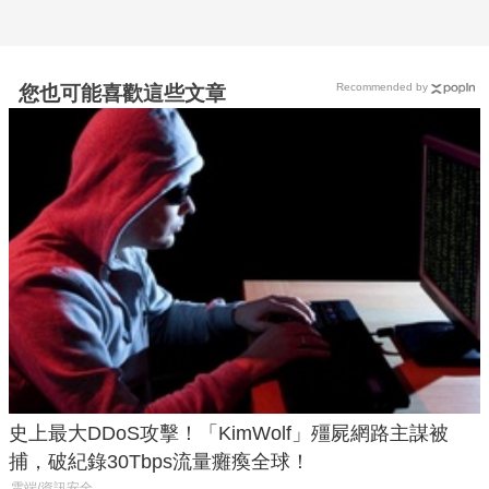
Recommended by
您也可能喜歡這些文章
史上最大DDoS攻擊！「KimWolf」殭屍網路主謀被
捕，破紀錄30Tbps流量癱瘓全球！
雲端/資訊安全