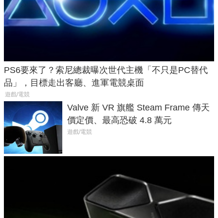
PS6要來了？索尼總裁曝次世代主機「不只是PC替代
品」，目標走出客廳、進軍電競桌面
遊戲/電競
Valve 新 VR 旗艦 Steam Frame 傳天
價定價、最高恐破 4.8 萬元
遊戲/電競