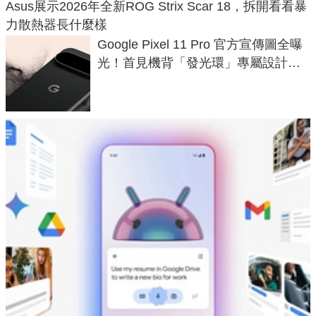
Asus展示2026年全新ROG Strix Scar 18，拆開看看暴
力散熱器長什麼樣
Google Pixel 11 Pro 官方宣傳圖全曝
光！首見機背「發光環」專屬設計、
120 倍變焦挑戰攝影極限