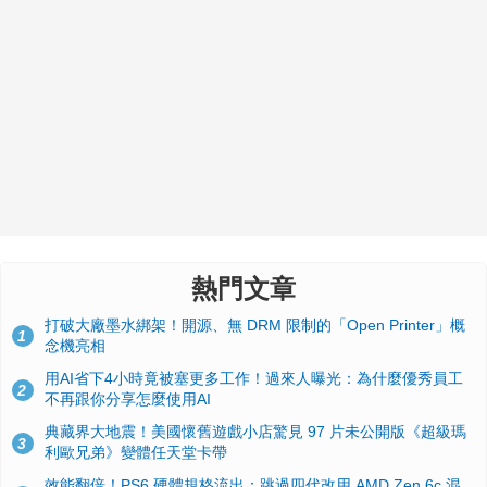
熱門文章
打破大廠墨水綁架！開源、無 DRM 限制的「Open Printer」概
1
念機亮相
用AI省下4小時竟被塞更多工作！過來人曝光：為什麼優秀員工
2
不再跟你分享怎麼使用AI
典藏界大地震！美國懷舊遊戲小店驚見 97 片未公開版《超級瑪
3
利歐兄弟》變體任天堂卡帶
效能翻倍！PS6 硬體規格流出：跳過四代改用 AMD Zen 6c 混