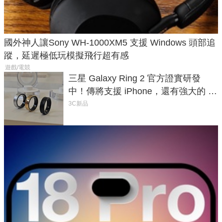
國外神人讓Sony WH-1000XM5 支援 Windows 頭部追
蹤，延遲極低玩模擬飛行超有感
遊戲/電競
三星 Galaxy Ring 2 官方證實研發
中！傳將支援 iPhone，還有強大的 AI
與智慧家電連動功能
3C新品