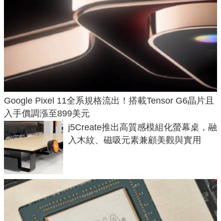
Google Pixel 11全系規格流出！搭載Tensor G6晶片且
入手價調漲至899美元
j5Create推出高質感模組化螢幕桌，融
入木紋、磁吸元素兼顧美觀與實用