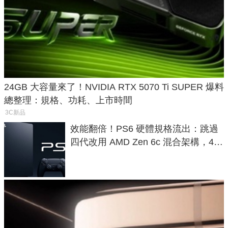
24GB 大容量來了！NVIDIA RTX 5070 Ti SUPER 爆料
總整理：規格、功耗、上市時間
3C新品
效能翻倍！PS6 硬體規格流出：跳過
四代改用 AMD Zen 6c 混合架構，4K
120fps 與全光追時代來臨