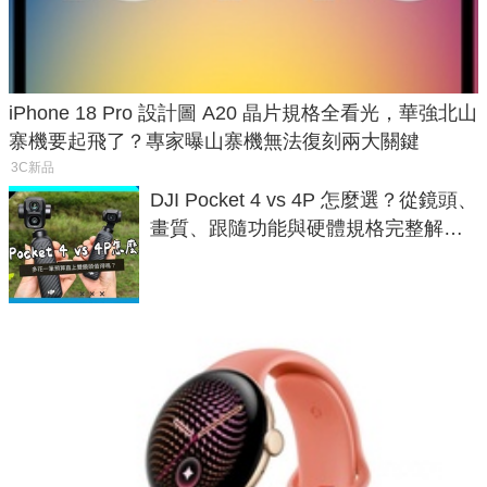
iPhone 18 Pro 設計圖 A20 晶片規格全看光，華強北山
寨機要起飛了？專家曝山寨機無法復刻兩大關鍵
3C新品
DJI Pocket 4 vs 4P 怎麼選？從鏡頭、
畫質、跟隨功能與硬體規格完整解
析，一次看懂兩台差異