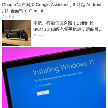
Google 宣布淘汰 Google Assistant，9 月起 Android
用戶全面轉向 Gemini
AI/大數據
手把、行動電源合體！Belkin 推
Switch 2 磁吸充電手把殼，續航最高
延長 1.5 倍
3C新品