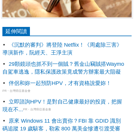
延伸閱讀
《沉默的審判》將登陸 Netflix！《周處除三害》
導演新作，阮經天、王淨主演
29顆鏡頭也抓不到一個賊？舊金山竊賊搭Waymo
自駕車逃逸，隱私保護政策竟成警方辦案最大阻礙
伴侶和妳一起預防HPV，才有資格說愛妳！
PR・台灣癌症基金會
立即諮詢HPV！是對自己健康最好的投資，把握
現在不...
PR・台灣癌症基金會
原來 Windows 11 會出賣你？FBI 靠 GDID 識別
碼追蹤 19 歲駭客，勒索 800 萬美金慘遭引渡受審