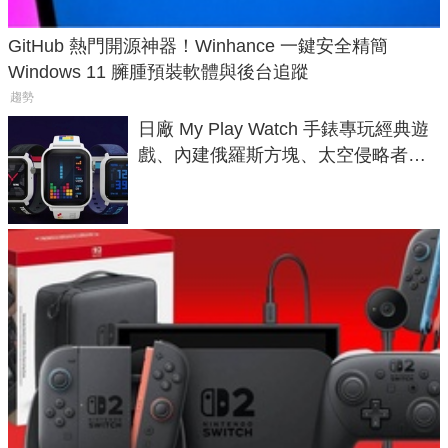
GitHub 熱門開源神器！Winhance 一鍵安全精簡
Windows 11 臃腫預裝軟體與後台追蹤
趨勢
日廠 My Play Watch 手錶專玩經典遊
戲、內建俄羅斯方塊、太空侵略者，
不過竟然不能連手機？