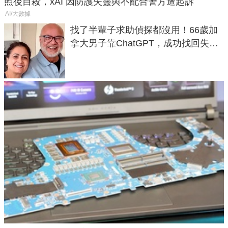
照後自殺，xAI 因防護失靈與不配合警方遭起訴
AI/大數據
找了半輩子求助偵探都沒用！66歲加
拿大男子靠ChatGPT，成功找回失散
50年家人