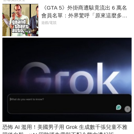
《GTA 5》外掛商遭駭竟流出 6 萬名
會員名單：外界驚呼「原來這麼多人
在開掛！」
遊戲/電競
恐怖 AI 濫用！美國男子用 Grok 生成數千張兒童不雅