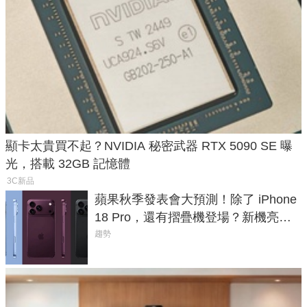
顯卡太貴買不起？NVIDIA 秘密武器 RTX 5090 SE 曝
光，搭載 32GB 記憶體
3C新品
蘋果秋季發表會大預測！除了 iPhone
18 Pro，還有摺疊機登場？新機亮點
預測一次看
趨勢