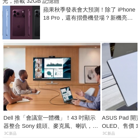
光，搭載 32GB 記憶體
蘋果秋季發表會大預測！除了 iPhone
18 Pro，還有摺疊機登場？新機亮點
預測一次看
Dell 推「會議室一體機」！43 吋顯示
ASUS Pad 開
器整合 Sony 鏡頭、麥克風、喇叭，一
OLED、售價 1
條 USB-C 就能開會
費最低 0 元入
3C新品
3C新品