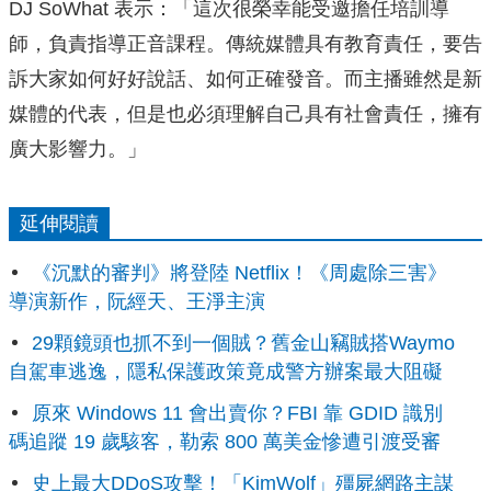
DJ SoWhat 表示：「這次很榮幸能受邀擔任培訓導
師，負責指導正音課程。傳統媒體具有教育責任，要告
訴大家如何好好說話、如何正確發音。而主播雖然是新
媒體的代表，但是也必須理解自己具有社會責任，擁有
廣大影響力。」
延伸閱讀
《沉默的審判》將登陸 Netflix！《周處除三害》
導演新作，阮經天、王淨主演
29顆鏡頭也抓不到一個賊？舊金山竊賊搭Waymo
自駕車逃逸，隱私保護政策竟成警方辦案最大阻礙
原來 Windows 11 會出賣你？FBI 靠 GDID 識別
碼追蹤 19 歲駭客，勒索 800 萬美金慘遭引渡受審
史上最大DDoS攻擊！「KimWolf」殭屍網路主謀