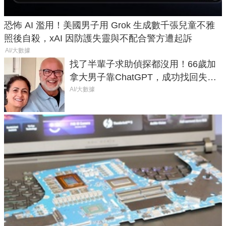
恐怖 AI 濫用！美國男子用 Grok 生成數千張兒童不雅
照後自殺，xAI 因防護失靈與不配合警方遭起訴
AI/大數據
找了半輩子求助偵探都沒用！66歲加
拿大男子靠ChatGPT，成功找回失散
50年家人
AI/大數據