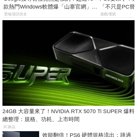
款熱門Windows軟體爆「山寨官網」危
「不只是PC替
機
廳、進軍電競
雲端/資訊安全
遊戲/電競
24GB 大容量來了！NVIDIA RTX 5070 Ti SUPER 爆料
總整理：規格、功耗、上市時間
3C新品
效能翻倍！PS6 硬體規格流出：跳過