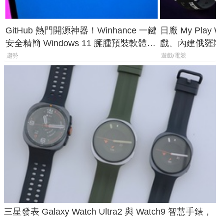
GitHub 熱門開源神器！Winhance 一鍵
日廠 My Play
安全精簡 Windows 11 臃腫預裝軟體與
戲、內建俄羅
後台追蹤
過竟然不能連
趨勢
遊戲/電競
三星發表 Galaxy Watch Ultra2 與 Watch9 智慧手錶，