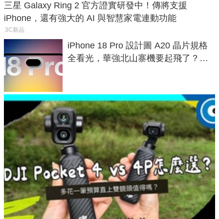
三星 Galaxy Ring 2 官方證實研發中！傳將支援
iPhone，還有強大的 AI 與智慧家電連動功能
3C新品
iPhone 18 Pro 設計圖 A20 晶片規格
全看光，華強北山寨機要起飛了？專
家曝山寨機無法復刻兩大關鍵