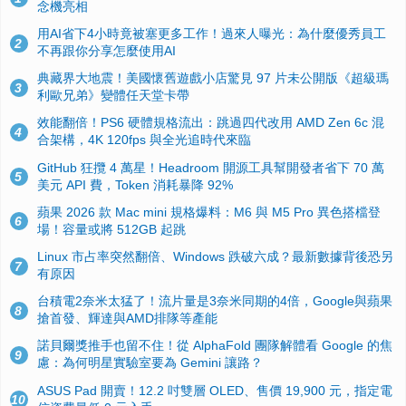
念機亮相
用AI省下4小時竟被塞更多工作！過來人曝光：為什麼優秀員工
2
不再跟你分享怎麼使用AI
典藏界大地震！美國懷舊遊戲小店驚見 97 片未公開版《超級瑪
3
利歐兄弟》變體任天堂卡帶
效能翻倍！PS6 硬體規格流出：跳過四代改用 AMD Zen 6c 混
4
合架構，4K 120fps 與全光追時代來臨
GitHub 狂攬 4 萬星！Headroom 開源工具幫開發者省下 70 萬
5
美元 API 費，Token 消耗暴降 92%
蘋果 2026 款 Mac mini 規格爆料：M6 與 M5 Pro 異色搭檔登
6
場！容量或將 512GB 起跳
Linux 市占率突然翻倍、Windows 跌破六成？最新數據背後恐另
7
有原因
台積電2奈米太猛了！流片量是3奈米同期的4倍，Google與蘋果
8
搶首發、輝達與AMD排隊等產能
諾貝爾獎推手也留不住！從 AlphaFold 團隊解體看 Google 的焦
9
慮：為何明星實驗室要為 Gemini 讓路？
ASUS Pad 開賣！12.2 吋雙層 OLED、售價 19,900 元，指定電
10