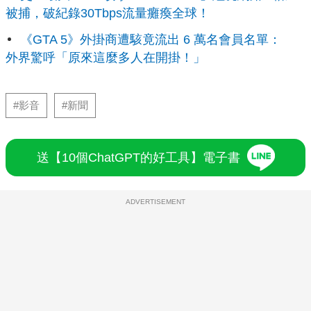
被捕，破紀錄30Tbps流量癱瘓全球！
《GTA 5》外掛商遭駭竟流出 6 萬名會員名單：
外界驚呼「原來這麼多人在開掛！」
#影音
#新聞
送【10個ChatGPT的好工具】電子書
ADVERTISEMENT