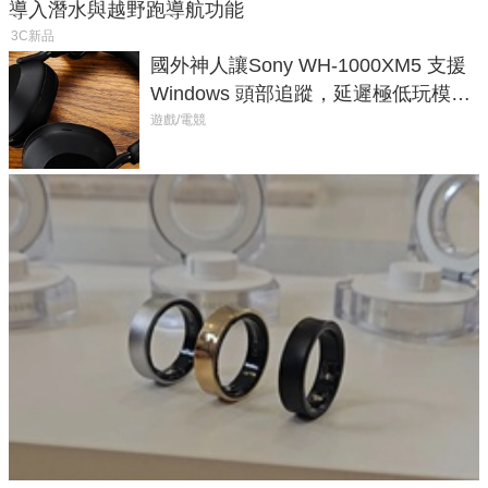
導入潛水與越野跑導航功能
3C新品
國外神人讓Sony WH-1000XM5 支援
Windows 頭部追蹤，延遲極低玩模擬
飛行超有感
遊戲/電競