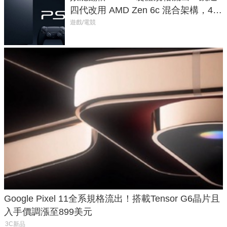
四代改用 AMD Zen 6c 混合架構，4K
120fps 與全光追時代來臨
遊戲/電競
Google Pixel 11全系規格流出！搭載Tensor G6晶片且
入手價調漲至899美元
3C新品