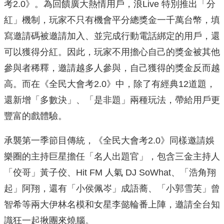
考2.0》。為回饋廣大熱情用戶，浪Live 特別推出「分
紅」機制，玩家不只有機會平分總獎金一千萬台幣，填
寫邀請碼被邀請加入、並完成行動電話綁定的用戶，還
可以獲得分紅。因此，玩家不用擔心自己的獎金被其他
參與者稀釋，邀請越多人參與，自己獲得的獎金反而越
高。而在《全民大會考2.0》中，除了有經典12道題，
還新增「多數決」、「是非題」兩種玩法，帶給用戶更
豐富的戲體驗。
承襲第一季節目傳統，《全民大會考2.0》同樣邀請娛
樂圈的主持巨星擔任「名人出題官」，包含三金主持人
「佼哥」黃子佼、Hit FM 人氣 DJ SoWhat、「浩角翔
起」阿翔，還有「小侯佩岑」成語蕎、「小郭雪芙」曾
智希等兩大伊林名模和女星李懿輪番上陣，邀請全台知
識狂一起揪團來燒腦。