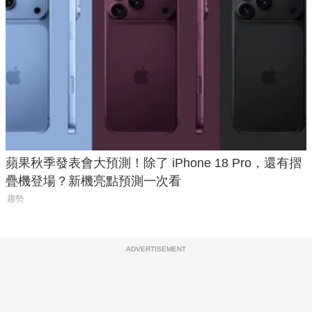
蘋果秋季發表會大預測！除了 iPhone 18 Pro，還有摺
疊機登場？新機亮點預測一次看
趨勢
ADVERTISEMENT