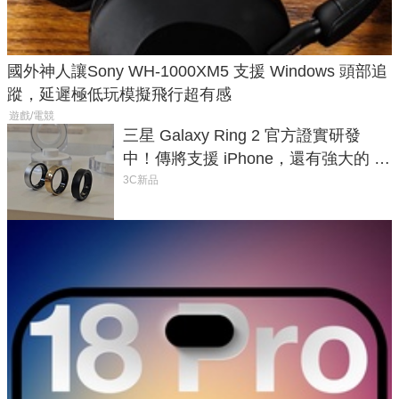
國外神人讓Sony WH-1000XM5 支援 Windows 頭部追
蹤，延遲極低玩模擬飛行超有感
遊戲/電競
三星 Galaxy Ring 2 官方證實研發
中！傳將支援 iPhone，還有強大的 AI
與智慧家電連動功能
3C新品