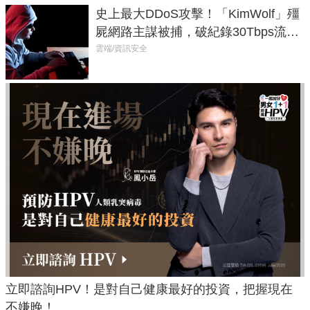
史上最大DDoS攻擊！「KimWolf」殭
屍網路主謀被捕，破紀錄30Tbps流量
癱瘓全球！
雲端/資訊安全
立即諮詢HPV！是對自己健康最好的投資，把握現在
不嫌晚！