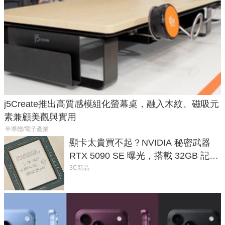
j5Create推出高質感模組化螢幕桌，融入木紋、磁吸元
素兼顧美觀與實用
半導體/電子產業
顯卡太貴買不起？NVIDIA 秘密武器
RTX 5090 SE 曝光，搭載 32GB 記憶
體
3C新品