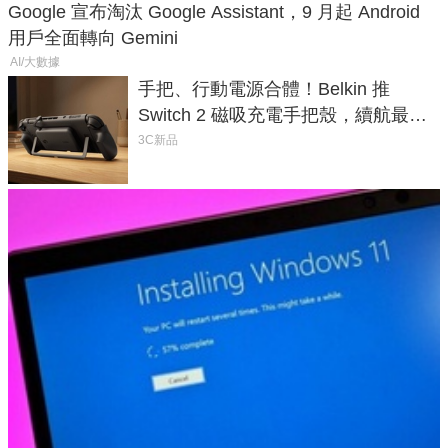
Google 宣布淘汰 Google Assistant，9 月起 Android
用戶全面轉向 Gemini
AI/大數據
手把、行動電源合體！Belkin 推
Switch 2 磁吸充電手把殼，續航最高
延長 1.5 倍
3C新品