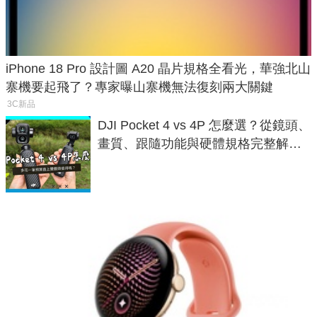
iPhone 18 Pro 設計圖 A20 晶片規格全看光，華強北山
寨機要起飛了？專家曝山寨機無法復刻兩大關鍵
3C新品
DJI Pocket 4 vs 4P 怎麼選？從鏡頭、
畫質、跟隨功能與硬體規格完整解
析，一次看懂兩台差異