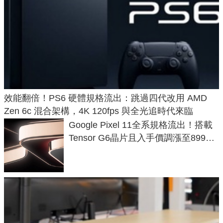
效能翻倍！PS6 硬體規格流出：跳過四代改用 AMD
Zen 6c 混合架構，4K 120fps 與全光追時代來臨
Google Pixel 11全系規格流出！搭載
Tensor G6晶片且入手價調漲至899美
元