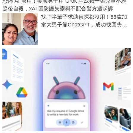
恐怖 AI 濫用！美國男子用 Grok 生成數千張兒童不雅
照後自殺，xAI 因防護失靈與不配合警方遭起訴
找了半輩子求助偵探都沒用！66歲加
拿大男子靠ChatGPT，成功找回失散
50年家人