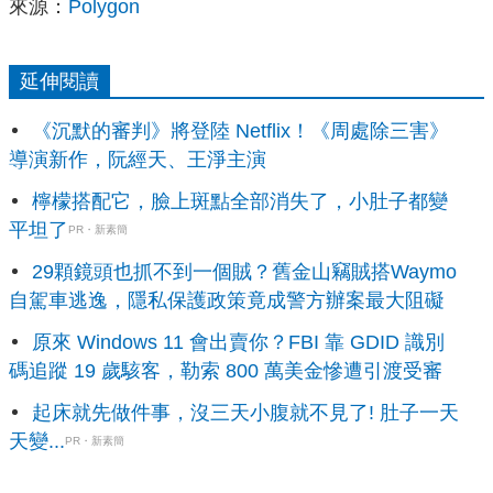
來源：
Polygon
延伸閱讀
《沉默的審判》將登陸 Netflix！《周處除三害》
導演新作，阮經天、王淨主演
檸檬搭配它，臉上斑點全部消失了，小肚子都變
平坦了
PR・新素簡
29顆鏡頭也抓不到一個賊？舊金山竊賊搭Waymo
自駕車逃逸，隱私保護政策竟成警方辦案最大阻礙
原來 Windows 11 會出賣你？FBI 靠 GDID 識別
碼追蹤 19 歲駭客，勒索 800 萬美金慘遭引渡受審
起床就先做件事，沒三天小腹就不見了! 肚子一天
天變...
PR・新素簡