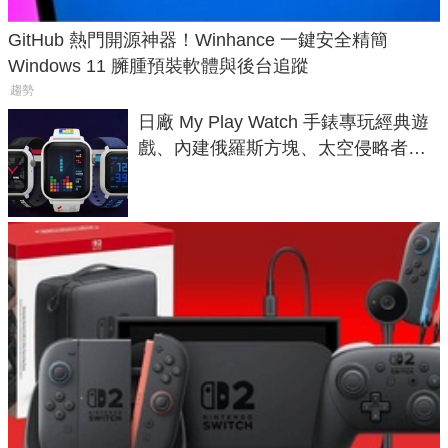
GitHub 熱門開源神器！Winhance 一鍵安全精簡
Windows 11 臃腫預裝軟體與後台追蹤
趨勢
日廠 My Play Watch 手錶專玩經典遊
戲、內建俄羅斯方塊、太空侵略者，
不過竟然不能連手機？