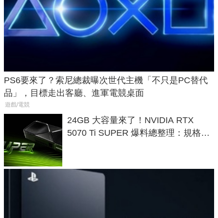
PS6要來了？索尼總裁曝次世代主機「不只是PC替代
品」，目標走出客廳、進軍電競桌面
遊戲/電競
24GB 大容量來了！NVIDIA RTX
5070 Ti SUPER 爆料總整理：規格、
功耗、上市時間