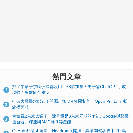
熱門文章
找了半輩子求助偵探都沒用！66歲加拿大男子靠ChatGPT，成
1
功找回失散50年家人
打破大廠墨水綁架！開源、無 DRM 限制的「Open Printer」概
2
念機亮相
台積電2奈米太猛了！流片量是3奈米同期的4倍，Google與蘋果
3
搶首發、輝達與AMD排隊等產能
GitHub 狂攬 4 萬星！Headroom 開源工具幫開發者省下 70 萬