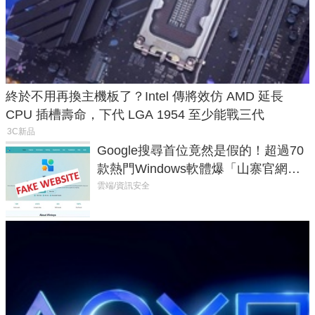
終於不用再換主機板了？Intel 傳將效仿 AMD 延長
CPU 插槽壽命，下代 LGA 1954 至少能戰三代
3C新品
Google搜尋首位竟然是假的！超過70
款熱門Windows軟體爆「山寨官網」
危機
雲端/資訊安全