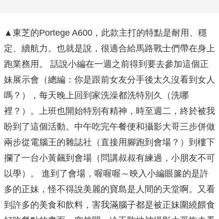
▲東芝的Portege A600，此款主打的特點是耐用、穩
定、續航力。也就是說，很適合給馬路戰士們帶在身上
跑業務用。 話說小編在一週之前得到要去參加這個正
妹展示會（總編：你是跟前女友分手後太久沒看到女人
嗎？），每天晚上回到家洗澡都洗特別久（洗哪
裡？）。上班也開始特別有精神，時至週二，終於被我
盼到了這個活動。中午吃完午餐便和攝影大哥三步併做
兩步從電腦王的雜誌社（直接用腳跑到會場？）到樓下
攔了一台小黃飆到會場（問講叔叔有練過，小朋友不可
以學）。 進到了會場，喔喔喔～映入小編眼簾的是許
多的正妹，怪不得說美麗的寶島是人間的天堂啊。又看
到許多的美食和飲料，害我滿腦子都是被正妹圍繞餵食