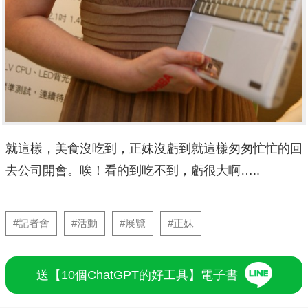
就這樣，美食沒吃到，正妹沒虧到就這樣匆匆忙忙的回
去公司開會。唉！看的到吃不到，虧很大啊…..
#記者會
#活動
#展覽
#正妹
送【10個ChatGPT的好工具】電子書