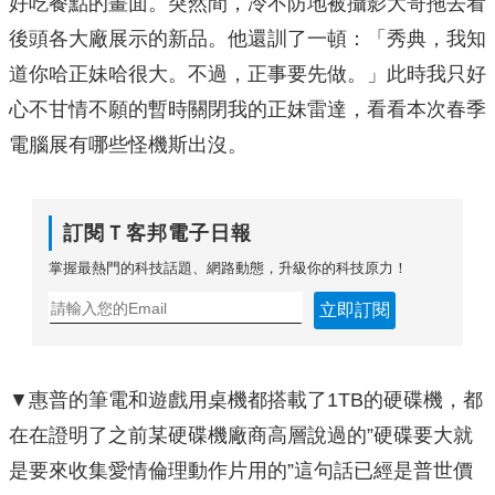
好吃餐點的畫面。突然間，冷不防地被攝影大哥拖去看
後頭各大廠展示的新品。他還訓了一頓：「秀典，我知
道你哈正妹哈很大。不過，正事要先做。」此時我只好
心不甘情不願的暫時關閉我的正妹雷達，看看本次春季
電腦展有哪些怪機斯出沒。
訂閱Ｔ客邦電子日報
掌握最熱門的科技話題、網路動態，升級你的科技原力！
立即訂閱
▼惠普的筆電和遊戲用桌機都搭載了1TB的硬碟機，都
在在證明了之前某硬碟機廠商高層說過的”硬碟要大就
是要來收集愛情倫理動作片用的”這句話已經是普世價