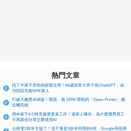
熱門文章
找了半輩子求助偵探都沒用！66歲加拿大男子靠ChatGPT，成
1
功找回失散50年家人
打破大廠墨水綁架！開源、無 DRM 限制的「Open Printer」概
2
念機亮相
用AI省下4小時竟被塞更多工作！過來人曝光：為什麼優秀員工
3
不再跟你分享怎麼使用AI
台積電2奈米太猛了！流片量是3奈米同期的4倍，Google與蘋果