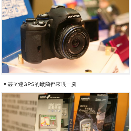
▼甚至連GPS的廠商都來嘎一腳