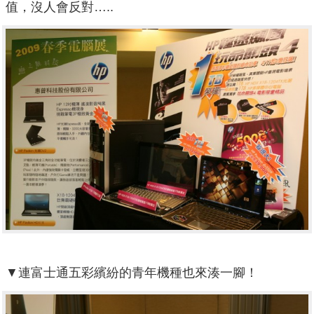
值，沒人會反對…..
▼連富士通五彩繽紛的青年機種也來湊一腳！