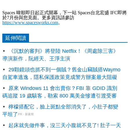
Spaces
暐順即日起正式開幕，下一站 Spaces台北宏盛 IFC即將
於7月
份與您見面。更多資訊請參訪
https://www.spacesworks.com
。
延伸閱讀
《沉默的審判》將登陸 Netflix！《周處除三害》
導演新作，阮經天、王淨主演
29顆鏡頭也抓不到一個賊？舊金山竊賊搭Waymo
自駕車逃逸，隱私保護政策竟成警方辦案最大阻礙
原來 Windows 11 會出賣你？FBI 靠 GDID 識別
碼追蹤 19 歲駭客，勒索 800 萬美金慘遭引渡受審
檸檬搭配它，臉上斑點全部消失了，小肚子都變
平坦了
PR・新素簡
起床就先做件事，沒三天小腹就不見了! 肚子一天