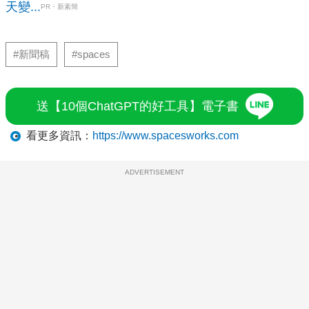
天變...
PR・新素簡
#新聞稿
#spaces
送【10個ChatGPT的好工具】電子書
看更多資訊：
https://www.spacesworks.com
ADVERTISEMENT