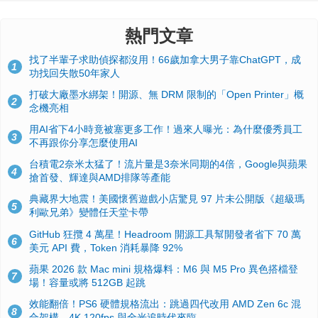
熱門文章
找了半輩子求助偵探都沒用！66歲加拿大男子靠ChatGPT，成
1
功找回失散50年家人
打破大廠墨水綁架！開源、無 DRM 限制的「Open Printer」概
2
念機亮相
用AI省下4小時竟被塞更多工作！過來人曝光：為什麼優秀員工
3
不再跟你分享怎麼使用AI
台積電2奈米太猛了！流片量是3奈米同期的4倍，Google與蘋果
4
搶首發、輝達與AMD排隊等產能
典藏界大地震！美國懷舊遊戲小店驚見 97 片未公開版《超級瑪
5
利歐兄弟》變體任天堂卡帶
GitHub 狂攬 4 萬星！Headroom 開源工具幫開發者省下 70 萬
6
美元 API 費，Token 消耗暴降 92%
蘋果 2026 款 Mac mini 規格爆料：M6 與 M5 Pro 異色搭檔登
7
場！容量或將 512GB 起跳
效能翻倍！PS6 硬體規格流出：跳過四代改用 AMD Zen 6c 混
8
合架構，4K 120fps 與全光追時代來臨