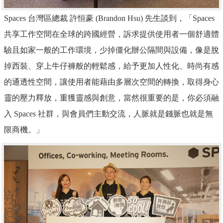
Spaces 台灣區總裁 許恒豪 (Brandon Hsu) 先生談到，
「
Spaces
共享工作空間在全球的跨國經營，訴求提供使用者一個舒適體
驗且如家一般的工作環境，少掉僵化辦公隔間與設備
，
像是脫
掉西裝
、
穿上牛仔褲般的輕鬆感，給予更加人性化
、
時尚有感
的通透性空間，讓使用者能藉由多層次空間的轉換，取得身心
靈的壓力釋放
，
重獲靈感與創意
，
當然很重要的是
，
你必須融
入 Spaces 社群
，與
會員們主動交流
，人脈就是錢脈也就是無
限商機。」