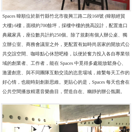
Spaces
暐順位於新竹縣竹北市復興三路二段168號 (暐順經貿
大樓) 6樓，面積約700餘坪，採樓中樓的挑高設計，配置進口
典藏家具，座位數共計約250個。除了規劃有個人辦公桌、獨
立辦公室、商務會議室之外，更配置有如時尚居家的開放式公
共交誼空間、咖啡點心休憩吧檯，以便於奮力投入各自專業領
域的創業者、工作者，能在 Spaces 中覓得多處能放鬆身心、
激盪創意、與不同團隊互動交流的恣意場域，維繫每天工作的
好心情，也能時刻創新思維。更貼心的是，Spaces 每天也會在
公共空間播放精選音樂曲目，營造自在、幽靜的辦公氛圍。