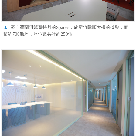
▲
來自荷蘭阿姆斯特丹的Spaces，於新竹暐順大樓的據點，面
積約700餘坪，座位數共計約250個