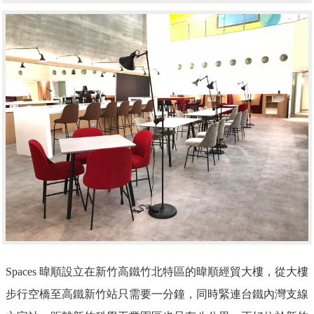
Spaces
暐順設立在新竹高鐵竹北特區的
暐順經貿大樓
，從大樓
步行空橋至高鐵新竹站只需要一分鐘，同時緊連台鐵內灣支線