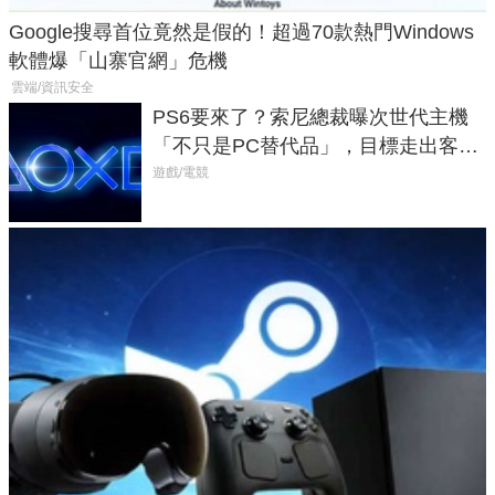
Google搜尋首位竟然是假的！超過70款熱門Windows
軟體爆「山寨官網」危機
雲端/資訊安全
PS6要來了？索尼總裁曝次世代主機
「不只是PC替代品」，目標走出客
廳、進軍電競桌面
遊戲/電競