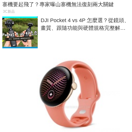
寨機要起飛了？專家曝山寨機無法復刻兩大關鍵
3C新品
DJI Pocket 4 vs 4P 怎麼選？從鏡頭、
畫質、跟隨功能與硬體規格完整解
析，一次看懂兩台差異