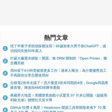
熱門文章
找了半輩子求助偵探都沒用！66歲加拿大男子靠ChatGPT，成
1
功找回失散50年家人
打破大廠墨水綁架！開源、無 DRM 限制的「Open Printer」概
2
念機亮相
用AI省下4小時竟被塞更多工作！過來人曝光：為什麼優秀員工
3
不再跟你分享怎麼使用AI
台積電2奈米太猛了！流片量是3奈米同期的4倍，Google與蘋果
4
搶首發、輝達與AMD排隊等產能
典藏界大地震！美國懷舊遊戲小店驚見 97 片未公開版《超級瑪
5
利歐兄弟》變體任天堂卡帶
GitHub 狂攬 4 萬星！Headroom 開源工具幫開發者省下 70 萬
6