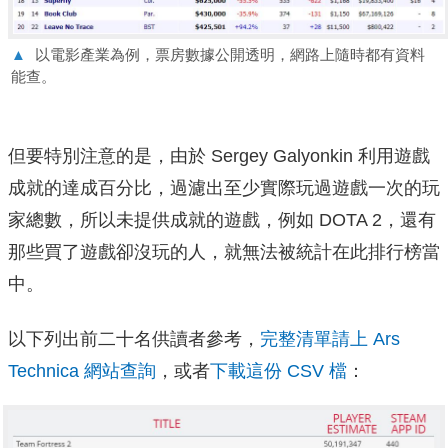
▲
以電影產業為例，票房數據公開透明，網路上隨時都有資料
能查。
但要特別注意的是，由於 Sergey Galyonkin 利用遊戲
成就的達成百分比，過濾出至少實際玩過遊戲一次的玩
家總數，所以未提供成就的遊戲，例如 DOTA 2，還有
那些買了遊戲卻沒玩的人，就無法被統計在此排行榜當
中。
以下列出前二十名供讀者參考，
完整清單請上 Ars
Technica 網站查詢
，或者
下載這份 CSV 檔
：