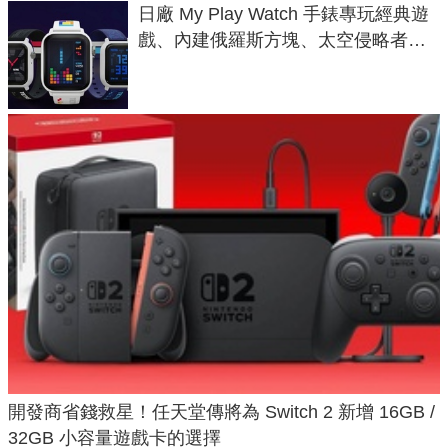
日廠 My Play Watch 手錶專玩經典遊
戲、內建俄羅斯方塊、太空侵略者，
不過竟然不能連手機？
開發商省錢救星！任天堂傳將為 Switch 2 新增 16GB /
32GB 小容量遊戲卡的選擇