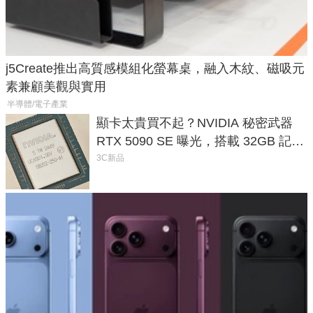
j5Create推出高質感模組化螢幕桌，融入木紋、磁吸元
素兼顧美觀與實用
半導體/電子產業
顯卡太貴買不起？NVIDIA 秘密武器
RTX 5090 SE 曝光，搭載 32GB 記憶
體
3C新品