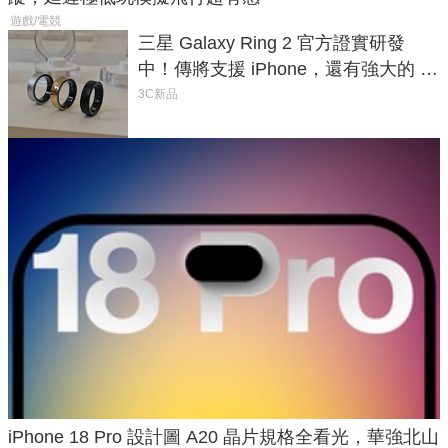
遊戲/電競
三星 Galaxy Ring 2 官方證實研發
中！傳將支援 iPhone，還有強大的 AI
與智慧家電連動功能
3C新品
iPhone 18 Pro 設計圖 A20 晶片規格全看光，華強北山