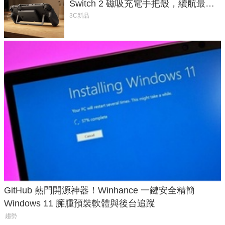
Switch 2 磁吸充電手把殼，續航最高
延長 1.5 倍
3C新品
GitHub 熱門開源神器！Winhance 一鍵安全精簡
Windows 11 臃腫預裝軟體與後台追蹤
趨勢