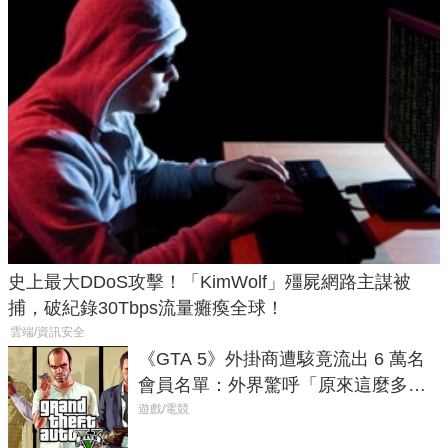
史上最大DDoS攻擊！「KimWolf」殭屍網路主謀被
捕，破紀錄30Tbps流量癱瘓全球！
雲端/資訊安全
《GTA 5》外掛商遭駭竟流出 6 萬名
會員名單：外界驚呼「原來這麼多人
在開掛！」
遊戲/電競