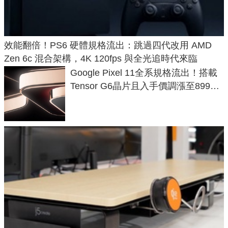
效能翻倍！PS6 硬體規格流出：跳過四代改用 AMD
Zen 6c 混合架構，4K 120fps 與全光追時代來臨
Google Pixel 11全系規格流出！搭載
Tensor G6晶片且入手價調漲至899美
元