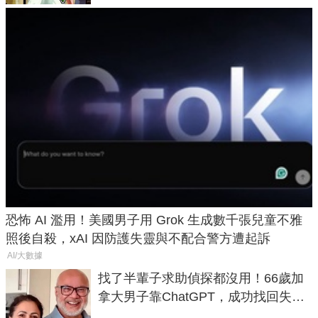
恐怖 AI 濫用！美國男子用 Grok 生成數千張兒童不雅
照後自殺，xAI 因防護失靈與不配合警方遭起訴
AI/大數據
找了半輩子求助偵探都沒用！66歲加
拿大男子靠ChatGPT，成功找回失散
50年家人