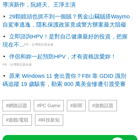
導演新作，阮經天、王淨主演
29顆鏡頭也抓不到一個賊？舊金山竊賊搭Waymo
自駕車逃逸，隱私保護政策竟成警方辦案最大阻礙
立即諮詢HPV！是對自己健康最好的投資，把握
現在不...
PR・台灣癌症基金會
伴侶和妳一起預防HPV，才有資格說愛妳！
PR・台灣癌症基金會
原來 Windows 11 會出賣你？FBI 靠 GDID 識別
碼追蹤 19 歲駭客，勒索 800 萬美金慘遭引渡受審
#網路話題
#PC Game
#新聞
#遊戲話題
#遊戲/電競
#科技新知