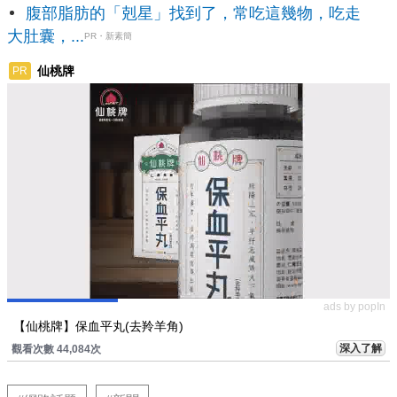
腹部脂肪的「剋星」找到了，常吃這幾物，吃走
大肚囊，...
PR・新素簡
仙桃牌
PR
ads by popIn
【仙桃牌】保血平丸(去羚羊角)
深入了解
觀看次數 44,084次