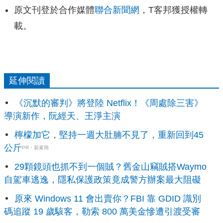
原文刊登於合作媒體
聯合新聞網
，T客邦獲授權轉
載。
延伸閱讀
《沉默的審判》將登陸 Netflix！《周處除三害》
導演新作，阮經天、王淨主演
檸檬加它，堅持一週大肚腩不見了，重新回到45
公斤
PR・新素簡
29顆鏡頭也抓不到一個賊？舊金山竊賊搭Waymo
自駕車逃逸，隱私保護政策竟成警方辦案最大阻礙
原來 Windows 11 會出賣你？FBI 靠 GDID 識別
碼追蹤 19 歲駭客，勒索 800 萬美金慘遭引渡受審