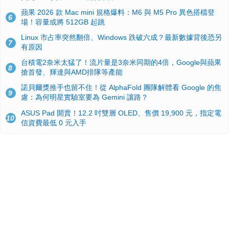
蘋果 2026 款 Mac mini 規格爆料：M6 與 M5 Pro 異色搭檔登
6
場！容量或將 512GB 起跳
Linux 市占率突然翻倍、Windows 跌破六成？最新數據背後恐另
7
有原因
台積電2奈米太猛了！流片量是3奈米同期的4倍，Google與蘋果
8
搶首發、輝達與AMD排隊等產能
諾貝爾獎推手也留不住！從 AlphaFold 團隊解體看 Google 的焦
9
慮：為何明星實驗室要為 Gemini 讓路？
ASUS Pad 開賣！12.2 吋雙層 OLED、售價 19,900 元，指定電
10
信資費最低 0 元入手