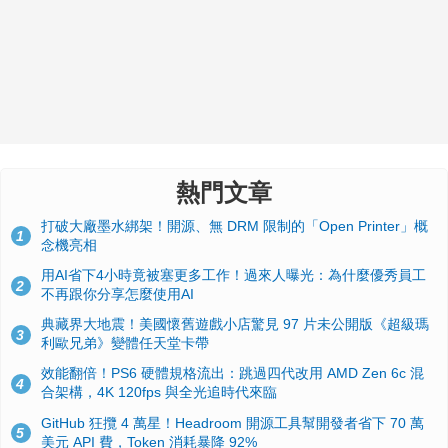
熱門文章
打破大廠墨水綁架！開源、無 DRM 限制的「Open Printer」概
1
念機亮相
用AI省下4小時竟被塞更多工作！過來人曝光：為什麼優秀員工
2
不再跟你分享怎麼使用AI
典藏界大地震！美國懷舊遊戲小店驚見 97 片未公開版《超級瑪
3
利歐兄弟》變體任天堂卡帶
效能翻倍！PS6 硬體規格流出：跳過四代改用 AMD Zen 6c 混
4
合架構，4K 120fps 與全光追時代來臨
GitHub 狂攬 4 萬星！Headroom 開源工具幫開發者省下 70 萬
5
美元 API 費，Token 消耗暴降 92%