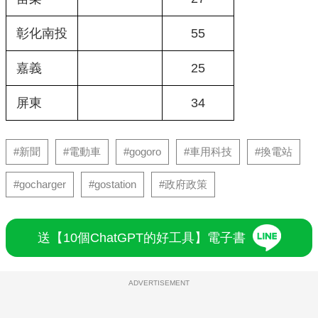
彰化南投
55
嘉義
25
屏東
34
#新聞
#電動車
#gogoro
#車用科技
#換電站
#gocharger
#gostation
#政府政策
送【10個ChatGPT的好工具】電子書
ADVERTISEMENT