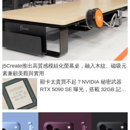
j5Create推出高質感模組化螢幕桌，融入木紋、磁吸元
素兼顧美觀與實用
顯卡太貴買不起？NVIDIA 秘密武器
RTX 5090 SE 曝光，搭載 32GB 記憶
體