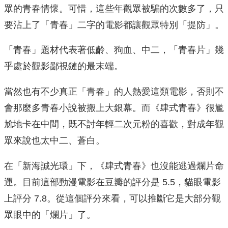
眾的青春情懷。可惜，這些年觀眾被騙的次數多了，只
要沾上了「青春」二字的電影都讓觀眾特別「提防」。
「青春」題材代表著低齡、狗血、中二，「青春片」幾
乎處於觀影鄙視鏈的最末端。
當然也有不少真正「青春」的人熱愛這類電影，否則不
會那麼多青春小說被搬上大銀幕。而《肆式青春》很尷
尬地卡在中間，既不討年輕二次元粉的喜歡，對成年觀
眾來說也太中二、蒼白。
在「新海誠光環」下，《肆式青春》也沒能逃過爛片命
運。目前這部動漫電影在豆瓣的評分是 5.5，貓眼電影
上評分 7.8。從這個評分來看，可以推斷它是大部分觀
眾眼中的「爛片」了。