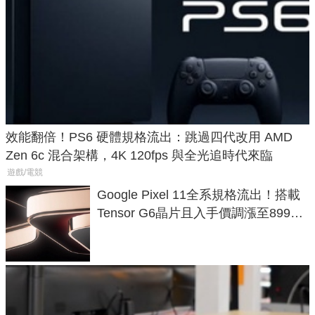
效能翻倍！PS6 硬體規格流出：跳過四代改用 AMD
Zen 6c 混合架構，4K 120fps 與全光追時代來臨
遊戲/電競
Google Pixel 11全系規格流出！搭載
Tensor G6晶片且入手價調漲至899美
元