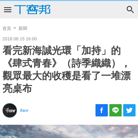
首頁
新聞
2018.08.15 16:00
看完新海誠光環「加持」的
《肆式青春》（詩季織織），
觀眾最大的收穫是看了一堆漂
亮桌布
ifanr