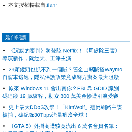
本文授權轉載自:
ifanr
延伸閱讀
《沉默的審判》將登陸 Netflix！《周處除三害》
導演新作，阮經天、王淨主演
29顆鏡頭也抓不到一個賊？舊金山竊賊搭Waymo
自駕車逃逸，隱私保護政策竟成警方辦案最大阻礙
原來 Windows 11 會出賣你？FBI 靠 GDID 識別
碼追蹤 19 歲駭客，勒索 800 萬美金慘遭引渡受審
史上最大DDoS攻擊！「KimWolf」殭屍網路主謀
被捕，破紀錄30Tbps流量癱瘓全球！
《GTA 5》外掛商遭駭竟流出 6 萬名會員名單：