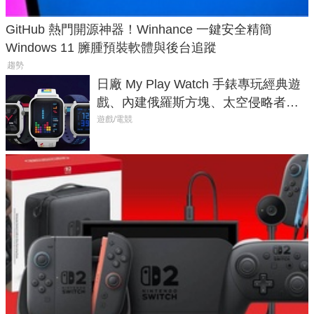
GitHub 熱門開源神器！Winhance 一鍵安全精簡
Windows 11 臃腫預裝軟體與後台追蹤
趨勢
日廠 My Play Watch 手錶專玩經典遊
戲、內建俄羅斯方塊、太空侵略者，
不過竟然不能連手機？
遊戲/電競