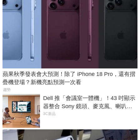
蘋果秋季發表會大預測！除了 iPhone 18 Pro，還有摺
疊機登場？新機亮點預測一次看
趨勢
Dell 推「會議室一體機」！43 吋顯示
器整合 Sony 鏡頭、麥克風、喇叭，
一條 USB-C 就能開會
3C新品