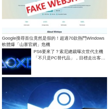
Google搜尋首位竟然是假的！超過70款熱門Windows
軟體爆「山寨官網」危機
PS6要來了？索尼總裁曝次世代主機
「不只是PC替代品」，目標走出客
廳、進軍電競桌面