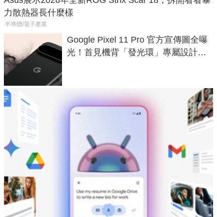
Asus展示2026年全新ROG Strix Scar 18，拆開看看暴
力散熱器長什麼樣
半導體/電子產業
Google Pixel 11 Pro 官方宣傳圖全曝
光！首見機背「發光環」專屬設計、
120 倍變焦挑戰攝影極限