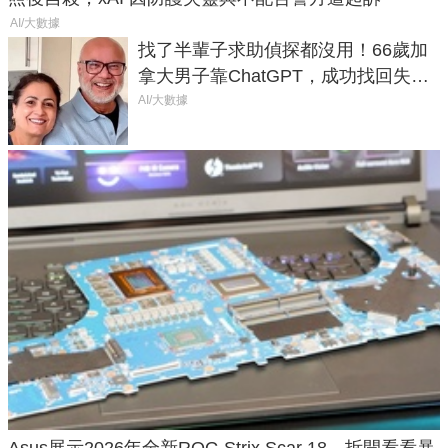
AI/大數據
找了半輩子求助偵探都沒用！66歲加
拿大男子靠ChatGPT，成功找回失散
50年家人
AI/大數據