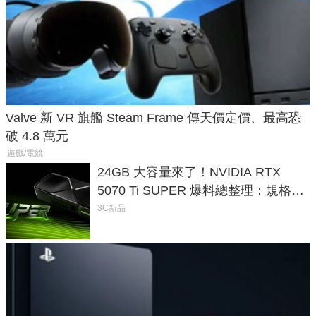
Valve 新 VR 旗艦 Steam Frame 傳天價定價、最高恐
破 4.8 萬元
遊戲/電競
24GB 大容量來了！NVIDIA RTX
5070 Ti SUPER 爆料總整理：規格、
功耗、上市時間
3C新品