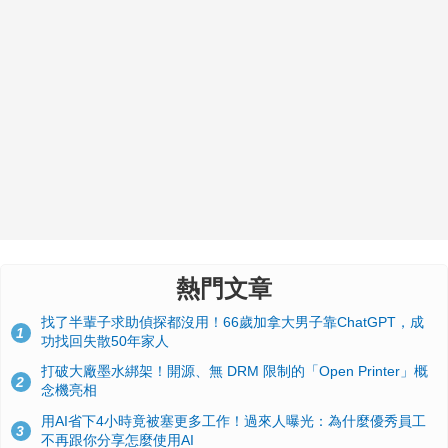
熱門文章
找了半輩子求助偵探都沒用！66歲加拿大男子靠ChatGPT，成
1
功找回失散50年家人
打破大廠墨水綁架！開源、無 DRM 限制的「Open Printer」概
2
念機亮相
用AI省下4小時竟被塞更多工作！過來人曝光：為什麼優秀員工
3
不再跟你分享怎麼使用AI