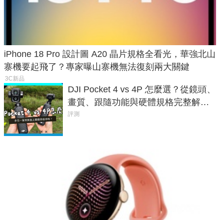
iPhone 18 Pro 設計圖 A20 晶片規格全看光，華強北山
寨機要起飛了？專家曝山寨機無法復刻兩大關鍵
3C新品
DJI Pocket 4 vs 4P 怎麼選？從鏡頭、
畫質、跟隨功能與硬體規格完整解
析，一次看懂兩台差異
評測