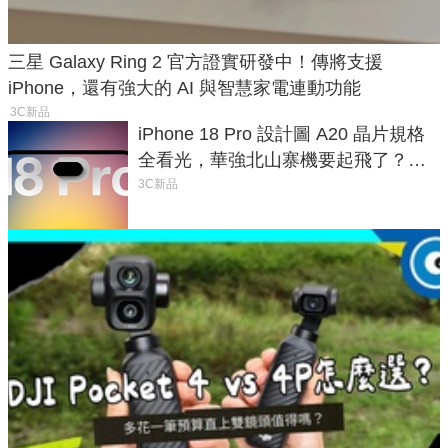
三星 Galaxy Ring 2 官方證實研發中！傳將支援
iPhone，還有強大的 AI 與智慧家電連動功能
3C新品
iPhone 18 Pro 設計圖 A20 晶片規格
全看光，華強北山寨機要起飛了？專
家曝山寨機無法復刻兩大關鍵
3C新品