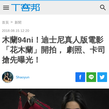
首頁
新聞
2018.08.15 12:20
木蘭94ni！迪士尼真人版電影
「花木蘭」開拍， 劇照、卡司
搶先曝光！
Shaoyun