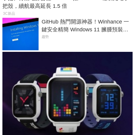
把殼，續航最高延長 1.5 倍
3C新品
GitHub 熱門開源神器！Winhance 一
鍵安全精簡 Windows 11 臃腫預裝軟
體與後台追蹤
趨勢