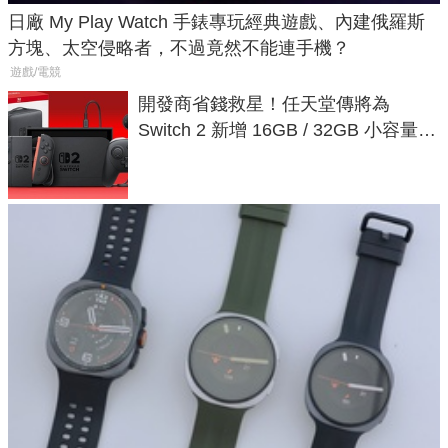
日廠 My Play Watch 手錶專玩經典遊戲、內建俄羅斯
方塊、太空侵略者，不過竟然不能連手機？
遊戲/電競
開發商省錢救星！任天堂傳將為
Switch 2 新增 16GB / 32GB 小容量遊
戲卡的選擇