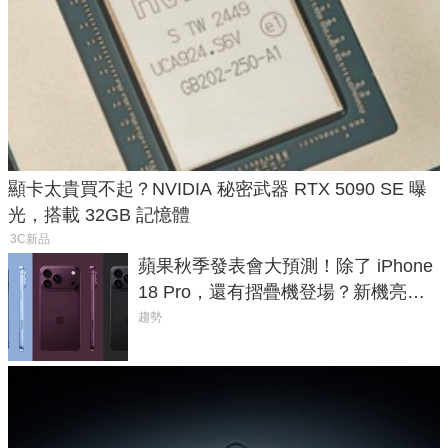
顯卡太貴買不起？NVIDIA 秘密武器 RTX 5090 SE 曝
光，搭載 32GB 記憶體
3C新品
蘋果秋季發表會大預測！除了 iPhone
18 Pro，還有摺疊機登場？新機亮點
預測一次看
趨勢