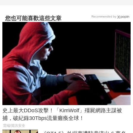
Recommended by
您也可能喜歡這些文章
史上最大DDoS攻擊！「KimWolf」殭屍網路主謀被
捕，破紀錄30Tbps流量癱瘓全球！
雲端/資訊安全