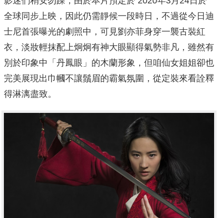
影迷們稍安勿躁，由於本片預定於 2020年3月24日於
全球同步上映，因此仍需靜候一段時日，不過從今日迪
士尼首張曝光的劇照中，可見劉亦菲身穿一襲古裝紅
衣，淡妝輕抹配上炯炯有神大眼顯得氣勢非凡，雖然有
別於印象中「丹鳳眼」的木蘭形象，但咱仙女姐姐卻也
完美展現出巾幗不讓鬚眉的霸氣氛圍，從定裝來看詮釋
得淋漓盡致。