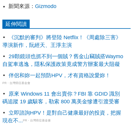
新聞來源：
Gizmodo
延伸閱讀
《沉默的審判》將登陸 Netflix！《周處除三害》
導演新作，阮經天、王淨主演
29顆鏡頭也抓不到一個賊？舊金山竊賊搭Waymo
自駕車逃逸，隱私保護政策竟成警方辦案最大阻礙
伴侶和妳一起預防HPV，才有資格說愛妳！
PR・台灣癌症基金會
原來 Windows 11 會出賣你？FBI 靠 GDID 識別
碼追蹤 19 歲駭客，勒索 800 萬美金慘遭引渡受審
立即諮詢HPV！是對自己健康最好的投資，把握
現在不...
PR・台灣癌症基金會