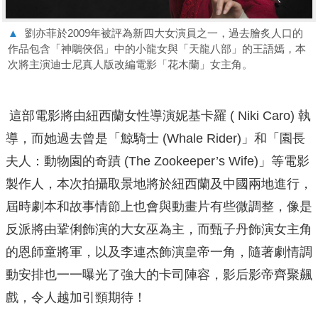
▲
劉亦菲於2009年被評為新四大女演員之一，過去膾炙人口的
作品包含「神鵰俠侶」中的小龍女與「天龍八部」的王語嫣，本
次將主演迪士尼真人版改編電影「花木蘭」女主角。
這部電影將由紐西蘭女性導演妮基卡羅 ( Niki Caro) 執
導，而她過去曾是「鯨騎士 (Whale Rider)」和「園長
夫人：動物園的奇蹟 (The Zookeeper’s Wife)」等電影
製作人，本次拍攝取景地將於紐西蘭及中國兩地進行，
屆時劇本和故事情節上也會與動畫片有些微調整，像是
反派將由鞏俐飾演的大女巫為主，而甄子丹飾演女主角
的恩師童將軍，以及李連杰飾演皇帝一角，隨著劇情調
動安排也一一曝光了強大的卡司陣容，影后影帝齊聚飆
戲，令人越加引頸期待！