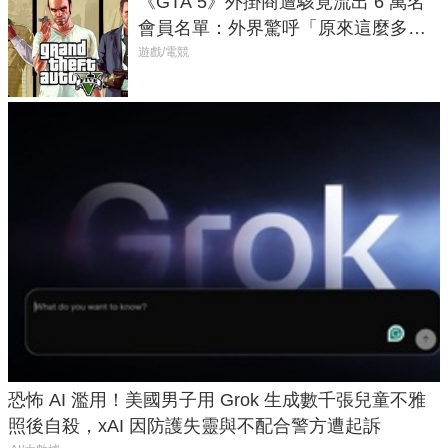
《GTA 5》外掛商遭駭竟流出 6 萬名
會員名單：外界驚呼「原來這麼多人
在開掛！」
遊戲/電競
恐怖 AI 濫用！美國男子用 Grok 生成數千張兒童不雅
照後自殺，xAI 因防護失靈與不配合警方遭起訴