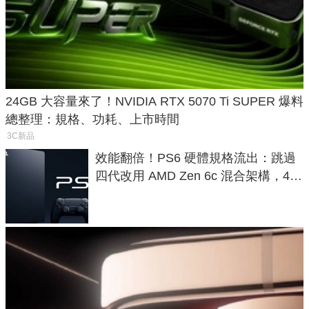
24GB 大容量來了！NVIDIA RTX 5070 Ti SUPER 爆料
總整理：規格、功耗、上市時間
3C新品
效能翻倍！PS6 硬體規格流出：跳過
四代改用 AMD Zen 6c 混合架構，4K
120fps 與全光追時代來臨