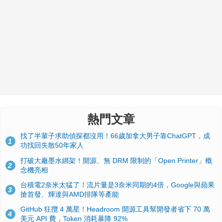
熱門文章
找了半輩子求助偵探都沒用！66歲加拿大男子靠ChatGPT，成
1
功找回失散50年家人
打破大廠墨水綁架！開源、無 DRM 限制的「Open Printer」概
2
念機亮相
台積電2奈米太猛了！流片量是3奈米同期的4倍，Google與蘋果
3
搶首發、輝達與AMD排隊等產能
GitHub 狂攬 4 萬星！Headroom 開源工具幫開發者省下 70 萬
4
美元 API 費，Token 消耗暴降 92%