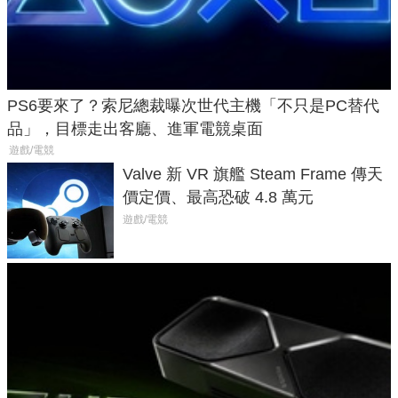
PS6要來了？索尼總裁曝次世代主機「不只是PC替代
品」，目標走出客廳、進軍電競桌面
遊戲/電競
Valve 新 VR 旗艦 Steam Frame 傳天
價定價、最高恐破 4.8 萬元
遊戲/電競