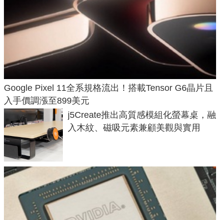
Google Pixel 11全系規格流出！搭載Tensor G6晶片且
入手價調漲至899美元
j5Create推出高質感模組化螢幕桌，融
入木紋、磁吸元素兼顧美觀與實用