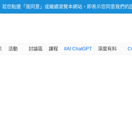
，若您點選「我同意」或繼續瀏覽本網站，即表示您同意我們的
片
活動
討論區
課程
#AI ChatGPT
深度有料
C