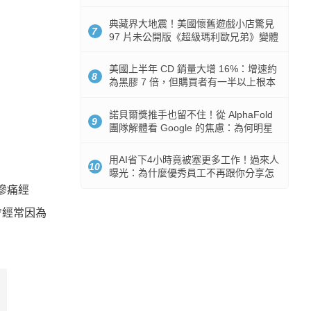
512GB 起跳
典藏界大地震！美國懷舊遊戲小店驚見
7
97 片未公開版《超級瑪利歐兄弟》變體
任天堂卡帶
美國上半年 CD 銷量大增 16%：增速約
8
為黑膠 7 倍，但購買者有一半以上根本
沒有播放器
諾貝爾獎推手也留不住！從 AlphaFold
9
團隊解體看 Google 的焦慮：為何明星
實驗室要為 Gemini 讓路？
用AI省下4小時竟被塞更多工作！過來人
10
曝光：為什麼優秀員工不再跟你分享怎
麼使用AI
的慘痛經
會經常因為