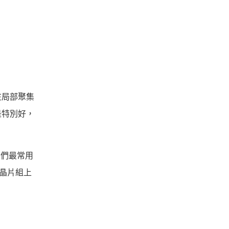
在局部聚集
是特別好，
友們最常用
在晶片組上