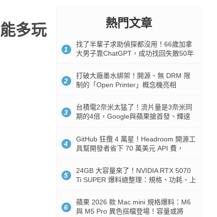
熱門文章
能多玩
找了半輩子求助偵探都沒用！66歲加拿
1
大男子靠ChatGPT，成功找回失散50年
家人
打破大廠墨水綁架！開源、無 DRM 限
2
制的「Open Printer」概念機亮相
台積電2奈米太猛了！流片量是3奈米同
3
期的4倍，Google與蘋果搶首發、輝達
與AMD排隊等產能
GitHub 狂攬 4 萬星！Headroom 開源工
4
具幫開發者省下 70 萬美元 API 費，
Token 消耗暴降 92%
24GB 大容量來了！NVIDIA RTX 5070
5
Ti SUPER 爆料總整理：規格、功耗、上
市時間
蘋果 2026 款 Mac mini 規格爆料：M6
6
與 M5 Pro 異色搭檔登場！容量或將