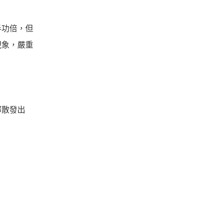
半功倍，但
現象，嚴重
部散發出