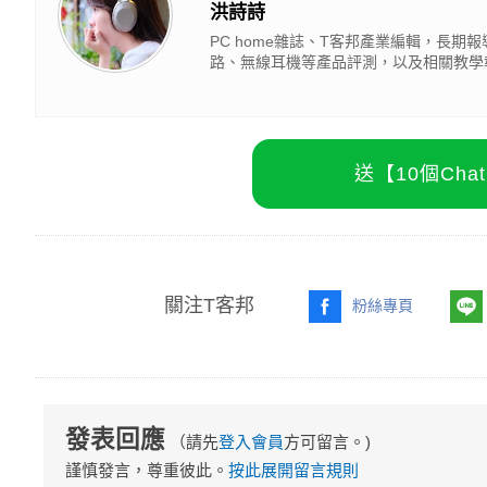
洪詩詩
PC home雜誌、T客邦產業編輯，長
路、無線耳機等產品評測，以及相關教學
送【10個Ch
關注T客邦
粉絲專頁
發表回應
（請先
登入會員
方可留言。)
謹慎發言，尊重彼此。
按此展開留言規則