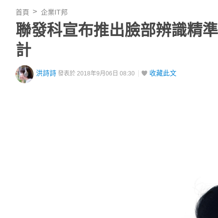
首頁
企業IT邦
聯發科宣布推出臉部辨識精準度媲
計
洪詩詩
收藏此文
發表於 2018年9月06日 08:30