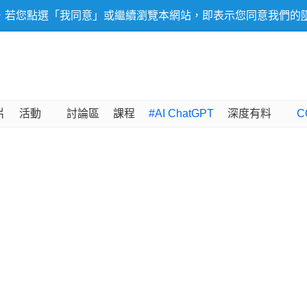
，若您點選「我同意」或繼續瀏覽本網站，即表示您同意我們的
片
活動
討論區
課程
#AI ChatGPT
深度有料
C