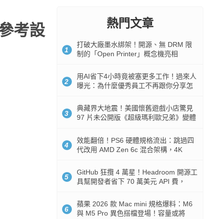
熱門文章
光參考設
打破大廠墨水綁架！開源、無 DRM 限
1
制的「Open Printer」概念機亮相
用AI省下4小時竟被塞更多工作！過來人
2
曝光：為什麼優秀員工不再跟你分享怎
麼使用AI
典藏界大地震！美國懷舊遊戲小店驚見
3
97 片未公開版《超級瑪利歐兄弟》變體
任天堂卡帶
效能翻倍！PS6 硬體規格流出：跳過四
4
代改用 AMD Zen 6c 混合架構，4K
120fps 與全光追時代來臨
GitHub 狂攬 4 萬星！Headroom 開源工
5
具幫開發者省下 70 萬美元 API 費，
Token 消耗暴降 92%
蘋果 2026 款 Mac mini 規格爆料：M6
6
與 M5 Pro 異色搭檔登場！容量或將