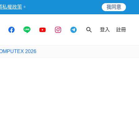
隱私權政策
。
我同意
登入
註冊
OMPUTEX 2026