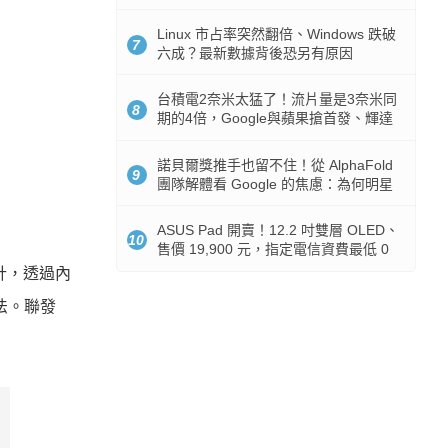
512GB 起跳
Linux 市占率突然翻倍、Windows 跌破
7
六成？最新數據背後恐另有原因
台積電2奈米太猛了！流片量是3奈米同
8
期的4倍，Google與蘋果搶首發、輝達
與AMD排隊等產能
諾貝爾獎推手也留不住！從 AlphaFold
9
團隊解體看 Google 的焦慮：為何明星
實驗室要為 Gemini 讓路？
ASUS Pad 開賣！12.2 吋雙層 OLED、
10
售價 19,900 元，指定電信資費最低 0
元入手
設計，透過內
算法。聯發