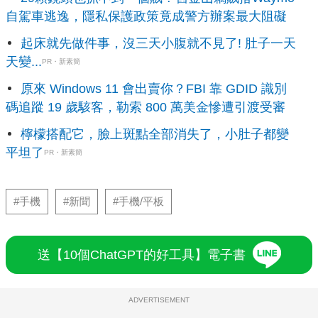
自駕車逃逸，隱私保護政策竟成警方辦案最大阻礙
起床就先做件事，沒三天小腹就不見了! 肚子一天
天變...
PR・新素簡
原來 Windows 11 會出賣你？FBI 靠 GDID 識別
碼追蹤 19 歲駭客，勒索 800 萬美金慘遭引渡受審
檸檬搭配它，臉上斑點全部消失了，小肚子都變
平坦了
PR・新素簡
#手機
#新聞
#手機/平板
送【10個ChatGPT的好工具】電子書
ADVERTISEMENT