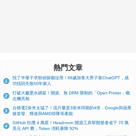
熱門文章
找了半輩子求助偵探都沒用！66歲加拿大男子靠ChatGPT，成
1
功找回失散50年家人
打破大廠墨水綁架！開源、無 DRM 限制的「Open Printer」概
2
念機亮相
台積電2奈米太猛了！流片量是3奈米同期的4倍，Google與蘋果
3
搶首發、輝達與AMD排隊等產能
GitHub 狂攬 4 萬星！Headroom 開源工具幫開發者省下 70 萬
4
美元 API 費，Token 消耗暴降 92%