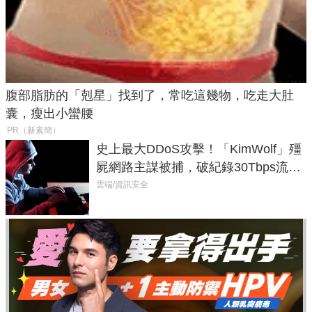
腹部脂肪的「剋星」找到了，常吃這幾物，吃走大肚
囊，瘦出小蠻腰
PR（新素簡）
史上最大DDoS攻擊！「KimWolf」殭
屍網路主謀被捕，破紀錄30Tbps流量
癱瘓全球！
雲端/資訊安全