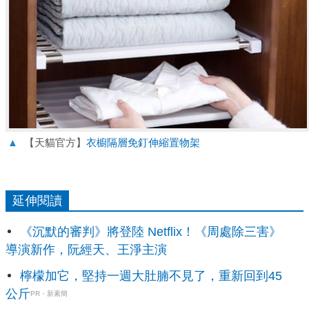
▲
【天貓官方】
衣櫥隔層免釘伸縮置物架
延伸閱讀
《沉默的審判》將登陸 Netflix！《周處除三害》
導演新作，阮經天、王淨主演
檸檬加它，堅持一週大肚腩不見了，重新回到45
公斤
PR・新素簡