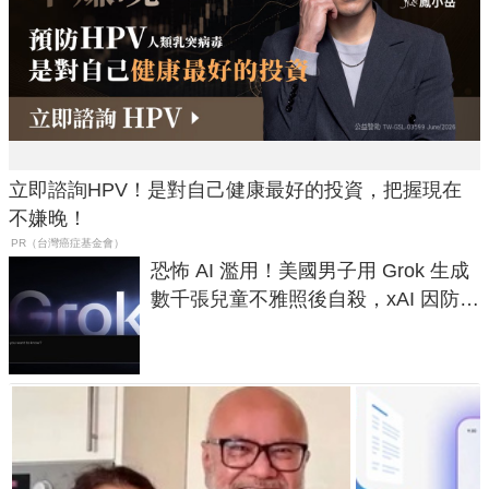
立即諮詢HPV！是對自己健康最好的投資，把握現在
不嫌晚！
PR（台灣癌症基金會）
恐怖 AI 濫用！美國男子用 Grok 生成
數千張兒童不雅照後自殺，xAI 因防護
失靈與不配合警方遭起訴