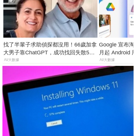
找了半輩子求助偵探都沒用！66歲加拿
Google 宣布淘汰 
大男子靠ChatGPT，成功找回失散50
月起 Android
年家人
AI/大數據
AI/大數據