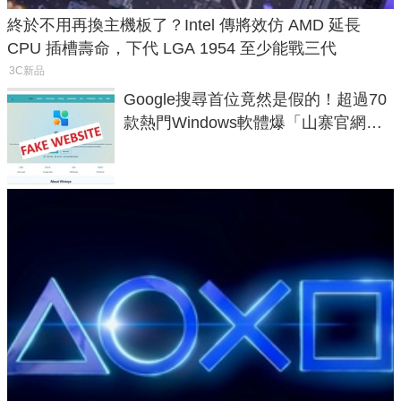
終於不用再換主機板了？Intel 傳將效仿 AMD 延長
CPU 插槽壽命，下代 LGA 1954 至少能戰三代
3C新品
Google搜尋首位竟然是假的！超過70
款熱門Windows軟體爆「山寨官網」
危機