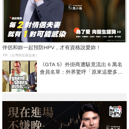
伴侶和妳一起預防HPV，才有資格說愛妳！
PR（台灣癌症基金會）
《GTA 5》外掛商遭駭竟流出 6 萬名
會員名單：外界驚呼「原來這麼多人
在開掛！」