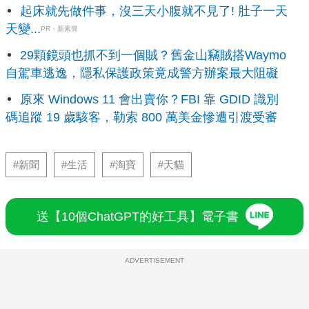
起床就先做件事，沒三天小腹就不見了! 肚子一天
天變...
PR・新素簡
29顆鏡頭也抓不到一個賊？舊金山竊賊搭Waymo
自駕車逃逸，隱私保護政策竟成警方辦案最大阻礙
原來 Windows 11 會出賣你？FBI 靠 GDID 識別
碼追蹤 19 歲駭客，勒索 800 萬美金慘遭引渡受審
#新聞
#生活
#淘寶
#天貓
送【10個ChatGPT的好工具】電子書
ADVERTISEMENT