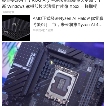
終於要好用了！ROG Ally 將迎來系統級重大更新，全
新 Windows 掌機殼模式讓操作就像 Xbox 一樣順暢
遊戲/電競
AMD正式發表Ryzen AI Halo迷你電腦
將於9月上市，未來將推Ryzen AI 400
Max系列處理器與對應升級版
半導體/電子產業