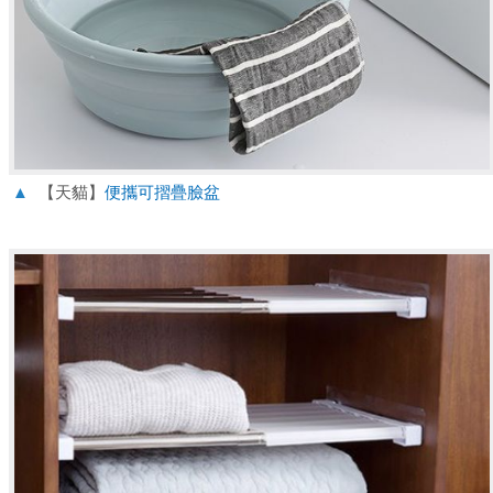
▲
【天貓】
便攜可摺疊臉盆