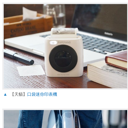
▲
【天貓】
口袋迷你印表機