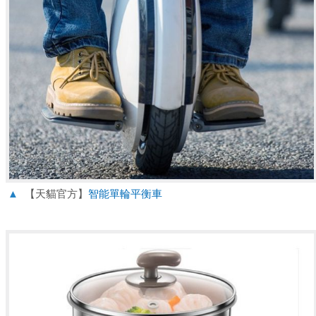
▲
【天貓官方】
智能單輪平衡車