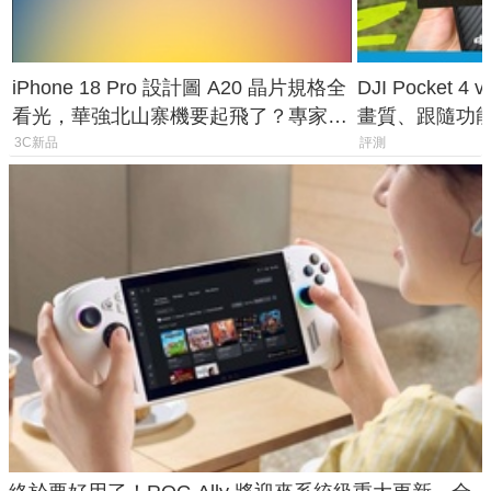
iPhone 18 Pro 設計圖 A20 晶片規格全
DJI Pocket
看光，華強北山寨機要起飛了？專家曝
畫質、跟隨功
山寨機無法復刻兩大關鍵
一次看懂兩台
3C新品
評測