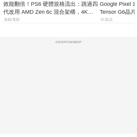
效能翻倍！PS6 硬體規格流出：跳過四
Google Pix
代改用 AMD Zen 6c 混合架構，4K
Tensor G6
120fps 與全光追時代來臨
元
遊戲/電競
3C新品
ADVERTISEMENT