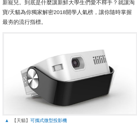
新寵兒。到底是什麼讓新鮮大學生們愛不釋手？就讓淘
寶/天貓為你獨家解密2018開學人氣榜，讓你隨時掌握
最夯的流行指標。
▲
【天貓】
可攜式微型投影機