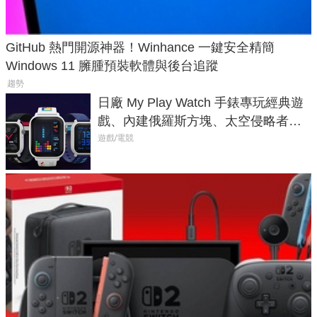
GitHub 熱門開源神器！Winhance 一鍵安全精簡
Windows 11 臃腫預裝軟體與後台追蹤
趨勢
日廠 My Play Watch 手錶專玩經典遊
戲、內建俄羅斯方塊、太空侵略者，
不過竟然不能連手機？
遊戲/電競