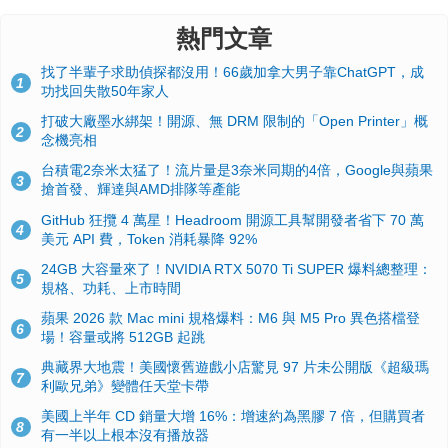
熱門文章
找了半輩子求助偵探都沒用！66歲加拿大男子靠ChatGPT，成
1
功找回失散50年家人
打破大廠墨水綁架！開源、無 DRM 限制的「Open Printer」概
2
念機亮相
台積電2奈米太猛了！流片量是3奈米同期的4倍，Google與蘋果
3
搶首發、輝達與AMD排隊等產能
GitHub 狂攬 4 萬星！Headroom 開源工具幫開發者省下 70 萬
4
美元 API 費，Token 消耗暴降 92%
24GB 大容量來了！NVIDIA RTX 5070 Ti SUPER 爆料總整理：
5
規格、功耗、上市時間
蘋果 2026 款 Mac mini 規格爆料：M6 與 M5 Pro 異色搭檔登
6
場！容量或將 512GB 起跳
典藏界大地震！美國懷舊遊戲小店驚見 97 片未公開版《超級瑪
7
利歐兄弟》變體任天堂卡帶
美國上半年 CD 銷量大增 16%：增速約為黑膠 7 倍，但購買者
8
有一半以上根本沒有播放器