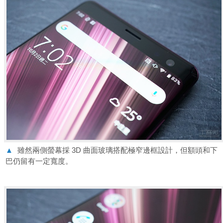
▲
雖然兩側螢幕採 3D 曲面玻璃搭配極窄邊框設計，但額頭和下
巴仍留有一定寬度。