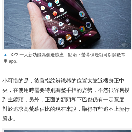
▲
XZ3 一大新功能為側邊感應，點兩下螢幕側邊就可以開啟常
用 app。
小可惜的是，後置指紋辨識器的位置太靠近機身正中
央，在使用時需要特別調整手指的姿勢，不然很容易摸
到主鏡頭，另外，正面的額頭和下巴也仍有一定寬度，
對於追求高螢幕佔比的現在來說，顯得有些追不上流行
腳步。