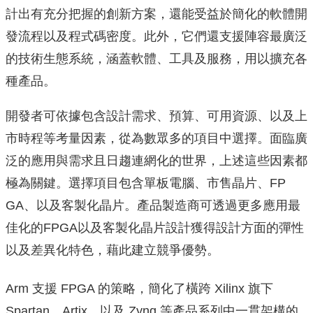
計出有充分把
握的創新方案，
還能受益於簡化的軟體開
發流程以及程式碼密度。此外，
它們還支援陣容最廣泛
的技術生態系統，涵蓋軟體、工具及服務，用以擴充各
種產品。
開發者可依據包含設計需求、預算、可用資源、
以及上
市時程等考量因素，從為數眾多的項目中選擇。
面臨廣
泛的應用與需求且日趨連網化的世界，
上述這些因素都
極為關鍵。選擇項目包含單板電腦、市售晶片、FP
GA、以及客製化晶片。產品製造商可透過更多應用最
佳化的FPG
A以及客製化晶片設計獲得設計方面的彈性
以及差異化特色，
藉此建立競爭優勢。
Arm 支援 FPGA 的策略，簡化了橫跨 Xi
linx 旗下
Spartan、Artix、以及 Zynq 等產品系
列中一貫架構的