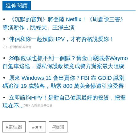
延伸閱讀
《沉默的審判》將登陸 Netflix！《周處除三害》
導演新作，阮經天、王淨主演
伴侶和妳一起預防HPV，才有資格說愛妳！
PR・台灣癌症基金會
29顆鏡頭也抓不到一個賊？舊金山竊賊搭Waymo
自駕車逃逸，隱私保護政策竟成警方辦案最大阻礙
原來 Windows 11 會出賣你？FBI 靠 GDID 識別
碼追蹤 19 歲駭客，勒索 800 萬美金慘遭引渡受審
立即諮詢HPV！是對自己健康最好的投資，把握
現在不...
PR・台灣癌症基金會
#處理器
#arm
#新聞