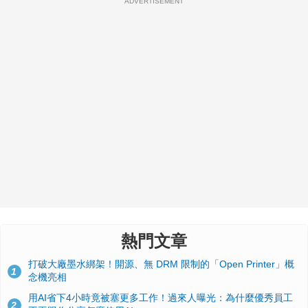
ADVERTISEMENT
熱門文章
打破大廠墨水綁架！開源、無 DRM 限制的「Open Printer」概
1
念機亮相
用AI省下4小時竟被塞更多工作！過來人曝光：為什麼優秀員工
2