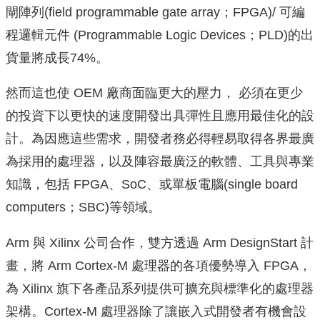
閘陣列(field programmable gate array；FPGA)/ 可編
程邏輯元件 (Programmable Logic Devices；PLD)的出
貨量將成長74%。
然而這也使 O
EM 廠商面臨更大的壓力， 必須在更少
的投資下以更快的速度開發出具彈性且應用最佳化的設
計
。為因應這些需求，
開發者務必得輕易取得各界最廣
為採用的處理器，
以及陣容最廣泛的軟體、工具與專業
知識，包括 FPGA、SoC、
或單板電腦(single board
computers；SBC)等領域。
Arm 與 Xilinx 公司合作，雙方透過
Arm DesignStart 計
畫，將 Arm Cortex-M 處理器的各項優勢導入 FPGA，
為 Xilinx
旗下各產品系列提供可擴充與標準化的處理器
架構。
Cortex-M 處理器除了讓嵌入式開發者有機會設