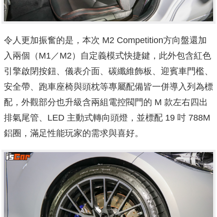
令人更加振奮的是，本次 M2 Competition方向盤還加
入兩個（M1／M2）自定義模式快捷鍵，此外包含紅色
引擎啟閉按鈕、儀表介面、碳纖維飾板、迎賓車門檻、
安全帶、跑車座椅與頭枕等專屬配備皆一併導入列為標
配，外觀部分也升級含兩組電控閥門的 M 款左右四出
排氣尾管、LED 主動式轉向頭燈，並標配 19 吋 788M
鋁圈，滿足性能玩家的需求與喜好。