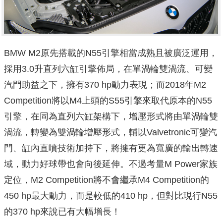
BMW M2原先搭載的N55引擎相當成熟且被廣泛運用，
採用3.0升直列六缸引擎佈局，在單渦輪雙渦流、可變
汽門助益之下，擁有370 hp動力表現；而2018年M2
Competition將以M4上頭的S55引擎來取代原本的N55
引擎，在同為直列六缸架構下，增壓形式將由單渦輪雙
渦流，轉變為雙渦輪增壓形式，輔以Valvetronic可變汽
門、缸內直噴技術加持下，將擁有更為寬廣的輸出轉速
域，動力好球帶也會向後延伸。不過考量M Power家族
定位，M2 Competition將不會繼承M4 Competition的
450 hp最大動力，而是較低的410 hp，但對比現行N55
的370 hp來說已有大幅增長！