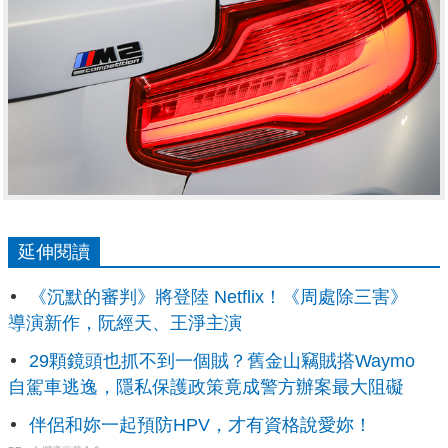
延伸閱讀
《沉默的審判》將登陸 Netflix！《周處除三害》
導演新作，阮經天、王淨主演
29顆鏡頭也抓不到一個賊？舊金山竊賊搭Waymo
自駕車逃逸，隱私保護政策竟成警方辦案最大阻礙
伴侶和妳一起預防HPV，才有資格說愛妳！