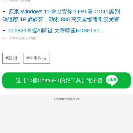
PR・台灣癌症基金會
原來 Windows 11 會出賣你？FBI 靠 GDID 識別
碼追蹤 19 歲駭客，勒索 800 萬美金慘遭引渡受審
009829掌握AI關鍵 大華韓國KOSPI 50...
PR・大華銀全能行銷方案
#新聞
#車用科技
送【10個ChatGPT的好工具】電子書
ADVERTISEMENT