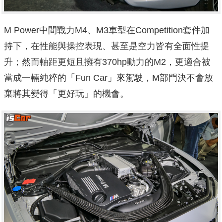
M Power中間戰力M4、M3車型在Competition套件加
持下，在性能與操控表現、甚至是空力皆有全面性提
升；然而軸距更短且擁有370hp動力的M2，更適合被
當成一輛純粹的「Fun Car」來駕駛，M部門決不會放
棄將其變得「更好玩」的機會。