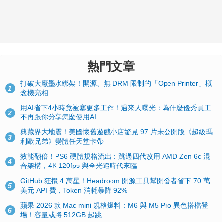
熱門文章
打破大廠墨水綁架！開源、無 DRM 限制的「Open Printer」概
1
念機亮相
用AI省下4小時竟被塞更多工作！過來人曝光：為什麼優秀員工
2
不再跟你分享怎麼使用AI
典藏界大地震！美國懷舊遊戲小店驚見 97 片未公開版《超級瑪
3
利歐兄弟》變體任天堂卡帶
效能翻倍！PS6 硬體規格流出：跳過四代改用 AMD Zen 6c 混
4
合架構，4K 120fps 與全光追時代來臨
GitHub 狂攬 4 萬星！Headroom 開源工具幫開發者省下 70 萬
5
美元 API 費，Token 消耗暴降 92%
蘋果 2026 款 Mac mini 規格爆料：M6 與 M5 Pro 異色搭檔登
6
場！容量或將 512GB 起跳