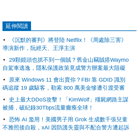
延伸閱讀
《沉默的審判》將登陸 Netflix！《周處除三害》
導演新作，阮經天、王淨主演
29顆鏡頭也抓不到一個賊？舊金山竊賊搭Waymo
自駕車逃逸，隱私保護政策竟成警方辦案最大阻礙
原來 Windows 11 會出賣你？FBI 靠 GDID 識別
碼追蹤 19 歲駭客，勒索 800 萬美金慘遭引渡受審
史上最大DDoS攻擊！「KimWolf」殭屍網路主謀
被捕，破紀錄30Tbps流量癱瘓全球！
恐怖 AI 濫用！美國男子用 Grok 生成數千張兒童
不雅照後自殺，xAI 因防護失靈與不配合警方遭起訴