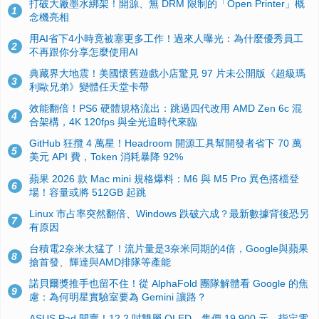
打破大廠墨水綁架！開源、無 DRM 限制的「Open Printer」概
1
念機亮相
用AI省下4小時竟被塞更多工作！過來人曝光：為什麼優秀員工
2
不再跟你分享怎麼使用AI
典藏界大地震！美國懷舊遊戲小店驚見 97 片未公開版《超級瑪
3
利歐兄弟》變體任天堂卡帶
效能翻倍！PS6 硬體規格流出：跳過四代改用 AMD Zen 6c 混
4
合架構，4K 120fps 與全光追時代來臨
GitHub 狂攬 4 萬星！Headroom 開源工具幫開發者省下 70 萬
5
美元 API 費，Token 消耗暴降 92%
蘋果 2026 款 Mac mini 規格爆料：M6 與 M5 Pro 異色搭檔登
6
場！容量或將 512GB 起跳
Linux 市占率突然翻倍、Windows 跌破六成？最新數據背後恐另
7
有原因
台積電2奈米太猛了！流片量是3奈米同期的4倍，Google與蘋果
8
搶首發、輝達與AMD排隊等產能
諾貝爾獎推手也留不住！從 AlphaFold 團隊解體看 Google 的焦
9
慮：為何明星實驗室要為 Gemini 讓路？
ASUS Pad 開賣！12.2 吋雙層 OLED、售價 19,900 元，指定電