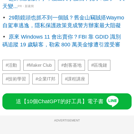
天變...
PR・新素簡
29顆鏡頭也抓不到一個賊？舊金山竊賊搭Waymo
自駕車逃逸，隱私保護政策竟成警方辦案最大阻礙
原來 Windows 11 會出賣你？FBI 靠 GDID 識別
碼追蹤 19 歲駭客，勒索 800 萬美金慘遭引渡受審
#活動
#Maker Club
#創客基地
#區塊鏈
#技術學習
#企業IT邦
#課程講座
送【10個ChatGPT的好工具】電子書
ADVERTISEMENT