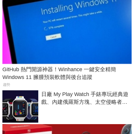
GitHub 熱門開源神器！Winhance 一鍵安全精簡
Windows 11 臃腫預裝軟體與後台追蹤
趨勢
日廠 My Play Watch 手錶專玩經典遊
戲、內建俄羅斯方塊、太空侵略者，
不過竟然不能連手機？