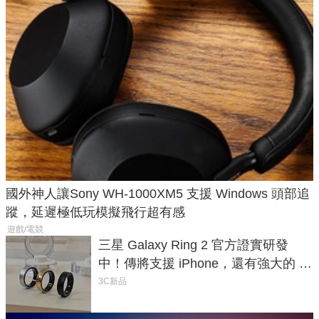
國外神人讓Sony WH-1000XM5 支援 Windows 頭部追
蹤，延遲極低玩模擬飛行超有感
遊戲/電競
三星 Galaxy Ring 2 官方證實研發
中！傳將支援 iPhone，還有強大的 AI
與智慧家電連動功能
3C新品