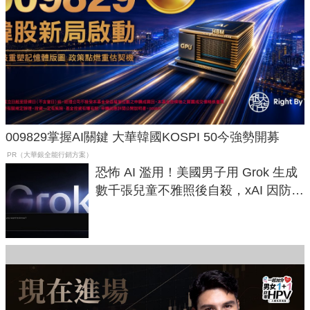
009829掌握AI關鍵 大華韓國KOSPI 50今強勢開募
PR（大華銀全能行銷方案）
恐怖 AI 濫用！美國男子用 Grok 生成
數千張兒童不雅照後自殺，xAI 因防護
失靈與不配合警方遭起訴