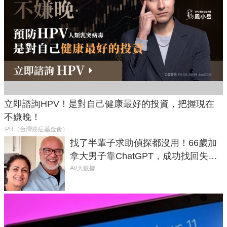
立即諮詢HPV！是對自己健康最好的投資，把握現在
不嫌晚！
PR（台灣癌症基金會）
找了半輩子求助偵探都沒用！66歲加
拿大男子靠ChatGPT，成功找回失散
50年家人
AI/大數據