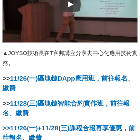
Play
▲JOYSO技術長在T客邦講座分享去中心化應用技術實
務。
>>
11/26(一)區塊鏈DApp應用班，前往報名、
繳費
>>
11/28(三)區塊鏈智能合約實作班，前往報
名、繳費
>>11/26(一)+11/28(三)課程合報再享優惠，前
往報名、繳費