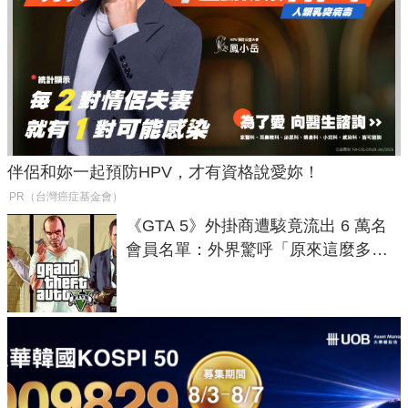
伴侶和妳一起預防HPV，才有資格說愛妳！
PR（台灣癌症基金會）
《GTA 5》外掛商遭駭竟流出 6 萬名
會員名單：外界驚呼「原來這麼多人
在開掛！」