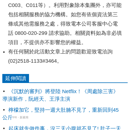
C003、C011等）。利用對象除本集團外，亦可能
包括相關服務的協力機構。如您有依個資法第三
條或其他需服務之處，得致電本公司客服中心電
話 0800-020-299 請求協助。相關資料如為非必填
項目，不提供亦不影響您的權益。
有任何關於此活動文章上的問題歡迎致電洽詢
(02)2518-1133#3464。
延伸閱讀
《沉默的審判》將登陸 Netflix！《周處除三害》
導演新作，阮經天、王淨主演
檸檬加它，堅持一週大肚腩不見了，重新回到45
公斤
PR・新素簡
起床就先做件事，沒三天小腹就不見了! 肚子一天