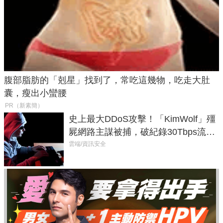
腹部脂肪的「剋星」找到了，常吃這幾物，吃走大肚
囊，瘦出小蠻腰
PR（新素簡）
史上最大DDoS攻擊！「KimWolf」殭
屍網路主謀被捕，破紀錄30Tbps流量
癱瘓全球！
雲端/資訊安全