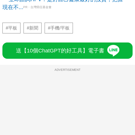
現在不...
PR・台灣癌症基金會
#平板
#新聞
#手機/平板
送【10個ChatGPT的好工具】電子書
ADVERTISEMENT