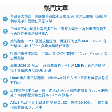
熱門文章
典藏界大地震！美國懷舊遊戲小店驚見 97 片未公開版《超級瑪
1
利歐兄弟》變體任天堂卡帶
用AI省下4小時竟被塞更多工作！過來人曝光：為什麼優秀員工
2
不再跟你分享怎麼使用AI
效能翻倍！PS6 硬體規格流出：跳過四代改用 AMD Zen 6c 混
3
合架構，4K 120fps 與全光追時代來臨
打破大廠墨水綁架！開源、無 DRM 限制的「Open Printer」概
4
念機亮相
蘋果 2026 款 Mac mini 規格爆料：M6 與 M5 Pro 異色搭檔登
5
場！容量或將 512GB 起跳
Linux 市占率突然翻倍、Windows 跌破六成？最新數據背後恐另
6
有原因
諾貝爾獎推手也留不住！從 AlphaFold 團隊解體看 Google 的焦
7
慮：為何明星實驗室要為 Gemini 讓路？
ASUS Pad 開賣！12.2 吋雙層 OLED、售價 19,900 元，指定電
8
信資費最低 0 元入手