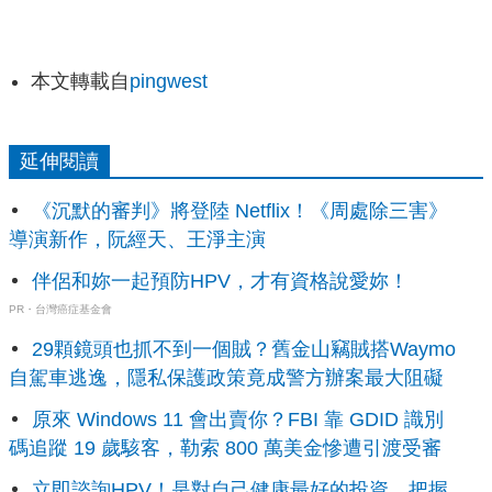
本文轉載自
pingwest
延伸閱讀
《沉默的審判》將登陸 Netflix！《周處除三害》
導演新作，阮經天、王淨主演
伴侶和妳一起預防HPV，才有資格說愛妳！
PR・台灣癌症基金會
29顆鏡頭也抓不到一個賊？舊金山竊賊搭Waymo
自駕車逃逸，隱私保護政策竟成警方辦案最大阻礙
原來 Windows 11 會出賣你？FBI 靠 GDID 識別
碼追蹤 19 歲駭客，勒索 800 萬美金慘遭引渡受審
立即諮詢HPV！是對自己健康最好的投資，把握