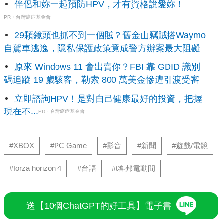
伴侶和妳一起預防HPV，才有資格說愛妳！
PR・台灣癌症基金會
29顆鏡頭也抓不到一個賊？舊金山竊賊搭Waymo
自駕車逃逸，隱私保護政策竟成警方辦案最大阻礙
原來 Windows 11 會出賣你？FBI 靠 GDID 識別
碼追蹤 19 歲駭客，勒索 800 萬美金慘遭引渡受審
立即諮詢HPV！是對自己健康最好的投資，把握
現在不...
PR・台灣癌症基金會
#XBOX
#PC Game
#影音
#新聞
#遊戲/電競
#forza horizon 4
#台語
#t客邦電動間
送【10個ChatGPT的好工具】電子書