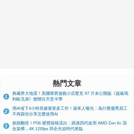
熱門文章
典藏界大地震！美國懷舊遊戲小店驚見 97 片未公開版《超級瑪
1
利歐兄弟》變體任天堂卡帶
用AI省下4小時竟被塞更多工作！過來人曝光：為什麼優秀員工
2
不再跟你分享怎麼使用AI
效能翻倍！PS6 硬體規格流出：跳過四代改用 AMD Zen 6c 混
3
合架構，4K 120fps 與全光追時代來臨