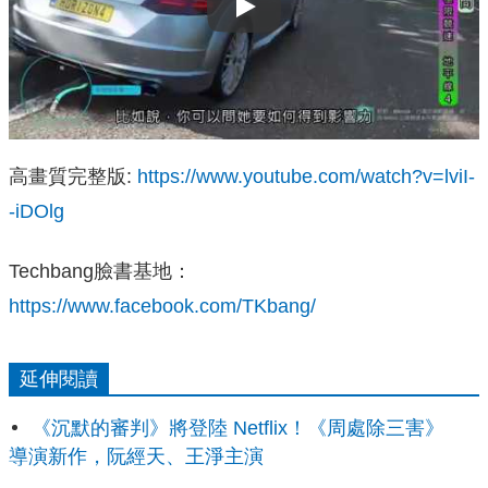
Play
高畫質完整版:
https://www.youtube.com/watch?v=lviI-
-iDOlg
Techbang臉書基地：
https://www.facebook.com/TKbang/
延伸閱讀
《沉默的審判》將登陸 Netflix！《周處除三害》
導演新作，阮經天、王淨主演