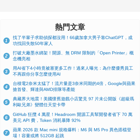
熱門文章
找了半輩子求助偵探都沒用！66歲加拿大男子靠ChatGPT，成
1
功找回失散50年家人
打破大廠墨水綁架！開源、無 DRM 限制的「Open Printer」概
2
念機亮相
用AI省下4小時竟被塞更多工作！過來人曝光：為什麼優秀員工
3
不再跟你分享怎麼使用AI
台積電2奈米太猛了！流片量是3奈米同期的4倍，Google與蘋果
4
搶首發、輝達與AMD排隊等產能
典藏界大地震！美國懷舊遊戲小店驚見 97 片未公開版《超級瑪
5
利歐兄弟》變體任天堂卡帶
GitHub 狂攬 4 萬星！Headroom 開源工具幫開發者省下 70 萬
6
美元 API 費，Token 消耗暴降 92%
蘋果 2026 款 Mac mini 規格爆料：M6 與 M5 Pro 異色搭檔登
7
場！容量或將 512GB 起跳