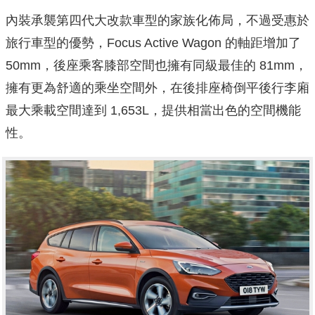
內裝承襲第四代大改款車型的家族化佈局，不過受惠於
旅行車型的優勢，Focus Active Wagon 的軸距增加了
50mm，後座乘客膝部空間也擁有同級最佳的 81mm，
擁有更為舒適的乘坐空間外，在後排座椅倒平後行李廂
最大乘載空間達到 1,653L，提供相當出色的空間機能
性。