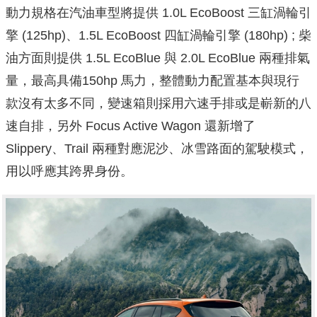
動力規格在汽油車型將提供 1.0L EcoBoost 三缸渦輪引
擎 (125hp)、1.5L EcoBoost 四缸渦輪引擎 (180hp) ; 柴
油方面則提供 1.5L EcoBlue 與 2.0L EcoBlue 兩種排氣
量，最高具備150hp 馬力，整體動力配置基本與現行
款沒有太多不同，變速箱則採用六速手排或是嶄新的八
速自排，另外 Focus Active Wagon 還新增了
Slippery、Trail 兩種對應泥沙、冰雪路面的駕駛模式，
用以呼應其跨界身份。