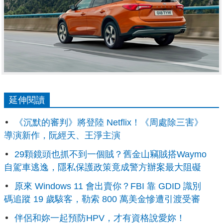
延伸閱讀
《沉默的審判》將登陸 Netflix！《周處除三害》
導演新作，阮經天、王淨主演
29顆鏡頭也抓不到一個賊？舊金山竊賊搭Waymo
自駕車逃逸，隱私保護政策竟成警方辦案最大阻礙
原來 Windows 11 會出賣你？FBI 靠 GDID 識別
碼追蹤 19 歲駭客，勒索 800 萬美金慘遭引渡受審
伴侶和妳一起預防HPV，才有資格說愛妳！