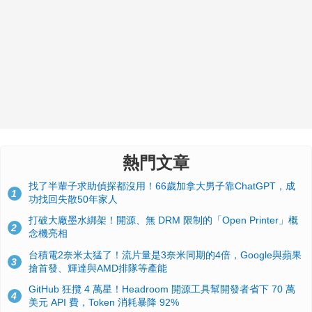
熱門文章
找了半輩子求助偵探都沒用！66歲加拿大男子靠ChatGPT，成
1
功找回失散50年家人
打破大廠墨水綁架！開源、無 DRM 限制的「Open Printer」概
2
念機亮相
台積電2奈米太猛了！流片量是3奈米同期的4倍，Google與蘋果
3
搶首發、輝達與AMD排隊等產能
GitHub 狂攬 4 萬星！Headroom 開源工具幫開發者省下 70 萬
4
美元 API 費，Token 消耗暴降 92%